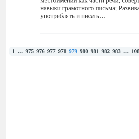
местоимении как части речи; сове
навыки грамотного письма; Развив
употреблять и писать…
1
…
975
976
977
978
979
980
981
982
983
…
10