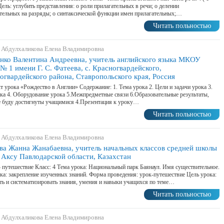
Цель: углубить представления: о роли прилагательных в речи; о делении
тельных на разряды; о синтаксической функции имен прилагательных;…
Читать польностью
 Абдулхаликова Елена Владимировна
нко Валентина Андреевна, учитель английского языка МКОУ
 1 имени Г. С. Фатеева, с. Красногвардейского,
огвардейского района, Ставропольского края, Россия
т урока «Рождество в Англии» Содержание: 1. Тема урока 2. Цели и задачи урока 3.
ка 4. Оборудование урока 5.Межпредметные связи 6.Образовательные результаты,
 буду достигнуты учащимися 4.Презентация к уроку…
Читать польностью
 Абдулхаликова Елена Владимировна
ва Жанна Жанабаевна, учитель начальных классов средней школы
. Аксу Павлодарской области, Казахстан
путешествие Класс: 4 Тема урока: Национальный парк Баянаул. Имя существительное.
ка: закрепление изученных знаний. Форма проведения: урок-путешествие Цель урока:
ь и систематизировать знания, умения и навыки учащихся по теме…
Читать польностью
 Абдулхаликова Елена Владимировна