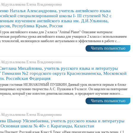
 Абдулхаликова Елена Владимировна
енко Наталья Александровна, учитель английского языка
сийской специализированной школы I- III ступеней №2 с
ленным изучением английского языка им. Д.И.Ульянова,
досия, Республика Крым, Россия
 урок английского языка для 2 класса "Animal Planet" Описание материала:
еская разработка урока английского языка для учащихся 2 класса с использованием
 технологий, являющихся наиболее актуальными и эффективными в работе с…
Читать польностью
 Абдулхаликова Елена Владимировна
Светлана Михайловна, учитель русского языка и литературы
Гимназии №2 городского округа Краснознаменска, Московской
ти. Российская Федерация
турная гостиная НЕЗНАКОМЫЙ ПУШКИН Данный урок является первым в блоке
священных изучению творчества А.С. Пушкина в 9 классе. Он нацелен на повторение
териала, который уже известен девятиклассникам, и предваряет изучение нового…
Читать польностью
 Абдулхаликова Елена Владимировна
ева Шынар Уйсимбаевна, учитель русского языка и литературы
Основная школа № 40» г. Караганды, Казахстан
ра Предмет: Русский язык Класс:6 Тема: «Имя прилагательное как часть речи». ( 1