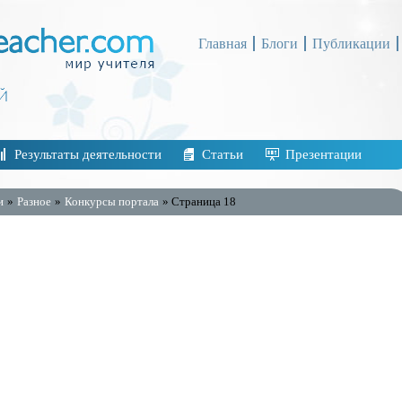
Главная
Блоги
Публикации
Результаты деятельности
Статьи
Презентации
и
»
Разное
»
Конкурсы портала
» Страница 18