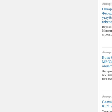
Автор:
Овчар
Феодо
углуб
г.Фео
Игровой
Методич
игровых
Автор:
Вовк 
МБОУ 
облас
Литера
тем, по
того ма
Автор:
Салха
КГУ «
Урок-иг