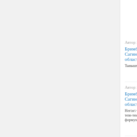
Автор:
Бримб
Сагин
облас
Тыныш
Автор:
Бримб
Сагин
облас
Негізгі
тепе-те
формула