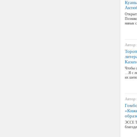
Куаны
Актюб
Открыты
Познако
навык с
Автор:
Тороп
литер
Казах
Чтобы с
…Я с лю
их шепо
Автор:
Гомбо
«Кижи
образ
ЭССЕ Тр
благод