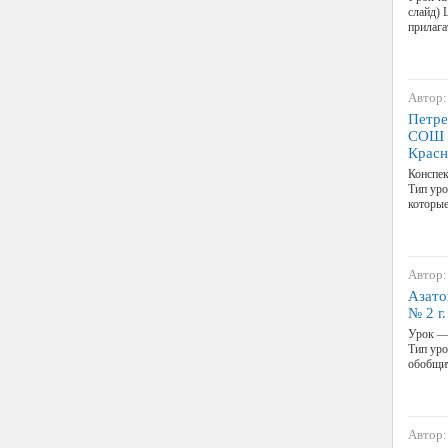
слайд) 
прилага
Автор:
Петре
СОШ №
Красн
Конспек
Тип уро
которые
Автор:
Азато
№ 2 г
Урок — 
Тип уро
обобщит
Автор: