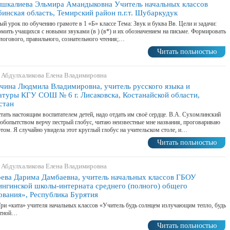
шкалиева Эльмира Амандыковна Учитель начальных классов
инская область, Темирский район п.г.т. Шубаркудук
й урок по обучению грамоте в 1 «Б» классе Тема: Звук и буква Вв. Цели и задачи:
мить учащихся с новыми звуками (в ) (в*) и их обозначением на письме. Формировать
логового, правильного, сознательного чтения;…
Читать польностью
 Абдулхаликова Елена Владимировна
чина Людмила Владимировна, учитель русского языка и
атуры КГУ СОШ № 6 г. Лисаковска, Костанайской области,
стан
тать настоящим воспитателем детей, надо отдать им своё сердце. В.А. Сухомлинский
бопытством верчу пестрый глобус, читаю неизвестные мне названия, проговариваю
том. Я случайно увидела этот круглый глобус на учительском столе, и…
Читать польностью
 Абдулхаликова Елена Владимировна
ева Дарима Дамбаевна, учитель начальных классов ГБОУ
нгинской школы-интерната среднего (полного) общего
ования», Республика Бурятия
и «кита» учителя начальных классов «Учитель будь солнцем излучающим тепло, будь
атной…
Читать польностью