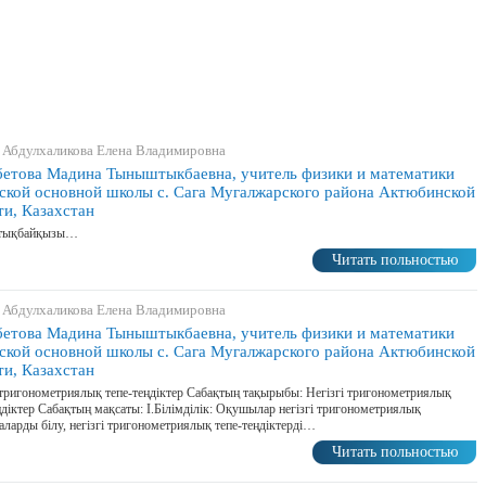
 Абдулхаликова Елена Владимировна
етова Мадина Тыныштыкбаевна, учитель физики и математики
ской основной школы с. Сага Мугалжарского района Актюбинской
ти, Казахстан
тықбайқызы…
Читать польностью
 Абдулхаликова Елена Владимировна
етова Мадина Тыныштыкбаевна, учитель физики и математики
ской основной школы с. Сага Мугалжарского района Актюбинской
ти, Казахстан
 тригонометриялық тепе-теңдіктер Сабақтың тақырыбы: Негізгі тригонометриялық
ңдіктер Сабақтың мақсаты: І.Білімділік: Оқушылар негізгі тригонометриялық
ларды білу, негізгі тригонометриялық тепе-теңдіктерді…
Читать польностью