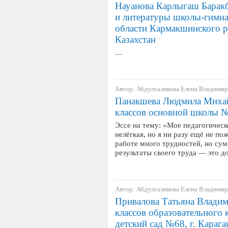
Науанова Карлыгаш Баракб
и литературы школы-гимн
области Кармакшинского р
Казахстан
…
Автор: Абдулхаликова Елена Владими
Панакшева Людмила Михай
классов основной школы №
Эссе на тему: «Мое педагогичес
нелёгкая, но я ни разу ещё не по
работе много трудностей, но сум
результаты своего труда — это 
Автор: Абдулхаликова Елена Владими
Привалова Татьяна Владим
классов образовательного 
детский сад №68, г. Карага