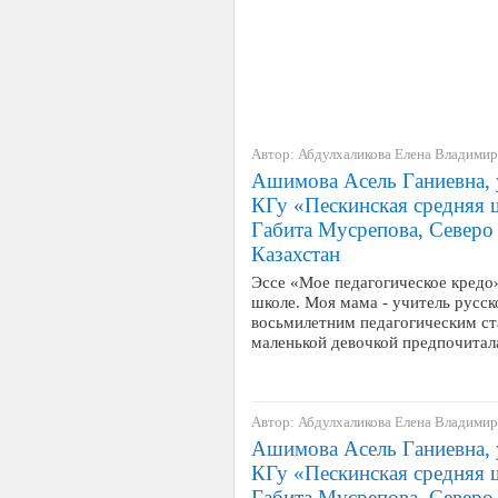
Автор: Абдулхаликова Елена Владими
Ашимова Асель Ганиевна, у
КГу «Пескинская средняя ш
Габита Мусрепова, Северо 
Казахстан
Эссе «Мое педагогическое кредо»
школе. Моя мама - учитель русск
восьмилетним педагогическим ст
маленькой девочкой предпочитал
Автор: Абдулхаликова Елена Владими
Ашимова Асель Ганиевна, у
КГу «Пескинская средняя ш
Габита Мусрепова, Северо 