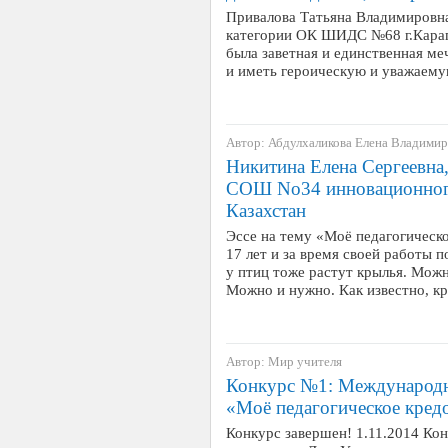
Привалова Татьяна Владимировна
категории ОК ШИДС №68 г.Караг
была заветная и единственная м
и иметь героическую и уважаем
Автор: Абдулхаликова Елена Владими
Никитина Елена Сергеевна,
СОШ No34 инновационного
Казахстан
Эссе на тему «Моё педагогическ
17 лет и за время своей работы п
у птиц тоже растут крылья. Мож
Можно и нужно. Как известно, к
Автор: Мир учителя
Конкурс №1: Международн
«Моё педагогическое кред
Конкурс завершен! 1.11.2014 Ко