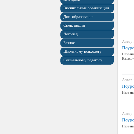
Внешкольные организации
Доп. образование
Спец. школы
Логопед
Автор:
Разное
Поуро
Школьному психологу
Названи
Казахс
Социальному педагогу
Автор:
Поуро
Названи
Автор:
Поуро
Названи