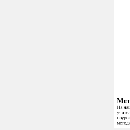
Мет
На на
учите
поуро
методи