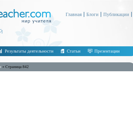
Главная
Блоги
Публикации
Результаты деятельности
Статьи
Презентации
и
» Страница 842