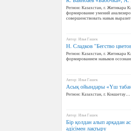
К. Баянбаев «Бабочка», А.
Регион: Казахстан, г. Житикара 
формирование умений анализиров
совершенствовать навык выразите
Автор: Илья Гашек
Н. Сладков "Бегство цвето
Регион: Казахстан, г. Житикара 
формированием навыков осознанно
Автор: Илья Гашек
Асық ойындары «Үш табан»
Регион: Казахстан, г. Кокшетау…
Автор: Илья Гашек
Бір қолдан алып арқадан а
әдісімен лақтыру