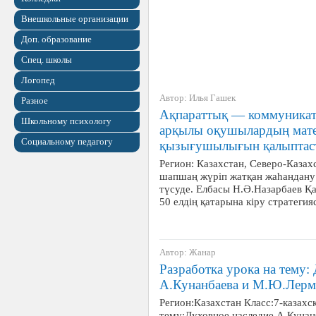
Внешкольные организации
Доп. образование
Спец. школы
Логопед
Автор: Илья Гашек
Разное
Ақпараттық — коммуникат
Школьному психологу
арқылы оқушылардың матем
Социальному педагогу
қызығушылығын қалыптас
Регион: Казахстан, Северо-Казахс
шапшаң жүріп жатқан жаһандану ү
түсуде. Елбасы Н.Ә.Назарбаев Қа
50 елдің қатарына кіру стратеги
Автор: Жанар
Разработка урока на тему:
А.Кунанбаева и М.Ю.Лерм
Регион:Казахстан Класс:7-казахс
тему:Духовное наследие А.Куна