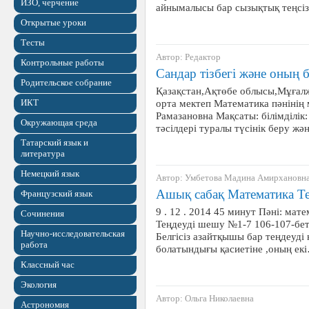
ИЗО, черчение
айнымалысы бар сызықтық теңсі
Открытые уроки
Тесты
Автор: Редактор
Контрольные работы
Сандар тізбегі және оның б
Родительское собрание
Қазақстан,Ақтөбе облысы,Мұғал
ИКТ
орта мектеп Математика пәнінің
Рамазановна Мақсаты: білімділік:
Окружающая среда
тәсілдері туралы түсінік беру ж
Татарский язык и
литература
Немецкий язык
Автор: Умбетова Мадина Амирхановн
Ашық сабақ Математика Т
Французский язык
9 . 12 . 2014 45 минут Пәні: ма
Сочинения
Теңдеуді шешу №1-7 106-107-бе
Научно-исследовательская
Белгісіз азайтқышы бар теңдеуді 
работа
болатындығы қасиетіне ,оның ек
Классный час
Экология
Автор: Ольга Николаевна
Астрономия