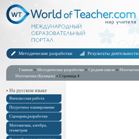
Методические разработки
Результаты деятельности
Главная
»
Методические разработки
»
Средняя школа
»
Математика
Математика (Қазақша)
» Страница 4
• На русском языке
Внеклассная работа
Поурочное планирование
Сценарии,разработки
Математика, алгебра,
геометрия