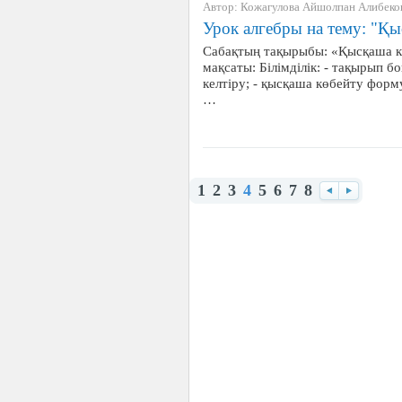
Автор: Кожагулова Айшолпан Алибеко
Урок алгебры на тему: "Қ
Сабақтың тақырыбы: «Қысқаша 
мақсаты: Білімділік: - тақырып б
келтіру; - қысқаша көбейту форм
…
1
2
3
4
5
6
7
8
Назад
Вперед