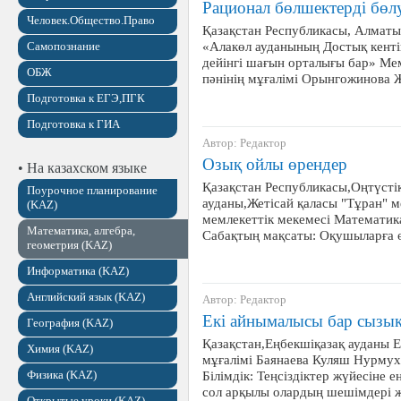
Рационал бөлшектерді бөл
Человек.Общество.Право
Қазақстан Республикасы, Алматы
«Алакөл ауданының Достық кенті
Самопознание
дейінгі шағын орталығы бар» Ме
ОБЖ
пәнінің мұғалімі Орынгожинова
Подготовка к ЕГЭ,ПГК
Подготовка к ГИА
Автор: Редактор
Озық ойлы өрендер
• На казахском языке
Қазақстан Республикасы,Оңтүсті
Поурочное планирование
ауданы,Жетісай қаласы "Тұран" 
(KAZ)
мемлекеттік мекемесі Математик
Математика, алгебра,
Сабақтың мақсаты: Оқушыларға 
геометрия (KAZ)
Информатика (KAZ)
Английский язык (KAZ)
Автор: Редактор
Екі айнымалысы бар сызықт
География (KAZ)
Қазақстан,Еңбекшіқазақ ауданы Е
Химия (KAZ)
мұғалімі Баянаева Куляш Нурмух
Физика (KAZ)
Білімдік: Теңсіздіктер жүйесіне ен
сол арқылы олардың шешімдері
Открытые уроки (KAZ)