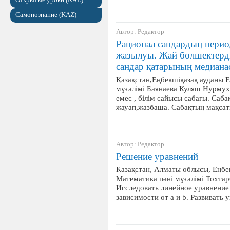
Самопознание (KAZ)
Автор: Редактор
Рационал сандардың перио
жазылуы. Жай бөлшектерд
сандар қатарының медиана
Қазақстан,Еңбекшіқазақ ауданы Е
мұғалімі Баянаева Куляш Нурмух
емес , білім сайысы сабағы. Саба
жауап,жазбаша. Сабақтың мақсаты
Автор: Редактор
Решение уравнений
Қазақстан, Алматы облысы, Еңбек
Математика пәні мұғалімі Тохта
Исследовать линейное уравнение 
зависимости от а и b. Развивать