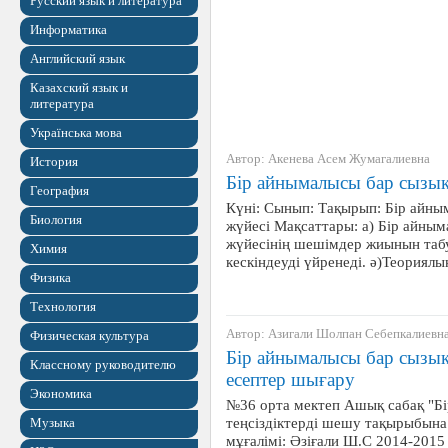
Русский язык и литература
Информатика
Английский язык
Казахский язык и
литература
Українська мова
Автор: Акенева Асем Жумагалиевна
История
Бір айнымалысы бар сызықт
География
Күні: Сынып: Тақырып: Бір айны
Биология
жүйесі Мақсаттары: а) Бір айным
жүйесінің шешімдер жиынын таб
Химия
кескіндеуді үйренеді. ә)Теориял
Физика
Технология
Автор: Азигали Шолпан Себепкалиевн
Физическая культура
Бір айнымалысы бар сызық
Классному руководителю
есептер шығару
Экономика
№36 орта мектеп Ашық сабақ "Б
теңсіздіктерді шешу тақырыбын
Музыка
мұғалімі: Әзіғали Ш.С 2014-201