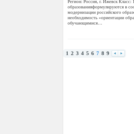
Регион: Россия, г. Ижевск Класс:
образованияформулируются в со
модернизации российского образ
необходимость «ориентации обра
обучающимися…
1
2
3
4
5
6
7
8
9
Назад
Впере