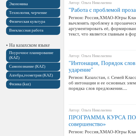
Автор: Ольга Николаевна
Экономика
"Работа с проблемой проза
Технология, черчение
Регион: Россия,ХМАО-Югры Клас
Физическая культура
вычленять проблему в прозаичес
аргументировать её, формирован
Внеклассная работа
текст, что является главным в 
• На казахском языке
Поурочное планирование
Автор: Ольга Николаевна
(KAZ)
"Интонация, Порядок слов
Самопознание (KAZ)
ударение"
Алгебра,геометрия (KAZ)
Регион: Казахстан, г. Семей Клас
об интонации и ее основных эле
Физика (kaz)
порядка слов предложении....
Автор: Ольга Николаевна
ПРОГРАММА КУРСА ПО 
совершенство»
Регион: Россия,ХМАО-Югры Класс