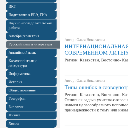
ИКТ
Подготовка к ЕГЭ, ГИА
Научно-исследовательская
работа
Алгебра,геометрия
Автор: Ольга Николаевна
Русский язык и литература
ИНТЕРНАЦИОНАЛЬНАЯ
СОВРЕМЕННОМ ЛИТЕР
Английский язык
Регион: Казахстан, Восточно- Ка
Казахский язык и
литература
Информатика
Автор: Ольга Николаевна
История
Типы ошибок в словоупот
Обществознание
Регион: Казахстан, Восточно- Ка
География
Основная задача учителя-словес
навыки целесообразного использо
Биология
принадлежности к тому или ино
Физика
Химия