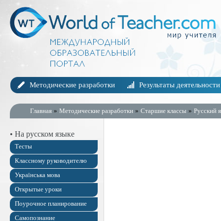
Методические разработки
Результаты деятельности
Главная
»
Методические разработки
»
Старшие классы
»
Русский я
• На русском языке
Тесты
Классному руководителю
Українська мова
Открытые уроки
Поурочное планирование
Самопознание