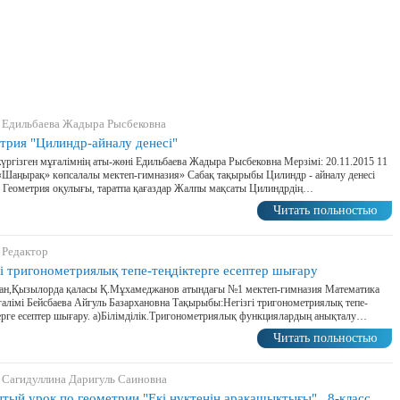
 Едильбаева Жадыра Рысбековна
трия "Цилиндр-айналу денесі"
үргізген мұғалімнің аты-жөні Едильбаева Жадыра Рысбековна Мерзімі: 20.11.2015 11
Шаңырақ» көпсалалы мектеп-гимназия» Сабақ тақырыбы Цилиндр - айналу денесі
 Геометрия оқулығы, таратпа қағаздар Жалпы мақсаты Цилиндрдің…
Читать польностью
 Редактор
гі тригонометриялық тепе-теңдіктерге есептер шығару
тан,Қызылорда қаласы Қ.Мұхамеджанов атындағы №1 мектеп-гимназия Математика
ғалімі Бейсбаева Айгуль Базархановна Тақырыбы:Негізгі тригонометриялық тепе-
ерге есептер шығару. а)Білімділік.Тригонометриялық функциялардың анықталу…
Читать польностью
 Сагидуллина Даригуль Саиновна
тый урок по геометрии "Екі нүктенің арақашықтығы" , 8-класс