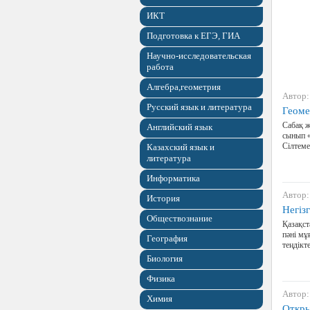
ИКТ
Подготовка к ЕГЭ, ГИА
Научно-исследовательская
работа
Алгебра,геометрия
Автор:
Русский язык и литература
Геоме
Сабақ ж
Английский язык
сынып «
Сілтеме
Казахский язык и
литература
Информатика
Автор:
История
Негіз
Обществознание
Қазақс
пәні мұ
География
теңдікт
Биология
Физика
Автор:
Химия
Откры