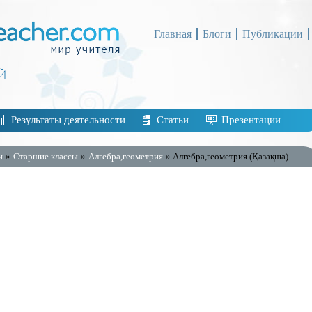
Главная
Блоги
Публикации
Результаты деятельности
Статьи
Презентации
и
»
Старшие классы
»
Алгебра,геометрия
» Алгебра,геометрия (Қазақша)