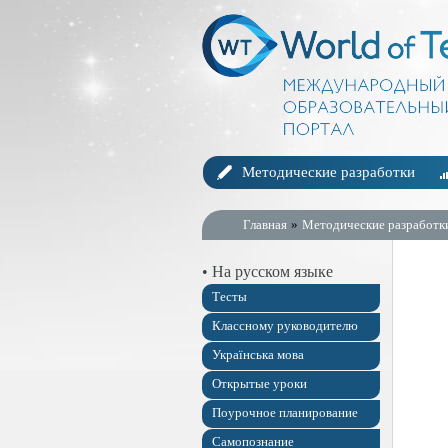
Методические разработки
Главная
»
Методические разработк
• На русском языке
Тесты
Классному руководителю
Українська мова
Открытые уроки
Поурочное планирование
Самопознание