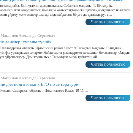
ң тақырыбы: Екі нүктенің арақашықтығы Сабақтың мақсаты: 1. Білімділік:
рға берілген координатасы бойынша жазықтықтағы екі нүктенің арақашықтығын табу
сын үйрету және есептер шығарғанда пайдалана білуге дағдыландыру; 2....
Читать польностью
 Максимов Александр Сергеевич
ік денелері туралы түсінік
 Павлодарская область, Иртышский район Класс: 9 Сабақтын мақсаты: Білімділік:
ктік фигураларымен ,олармен байланысты ұғымдармен танысатын боласындар. Оларды
уге үйренесіндер. Дамытушылық : Танымдық ойлау қабілетін, ой…
Читать польностью
 Максимов Александр Сергеевич
ие для подготовки к ЕГЭ по литературе
 Россия, Самарская область, г.Похвистнево Класс: 10-11 …
Читать польностью