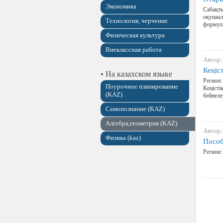
Экономика
Сабақты
оқушыла
Технология, черчение
формула
Физическая культура
Внеклассная работа
Автор:
Кеңіст
• На казахском языке
Регион:
Поурочное планирование
Кеңісті
(KAZ)
бейнеле
Самопознание (KAZ)
Алгебра,геометрия (KAZ)
Автор:
Физика (kaz)
Пособ
Регион: