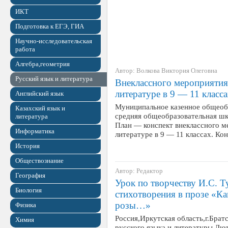
ИКТ
Подготовка к ЕГЭ, ГИА
Научно-исследовательская
работа
Алгебра,геометрия
Автор: Волкова Виктория Олеговна
Русский язык и литература
Внеклассного мероприятия
литературе в 9 — 11 класса
Английский язык
Муниципальное казенное общеоб
Казахский язык и
средняя общеобразовательная ш
литература
План — конспект внеклассного м
Информатика
литературе в 9 — 11 классах. К
История
Обществознание
Автор: Редактор
География
Урок по творчеству И.С. Т
Биология
стихотворения в прозе «Ка
розы…»
Физика
Россия,Иркутская область,г.Бра
Химия
русского языка и литературы Лю