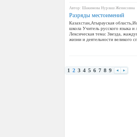
Автор: Шакимова Нурлаш Женисовна
Разряды местоимений
Казахстан,Атырауская область,И
школа Учитель русского языка и
Лексическая тема: Звезда, жажд
жизни и деятельности великого
1
2
3
4
5
6
7
8
9
Назад
Впере