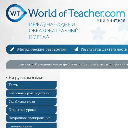
Методические разработки
Результаты деятельности
Главная
»
Методические разработки
»
Старшие классы
»
Русский я
• На русском языке
Тесты
Классному руководителю
Українська мова
Открытые уроки
Поурочное планирование
Самопознание