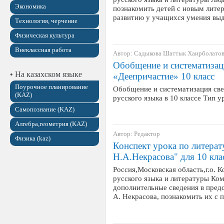
Экономика
познакомить детей с новым лите
развитию у учащихся умения выд
Технология, черчение
Физическая культура
Внеклассная работа
Автор: Садыкова Шаттык Хаирболато
Обобщение и систематизац
• На казахском языке
«Деепричастие» 10 класс
Поурочное планирование
Обобщение и систематизация све
(KAZ)
русского языка в 10 классе Тип у
Самопознание (KAZ)
Алгебра,геометрия (KAZ)
Автор: Редактор
Физика (kaz)
Конспект урока по литера
Н.А.Некрасова" для 10 кла
Россия,Московская область,г.о.
русского языка и литературы Ком
дополнительные сведения в пред
А. Некрасова, познакомить их с