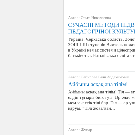
Автор: Ольга Николаевна
СУЧАСНІ МЕТОДИ ПІД
ПЕДАГОГІЧНОЇ КУЛЬТУ
Україна, Черкаська область, Зол
ЗОШ І-ІІІ ступенів Вчитель почат
в Україні немає системи цілеспр
батьківства. Батьківська освіта 
Автор: Сабирова Баян Абдакимовна
Айбыны асқақ ана тілім!
Айбыны асқақ ана тілім! Тіл — еге
елдің тұғыры биік туы. Әр елде м
мемлекеттік тілі бар. Тіл — әр ұл
қаруы. “Тілі жоғалған…
Автор: Жупар