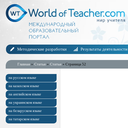
Методические разработки
Результаты деятельности
Главная
»
Статьи
»
Статьи
» Страница 52
на русском языке
на казахском языке
на английском языке
на украинском языке
на беларуском языке
на татарском языке