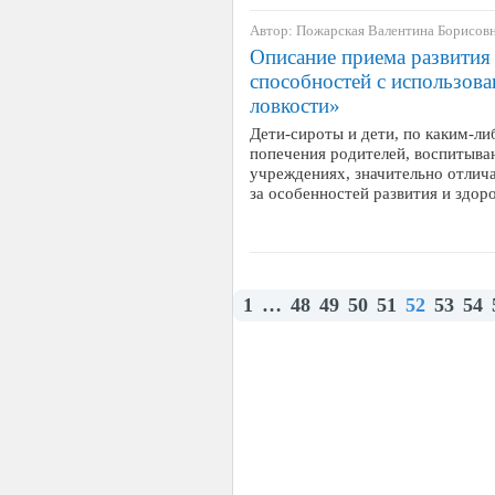
Автор: Пожарская Валентина Борисов
Описание приема развити
способностей с использов
ловкости»
Дети-сироты и дети, по каким-л
попечения родителей, воспитыв
учреждениях, значительно отлича
за особенностей развития и здо
1
…
48
49
50
51
52
53
54