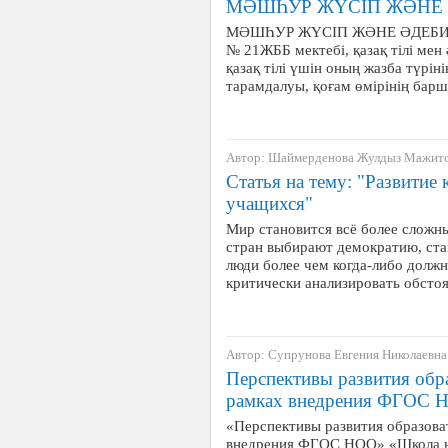
МӘШҺУР ЖҮСІП ЖӘНЕ 
МӘШҺУР ЖҮСІП ЖӘНЕ ӘДЕБИ 
№ 21ЖББ мектебі, қазақ тілі мен 
қазақ тілі үшін оның жазба түрін
тарамдалуы, қоғам өмірінің бар
Автор: Шаймерденова Жулдыз Мажит
Статья на тему: "Развитие
учащихся"
Мир становится всё более сложн
стран выбирают демократию, ста
люди более чем когда-либо долж
критически анализировать обсто
Автор: Супрунова Евгения Николаевна
Перспективы развития обр
рамках внедрения ФГОС 
«Перспективы развития образова
внедрения ФГОС НОО» «Школа не