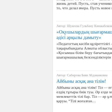
жизнь детей. Пусть, став ученик
то, что делал вчера. Пусть новое
Автор: Шукеева Гульбану Кинжабеков
«Оқушылардың шығармашыл
әдісі арқылы дамыту»
«Педагогтың кәсіби құзіреттіліг
тақырыбындағы Алматы облыстық
«Қосымша білім беру бағытынд
шығармашылық белсенділіктерін 
Автор: Сабирова Баян Абдакимовна
Айбыны асқақ ана тілім!
Айбыны асқақ ана тілім! Тіл — еге
елдің тұғыры биік туы. Әр елде м
мемлекеттік тілі бар. Тіл — әр ұл
қаруы. “Тілі жоғалған…