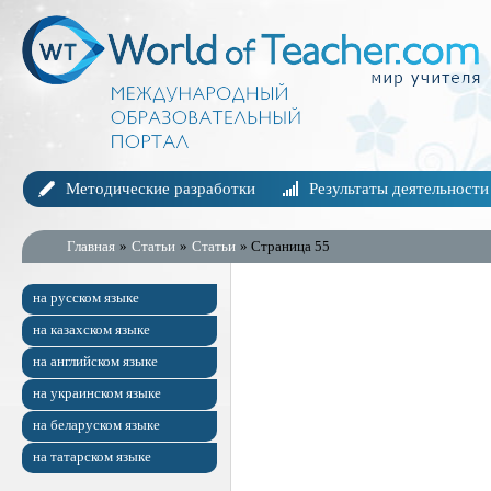
Методические разработки
Результаты деятельности
Главная
»
Статьи
»
Статьи
» Страница 55
на русском языке
на казахском языке
на английском языке
на украинском языке
на беларуском языке
на татарском языке