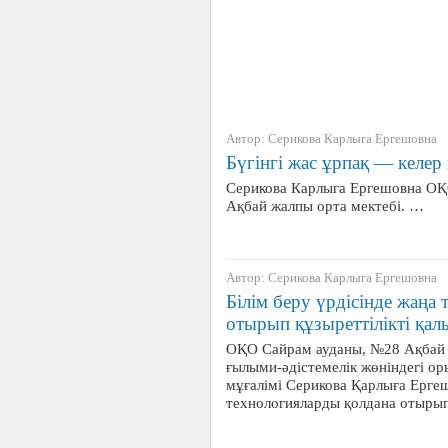
Автор: Серикова Карлыга Ергешовна
Бүгінгі жас ұрпақ — келер 
Серикова Карлыга Ергешовна ОҚ
Ақбай жалпы орта мектебі. …
Автор: Серикова Карлыга Ергешовна
Білім беру үрдісінде жаңа
отырып құзыреттілікті қа
ОҚО Сайрам ауданы, №28 Ақбай 
ғылыми-әдістемелік жөніндегі оры
мұғалімі Серикова Қарлыға Ергеш
технологияларды қолдана отырып