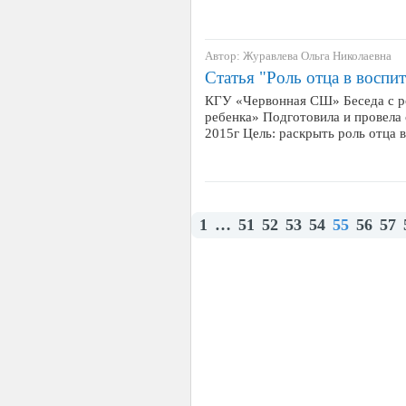
Автор: Журавлева Ольга Николаевна
Статья "Роль отца в воспи
КГУ «Червонная СШ» Беседа с ро
ребенка» Подготовила и провела
2015г Цель: раскрыть роль отца 
1
…
51
52
53
54
55
56
57