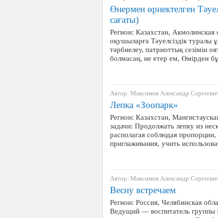
Өнермен өрнектелген Тәуел
сағаты)
Регион: Казахстан, Акмолинская 
оқушыларға Тәуелсіздік туралы 
тәрбиелеу, патриоттық сезімін оя
болмасаң, не етер ем, Өмірден б
Автор: Максимов Александр Сергееви
Лепка «Зоопарк»
Регион: Казахстан, Мангистауска
задачи: Продолжать лепку из нес
располагая соблюдая пропорции,
приглаживания, учить использов
Автор: Максимов Александр Сергееви
Весну встречаем
Регион: Россия, Челябинская обл
Ведущий — воспитатель группы В