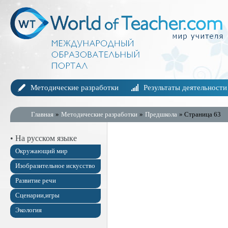
Методические разработки
Результаты деятельности
Главная
»
Методические разработки
»
Предшкола
» Страница 63
• На русском языке
Окружающий мир
Изобразительное искусство
Развитие речи
Сценарии,игры
Экология