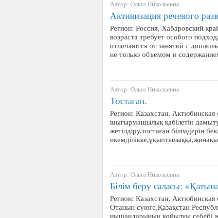
Автор: Ольга Николаевна
Активизация речевого разв
Регион: Россия, Хабаровский кра
возраста требует особого подход
отличаются от занятий с дошколь
не только объемом и содержание
Автор: Ольга Николаевна
Тостаған.
Регион: Казахстан, Актюбинская 
шығырмашылық қабілетін дамыту,
жетілдіру,тостаған білімдерін б
икемділікке,ұқыптылыққа,жинақы
Автор: Ольга Николаевна
Білім беру саласы: «Қатын
Регион: Казахстан, Актюбинская 
Отанын сүюге,Қазақстан Республ
нышандарының қойылуы себебі ж