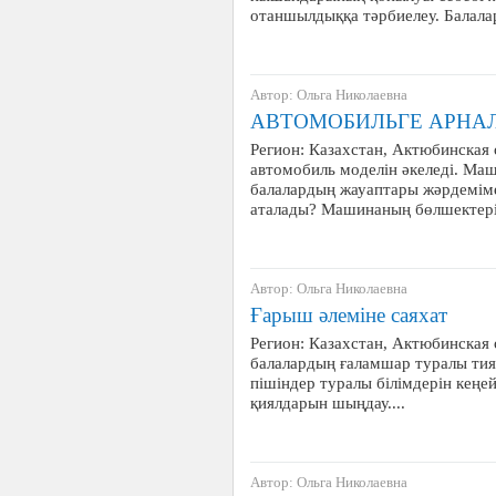
отаншылдыққа тәрбиелеу. Балала
Автор: Ольга Николаевна
АВТОМОБИЛЬГЕ АРНА
Регион: Казахстан, Актюбинская 
автомобиль моделін әкеледі. Ма
балалардың жауаптары жәрдеміме
аталады? Машинаның бөлшектер
Автор: Ольга Николаевна
Ғарыш әлеміне саяхат
Регион: Казахстан, Актюбинская 
балалардың ғаламшар туралы тия
пішіндер туралы білімдерін кеңе
қиялдарын шыңдау....
Автор: Ольга Николаевна