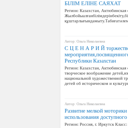
БІЛІМ ЕЛІНЕ САЯХАТ
Регион: Казахстан, Актюбинская 
Жылбойыалғанбілімдерінбекіту,
құштарлығындамыту.Табиғатәлеміт
Автор: Ольга Николаевна
С Ц Е Н А Р И Й торжеств
мероприятия,посвященног
Республики Казахстан
Регион: Казахстан, Актюбинская 
творческое воображение детей,и
национальной художественной тр
детей об историческом и культу
Автор: Ольга Николаевна
Развитие мелкой моторики
использования доступного
Регион: Россия, г. Иркутск Класс: