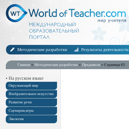
Методические разработки
Результаты деятельности
Главная
»
Методические разработки
»
Предшкола
» Страница 65
• На русском языке
Окружающий мир
Изобразительное искусство
Развитие речи
Сценарии,игры
Экология