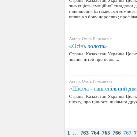
Страна: Казахстан,Украина Цели:
значущість емоційної складової д
підвищення батьківської компете
впливів з боку дорослих; профі
Автор: Ольга Николаевна
«Осінь золота»
Страна: Казахстан,Украина Цели:
знання дітей про осінь....
Автор: Ольга Николаевна
«Школа - наш спільний ді
Страна: Казахстан,Украина Цели:
школу, про цінності шкільної друж
1
…
763
764
765
766
767
7