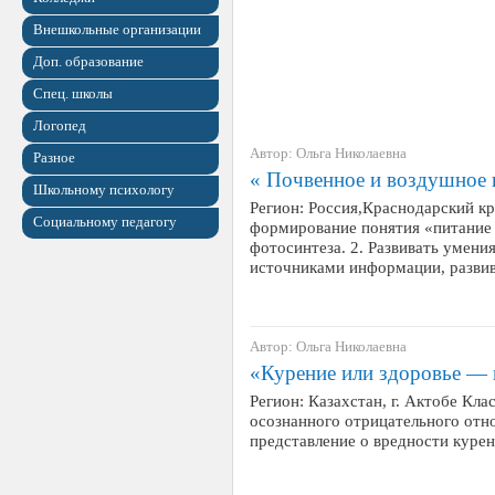
Внешкольные организации
Доп. образование
Спец. школы
Логопед
Автор: Ольга Николаевна
Разное
« Почвенное и воздушное 
Школьному психологу
Регион: Россия,Краснодарский кр
Социальному педагогу
формирование понятия «питание 
фотосинтеза. 2. Развивать умени
источниками информации, разви
Автор: Ольга Николаевна
«Курение или здоровье — 
Регион: Казахстан, г. Актобе Кл
осознанного отрицательного отн
представление о вредности курен