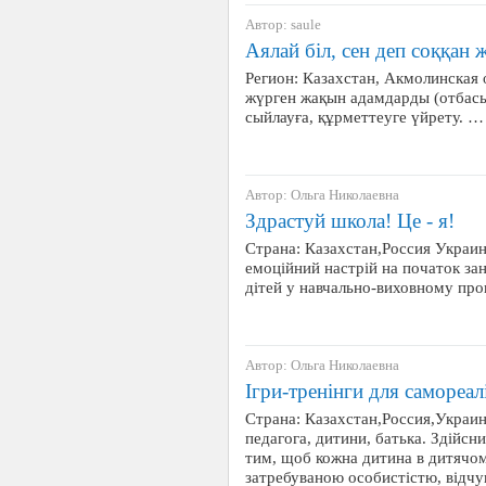
Автор: saule
Аялай біл, сен деп соққан 
Регион: Казахстан, Акмолинская 
жүрген жақын адамдарды (отбасы
сыйлауға, құрметтеуге үйрету. …
Автор: Ольга Николаевна
Здрастуй школа! Це - я!
Страна: Казахстан,Россия Украи
емоційний настрій на початок за
дітей у навчально-виховному проц
Автор: Ольга Николаевна
Ігри-тренінги для самореа
Страна: Казахстан,Россия,Украин
педагога, дитини, батька. Здійсн
тим, щоб кожна дитина в дитячом
затребуваною особистістю, відч