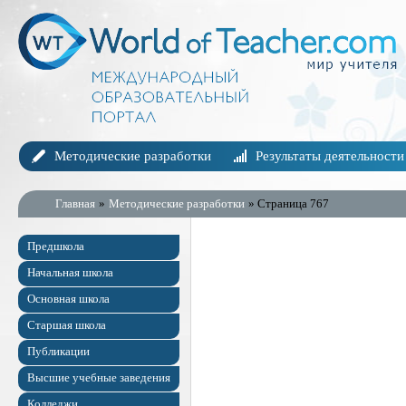
Методические разработки
Результаты деятельности
Главная
»
Методические разработки
» Страница 767
Предшкола
Начальная школа
Основная школа
Старшая школа
Публикации
Высшие учебные заведения
Колледжи