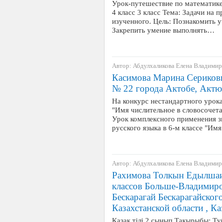
Урок-путешествие по математике 
4 класс 3 класс Тема: Задачи на
изученного. Цель: Познакомить 
Закрепить умение выполнять…
Автор: Абдулхаликова Елена Владими
Касимова Марина Сериков
№ 22 города Актобе, Актю
На конкурс нестандартного урока
"Имя числительное в словосочет
Урок комплексного применения з
русского языка в 6-м классе "Им
Автор: Абдулхаликова Елена Владими
Рахимова Толкын Едылшаи
классов Больше-Владимиро
Бескарагай Бескарагайског
Казахстанской области , Ка
Қазақ тілі.2 сынып Тақырыбы: Т