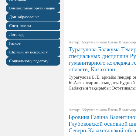
Внешкольные организации
Доп. образование
Спец. школы
Логопед
Автор: Абдулхаликова Елена Владими
Разное
Турагулова Балжума Темир
Школьному психологу
специальных дисциплин Ру
Социальному педагогу
гуманитарного колледжа г
области, Казахстан
Турагулова Б.Т., арнайы пәндер
Ы.Алтынсарин атындағы Рудный 
Сабақтың тақырыбы: Эстетикал
Автор: Абдулхаликова Елена Владими
Бровина Галина Валентинов
Глубоковской основной ш
Северо-Казахстанской обла