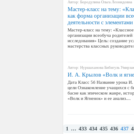
Автор: Бородулина Ольга Леонидовна
Мастер-класс на тему: «Кл
как форма организации все
деятельности с элементами
Мастер-класс на тему: «Классное
организации всеобуча родителей
исследования» Цель: создание ус
мастерства классных руководите
Автор: Нуршаханова Бибигуль Умирза
И. А. Крылов «Волк и ягн
Дата Класс 5б Название урока И
цели Ознакомление учащихся с б
басне как эпическом жанре, исто
«Волк и Ягненок» и ее анализ....
1
…
433
434
435
436
437
4