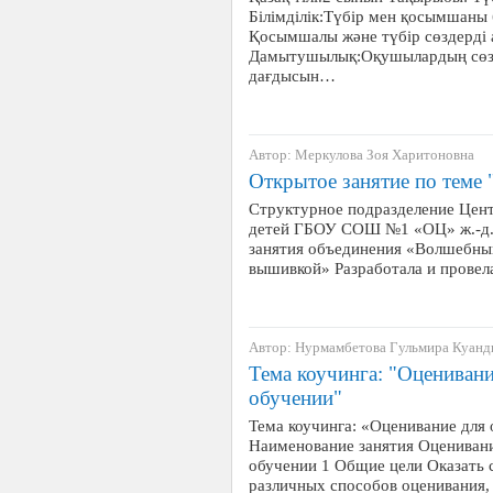
Білімділік:Түбір мен қосымшаны 
Қосымшалы және түбір сөздерді а
Дамытушылық:Оқушылардың сөзд
дағдысын…
Автор: Меркулова Зоя Харитоновна
Открытое занятие по теме
Структурное подразделение Цент
детей ГБОУ СОШ №1 «ОЦ» ж.-д.с
занятия объединения «Волшебный
вышивкой» Разработала и провел
Автор: Нурмамбетова Гульмира Куанд
Тема коучинга: "Оценивани
обучении"
Тема коучинга: «Оценивание для
Наименование занятия Оценивани
обучении 1 Общие цели Оказать 
различных способов оценивания,