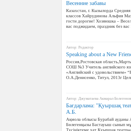
Весенние забавы
Казахстан, г. Кызылорда Средня
классов Хайрудинова Альфия Ма
гости дорогие! Хозяюшка – Весел
вас поджидаем, праздник без ва
Автор: Редактор
Speaking about a New Frien
Россия,Ростовская область,Мар
СОШ №3 Учитель английского яз
«Английский с удовольствием» “E
О.А.Денисенко, Титул, 2013г Цел
Автор: Джуматаева Акмарал Болегено
Бағдарлама: "Қуыршақ теа
А.Б.
Ақмола облысы Бурабай ауданы 
Бөлегенқызы Бастауыш сынып мұғ
Түсініктеме хат Қуыршақ театр