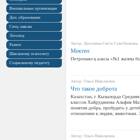
Внешкольные организации
Доп. образование
Спец. школы
Логопед
Автор: Дюсекина Света Советбековна
Разное
Мектеп
Школьному психологу
Петропавл қ аласы «№1 жалпы бі
Социальному педагогу
Автор: Ольга Николаевна
Что такое доброта
Казахстан, г. Кызылорда Средня
классов Хайрудинова Альфия Мах
понятия добра, пробудить у дет
отношению к людям, животным. 
Автор: Ольга Николаевна