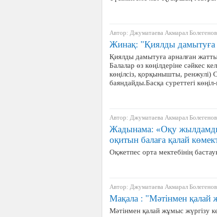
Автор: Джуматаева Акмарал Болегено
Жинақ: "Қиялды дамытуға 
Қиялды дамытуға арналған жатты
Балалар өз көңілдеріне сәйкес кел
көңілсіз, қорқынышты, ренжулі) С
баяндайды.Басқа суреттегі көңіл
Автор: Джуматаева Акмарал Болегено
Жадынама: «Оқу жылдамдығ
оқитын балаға қалай көмек
Оқжетпес орта мектебінің баста
Автор: Джуматаева Акмарал Болегено
Мақала : "Мәтінмен қалай 
Мәтінмен қалай жұмыс жүргізу ке