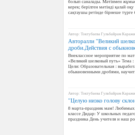
болып саналады. Мәтінмен жұмыс 
керек; берілген мәтінді қалай оқу
сақтаушы ретінде бірнеше түрге 
Автор: Токтубаева Гульбайрам Караж
Авторалли "Великий шелк
дроби.Действия с обыкно
Внеклассное мероприятие по мат
«Великий шелковый путь» Тема :
Цели: Образовательная : выработ
обыкновенными дробями, научит
Автор: Токтубаева Гульбайрам Караж
"Целую низко голову склоня
8 марта-праздник мам! Любимых,
классе Дидар: У школьных педаг
праздника День учителя и наш