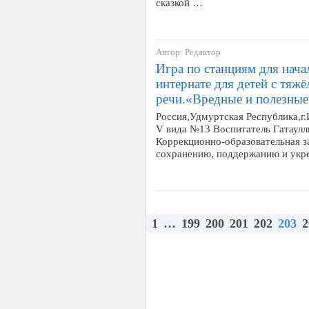
сказкой …
Автор: Редактор
Игра по станциям для нач
интернате для детей с тя
речи.«Вредные и полезны
Россия,Удмуртская Республика,г
V вида №13 Воспитатель Гатаул
Коррекционно-образовательная з
сохранению, поддержанию и укре
1
…
199
200
201
202
203
2