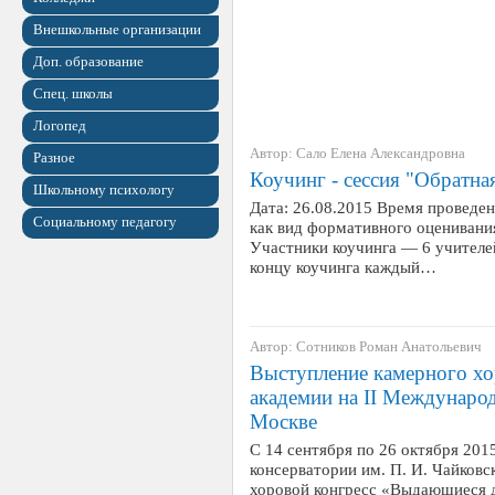
Внешкольные организации
Доп. образование
Спец. школы
Логопед
Автор: Сало Елена Александровна
Разное
Коучинг - сессия "Обратна
Школьному психологу
Дата: 26.08.2015 Время проведен
Социальному педагогу
как вид формативного оценивани
Участники коучинга — 6 учителе
концу коучинга каждый…
Автор: Сотников Роман Анатольевич
Выступление камерного х
академии на II Международ
Москве
С 14 сентября по 26 октября 201
консерватории им. П. И. Чайковс
хоровой конгресс «Выдающиеся д