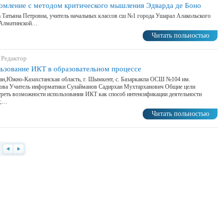
омление с методом критического мышления Эдварда де Боно
 Татьяна Петровна, учитель начальных классов сш №1 города Ушарал Алакольского
 Алматинской…
Читать польностью
 Редактор
ьзование ИКТ в образовательном процессе
ан,Южно-Казахстанская область, г. Шымкент, с. Базаркакпа ОСШ №104 им.
ова Учитель информатики Сулайманов Садирхан Мухтарханович Общие цели
реть возможности использования ИКТ как способ интенсификации деятельности
я;…
Читать польностью
Назад
Вперед