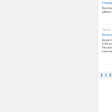
Ознак
Куклева
района
Автор:
Испол
Казахст
Е.Юсуп
Рассмот
учител
1
2
3