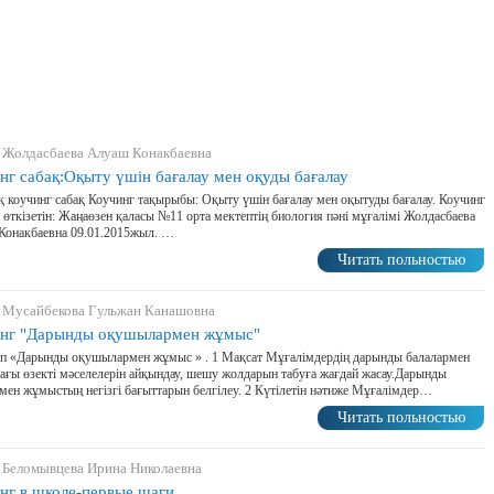
 Жолдасбаева Алуаш Конакбаевна
нг сабақ:Оқыту үшін бағалау мен оқуды бағалау
 коучинг сабақ Коучинг тақырыбы: Оқыту үшін бағалау мен оқытуды бағалау. Коучинг
 өткізетін: Жаңаөзен қаласы №11 орта мектептің биология пәні мұғалімі Жолдасбаева
Конакбаевна 09.01.2015жыл. …
Читать польностью
 Мусайбекова Гульжан Канашовна
нг "Дарынды оқушылармен жұмыс"
п «Дарынды оқушылармен жұмыс » . 1 Мақсат Мұғалімдердің дарынды балалармен
ғы өзекті мәселелерін айқындау, шешу жолдарын табуға жағдай жасау.Дарынды
мен жұмыстың негізгі бағыттарын белгілеу. 2 Күтілетін нәтиже Мұғалімдер…
Читать польностью
 Беломывцева Ирина Николаевна
нг в школе-первые шаги