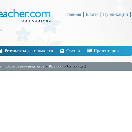
Главная
Блоги
Публикации
Результаты деятельности
Статьи
Презентации
и
»
Образование педагогов
»
Коучинг
» Страница 2