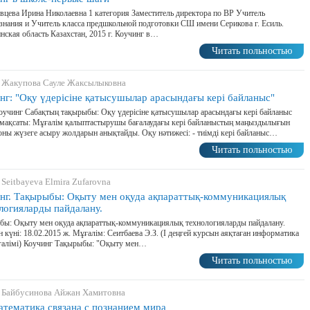
цева Ирина Николаевна 1 категория Заместитель директора по ВР Учитель
нания и Учитель класса предшкольной подготовки СШ имени Серикова г. Есиль.
ская область Казахстан, 2015 г. Коучинг в…
Читать польностью
 Жакупова Сауле Жаксылыковна
нг: "Оқу үдерісіне қатысушылар арасындағы кері байланыс"
оучинг Сабақтың тақырыбы: Оқу үдерісіне қатысушылар арасындағы кері байланыс
мақсаты: Мұғалім қалыптастырушы бағалаудағы кері байланыстың маңыздылығын
 оны жүзеге асыру жолдарын анықтайды. Оқу нәтижесі: - тиімді кері байланыс…
Читать польностью
 Seitbayeva Elmira Zufarovna
нг. Тақырыбы: Оқыту мен оқуда ақпараттық-коммуникациялық
логияларды пайдалану.
бы: Оқыту мен оқуда ақпараттық-коммуникациялық технологияларды пайдалану.
н күні: 18.02.2015 ж. Мұғалім: Сеитбаева Э.З. (І деңгей курсын аяқтаған информатика
ұғалімі) Коучинг Тақырыбы: "Оқыту мен…
Читать польностью
 Байбусинова Айжан Хамитовна
атематика связана с познанием мира