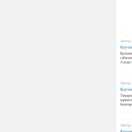
Автор:
Коучи
Қалалық
сабағын
Алуаш 
Автор:
Коучи
Тақыры
жұмыста
балалар
Автор:
Коучи