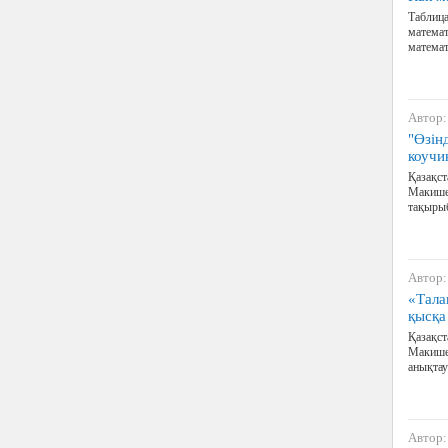
Таблица
математ
математ
Автор:
"Өзін
коучи
Қазақст
Макишев
тақырыб
Автор:
«Тала
қысқа
Қазақст
Макишев
анықтау
Автор: