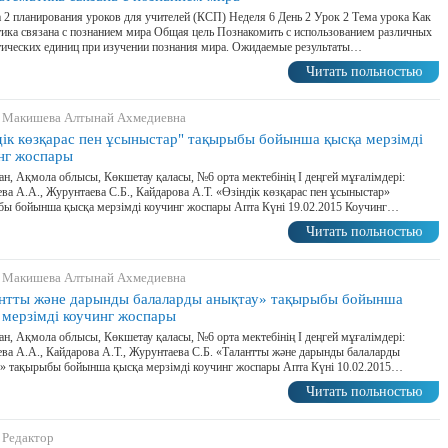
 2 планирования уроков для учителей (КСП) Неделя 6 День 2 Урок 2 Тема урока Как
ика связана с познанием мира Общая цель Познакомить с использованием различных
ических единиц при изучении познания мира. Ожидаемые результаты…
Читать польностью
 Макишева Алтынай Ахмедиевна
дік көзқарас пен ұсыныстар" тақырыбы бойынша қысқа мерзімді
нг жоспары
ан, Ақмола облысы, Көкшетау қаласы, №6 орта мектебінің І деңгей мұғалімдері:
а А.А., Журунтаева С.Б., Кайдарова А.Т. «Өзіндік көзқарас пен ұсыныстар»
ы бойынша қысқа мерзімді коучинг жоспары Апта Күні 19.02.2015 Коучинг…
Читать польностью
 Макишева Алтынай Ахмедиевна
нтты және дарынды балаларды анықтау» тақырыбы бойынша
 мерзімді коучинг жоспары
ан, Ақмола облысы, Көкшетау қаласы, №6 орта мектебінің І деңгей мұғалімдері:
а А.А., Кайдарова А.Т., Журунтаева С.Б. «Талантты және дарынды балаларды
» тақырыбы бойынша қысқа мерзімді коучинг жоспары Апта Күні 10.02.2015…
Читать польностью
 Редактор