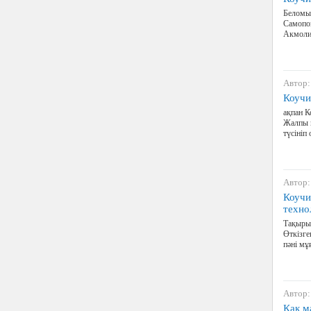
Беломыв
Самопоз
Акмолин
Автор:
Коучи
ақпан К
Жалпы 
түсініп
Автор:
Коучи
техно
Тақыры
Өткізге
пәні м
Автор:
Как м