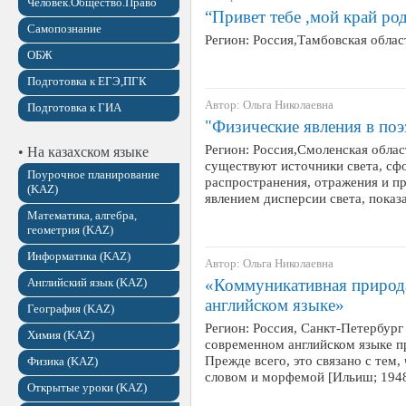
Человек.Общество.Право
“Привет тебе ,мой край ро
Самопознание
Регион: Россия,Тамбовская облас
ОБЖ
Подготовка к ЕГЭ,ПГК
Автор: Ольга Николаевна
Подготовка к ГИА
"Физические явления в поэ
Регион: Россия,Смоленская облас
• На казахском языке
существуют источники света, сф
Поурочное планирование
распространения, отражения и пр
(KAZ)
явлением дисперсии света, пока
Математика, алгебра,
геометрия (KAZ)
Информатика (KAZ)
Автор: Ольга Николаевна
Английский язык (KAZ)
«Коммуникативная природа
английском языке»
География (KAZ)
Регион: Россия, Санкт-Петербург
Химия (KAZ)
современном английском языке п
Прежде всего, это связано с тем,
Физика (KAZ)
словом и морфемой [Ильиш; 1948
Открытые уроки (KAZ)