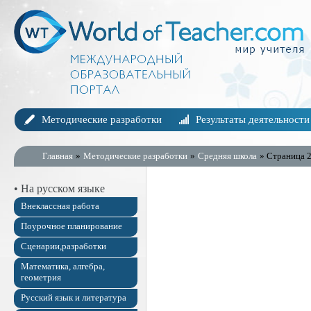
Методические разработки
Результаты деятельности
Главная
»
Методические разработки
»
Средняя школа
» Страница 
• На русском языке
Внеклассная работа
Поурочное планирование
Сценарии,разработки
Математика, алгебра,
геометрия
Русский язык и литература