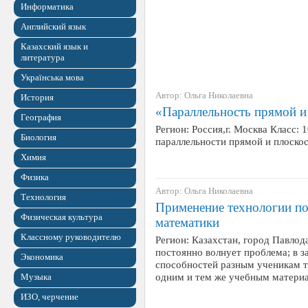
Информатика
Английский язык
Казахский язык и
литература
Українська мова
Автор: Ольга Николаевна
История
«Параллельность прямой и
География
Регион: Россия,г. Москва Класс:
Биология
параллельности прямой и плоскост
Химия
Физика
Автор: Ольга Николаевна
Технология
Применение технологии по
Физическая культура
математики
Классному руководителю
Регион: Казахстан, город Павлод
постоянно волнует проблема; в 
Экономика
способностей разным ученикам т
одним и тем же учебным матери
Музыка
ИЗО, черчение