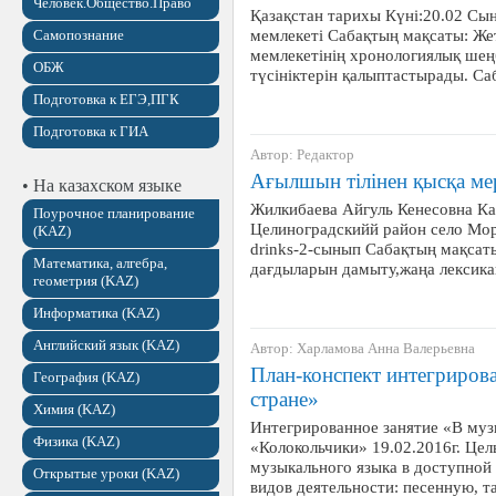
Человек.Общество.Право
Қазақстан тарихы Күні:20.02 Сы
мемлекеті Сабақтың мақсаты: Же
Самопознание
мемлекетінің хронологиялық шең
ОБЖ
түсініктерін қалыптастырады. Са
Подготовка к ЕГЭ,ПГК
Подготовка к ГИА
Автор: Редактор
Ағылшын тілінен қысқа ме
• На казахском языке
Жилкибаева Айгуль Кенесовна Ка
Поурочное планирование
Целиноградскийй район село Мо
(KAZ)
drinks-2-cынып Сабақтың мақсат
Математика, алгебра,
дағдыларын дамыту,жаңа лексика
геометрия (KAZ)
Информатика (KAZ)
Английский язык (KAZ)
Автор: Харламова Анна Валерьевна
План-конспект интегриров
География (KAZ)
стране»
Химия (KAZ)
Интегрированное занятие «В муз
Физика (KAZ)
«Колокольчики» 19.02.2016г. Цел
музыкального языка в доступной 
Открытые уроки (KAZ)
видов деятельности: песенную, 