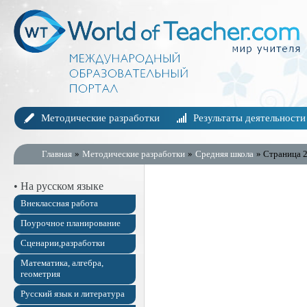
Методические разработки
Результаты деятельности
Главная
»
Методические разработки
»
Средняя школа
» Страница 
• На русском языке
Внеклассная работа
Поурочное планирование
Сценарии,разработки
Математика, алгебра,
геометрия
Русский язык и литература