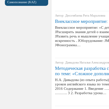
Самопознание (KAZ)
Автор: Дюсембаева Рита Мараловна
Внеклассное мероприятие:
Внеклассное мероприятие: «С де
JРасширить знания детей о взаи
JРазвить речь и мышление учащи
искренность . JОборудование: J
JФонограмма…
Автор: Давыдова Наталья Александро
Методическая разработка с
по теме: «Сложное дополн
Н.А. Давыдова (из опыта работы
уроков английского языка по те
2016 Содержание 1. Вв
………. 3 2. Разработка урока…