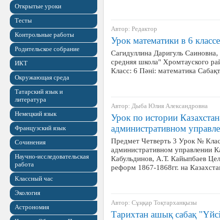
Открытые уроки
Тесты
Автор: Редактор
Контрольные работы
Урок математики в 6 класс
Родительское собрание
Сагидуллина Даригуль Саиновна,
средняя школа" Хромтауского ра
ИКТ
Класс: 6 Пәні: математика Cаба
Окружающая среда
Татарский язык и
литература
Автор: Дыба Юлия Александровна
Немецкий язык
Урок по истории Казахстан
административном управле
Французский язык
Предмет Четверть 3 Урок № Клас
Сочинения
административном управлении Ка
Научно-исследовательская
Кабульдинов, А.Т. Кайыпбаев Це
работа
реформ 1867-1868гг. на Казахст
Классный час
Экология
Автор: Сұңқар Тоқтарханқызы
Астрономия
Тарихтан ашық сабақ "Үйс