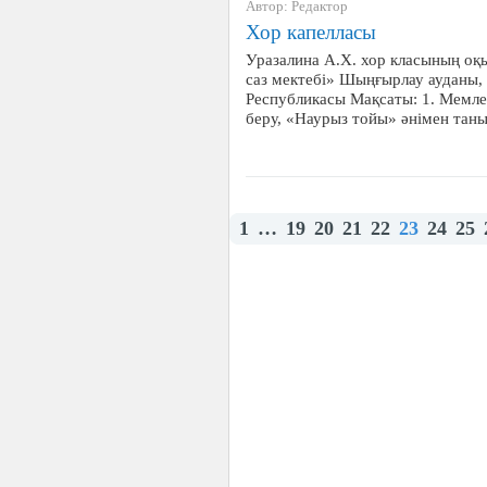
Автор: Редактор
Хор капелласы
Уразалина А.Х. хор класының о
саз мектебі» Шыңғырлау ауданы,
Республикасы Мақсаты: 1. Мемлек
беру, «Наурыз тойы» әнімен та
1
…
19
20
21
22
23
24
25