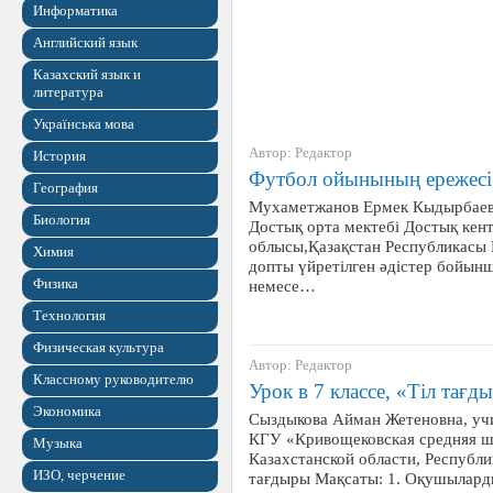
Информатика
Английский язык
Казахский язык и
литература
Українська мова
Автор: Редактор
История
Футбол ойынының ережесі
География
Мухаметжанов Ермек Кыдырбаеви
Биология
Достық орта мектебі Достық кен
облысы,Қазақстан Республикасы
Химия
допты үйретілген әдістер бойын
Физика
немесе…
Технология
Физическая культура
Автор: Редактор
Классному руководителю
Урок в 7 классе, «Тіл тағ
Экономика
Сыздыкова Айман Жетеновна, учи
КГУ «Кривощековская средняя ш
Музыка
Казахстанской области, Республи
ИЗО, черчение
тағдыры Мақсаты: 1. Оқушыларды 