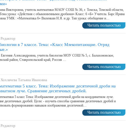
ями»
ина Викторовна, учитель математики МАОУ СОШ № 36, г. Томска, Томской области,
Тема урока: «Действия с обыкновенными дробями» Класс: 6 «Б» Учитель: Барс Ирина
вна УМК : «Математика 6» Виленкин Н.Я. и др. Тип урока: обобщение и…
Читать польностью
 Редактор
биологии в 7 классе. Тема: «Класс Млекопитающие. Отряд
ые.»
Евгения Александровна, учитель биологии МОУ СОШ № 5, с. Балахоновское,
вский район, Ставропольский край, Россия …
Читать польностью
 Хохлачева Татьяна Ивановна
математики 5 класс. Тема: Изображение десятичной дроби на
инатном луче. Сравнение десятичных дробей.
тематики 5 класс Тема: Изображение десятичной дроби на координатном луче.
ие десятичных дробей. Цели: - изучить способы сравнения десятичных дробей и
ствовать формированию навыков изображения десятичной…
Читать польностью
 Редактор