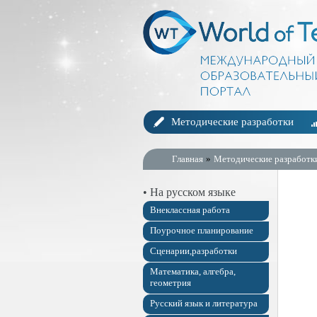
Методические разработки
Главная
»
Методические разработк
• На русском языке
Внеклассная работа
Поурочное планирование
Сценарии,разработки
Математика, алгебра,
геометрия
Русский язык и литература