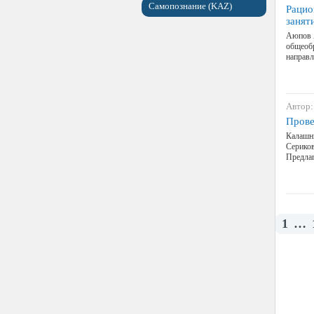
Самопознание (KAZ)
Рацио
занят
Аюпов 
общеоб
направл
Автор:
Прове
Калашни
Сериков
Предлаг
1
…