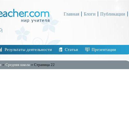
Главная
Блоги
Публикации
Результаты деятельности
Статьи
Презентации
и
»
Средняя школа
» Страница 22