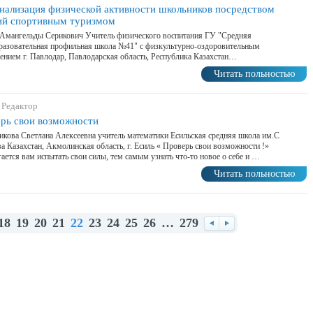
нализация физической активности школьников посредством
ий спортивным туризмом
Амангельды Серикович Учитель физического воспитания ГУ "Средняя
разовательная профильная школа №41" с физкультурно-оздоровительным
ением г. Павлодар, Павлодарская область, Республика Казахстан…
Читать польностью
 Редактор
рь свои возможности
кова Светлана Алексеевна учитель математики Есильская средняя школа им.С
а Казахстан, Акмолинская область, г. Есиль « Проверь свои возможности !»
ается вам испытать свои силы, тем самым узнать что-то новое о себе и …
Читать польностью
18
19
20
21
22
23
24
25
26
…
279
Назад
Вперед