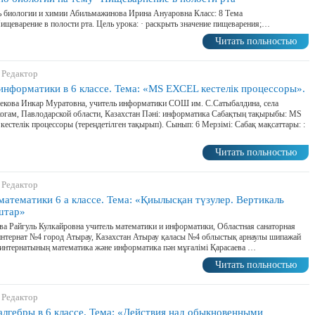
 биологии и химии Абильмажинова Ирина Ануаровна Класс: 8 Тема
ищеварение в полости рта. Цель урока: · раскрыть значение пищеварения;…
Читать польностью
 Редактор
информатики в 6 классе. Тема: «MS ЕХСЕL кестелік процессоры».
екова Инкар Муратовна, учитель информатики СОШ им. С.Сатыбалдина, села
гам, Павлодарской области, Казахстан Пәні: информатика Сабақтың тақырыбы: MS
естелік процессоры (тереңдетілген тақырып). Сынып: 6 Мерзімі: Сабақ мақсаттары: :
Читать польностью
 Редактор
математики 6 а классе. Тема: «Қиылысқан түзулер. Вертикаль
штар»
ва Райгуль Кулкайровна учитель математики и информатики, Областная санаторная
нтернат №4 город Атырау, Казахстан Атырау қаласы №4 облыстық арнаулы шипажай
интернатының математика және информатика пән мұғалімі Қарасаева …
Читать польностью
 Редактор
алгебры в 6 классе. Тема: «Действия над обыкновенными