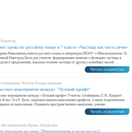
 Редактор
ект урока по русскому языку в 7 классе «Частица как часть речи»
рина Николаевна,учитель русского языка и литературы МОАУ ««Школа-комплекс №
еликий Навгород Цели для учителя: формирование понятия о функциях частицы в
ё роли в предложении, показать отличие частицы от других служебных частей …
Читать польностью
 Олейникова Любовь Владиславована
ассное мероприятие конкурс "Лучший шрифт"
сное мероприятие конкурс «Лучший шрифт» Учитель: Олейникова Л. В. Предмет:
е Класс: 8 и 9. Цель: закрепить навыки выполнения шрифтов, а также теоретические
правил их выполнения. Развивать пространственное мышление, умение…
Читать польностью
 Абильмажинова Ирина Ануаровна
по биологии на тему "Пищеварнение в полости рта"