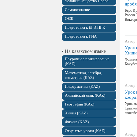
Человек.Общество.Право
дроб
Самопознание
Барс Ир
Россия 
ОБЖ
Викторо
Подготовка к ЕГЭ,ПГК
Подготовка к ГИА
Автор:
Урок 
• На казахском языке
Хищн
Поурочное планирование
Фомина 
(KAZ)
Кочубее
Математика, алгебра,
геометрия (KAZ)
Автор:
Информатика (KAZ)
Урок 
Английский язык (KAZ)
коорд
Урок ма
География (KAZ)
Сравнен
Химия (KAZ)
способ
Физика (KAZ)
Открытые уроки (KAZ)
Автор: