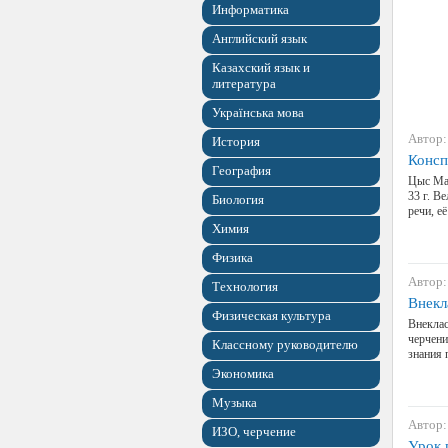
Информатика
Английский язык
Казахский язык и
литература
Українська мова
Автор:
История
Консп
География
Цыс Ма
33 г. В
Биология
речи, е
Химия
Физика
Автор:
Технология
Внекл
Физическая культура
Внеклас
черчени
Классному руководителю
знания 
Экономика
Музыка
Автор:
ИЗО, черчение
Урок 