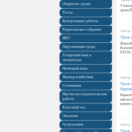
Открытые уроки
Учитель
урока:П
Тесты
Контрольные работы
Родительское собрание
Автор:
Урок 
ИКТ
Жакупб
Окружающая среда
Кызылко
ЕХСЕL к
Татарский язык и
…
литература
Немецкий язык
Французский язык
Автор:
Урок 
Сочинения
бұры
Научно-исследовательская
Карасае
работа
школа-и
мектеп-
Классный час
Экология
Астрономия
Автор:
Урок 