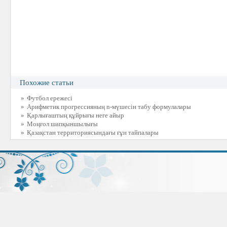
Похожие статьи
»
Футбол ережесі
»
Арифметик прогрессияның n-мүшесін табу формулалары
»
Қарлығаштың құйрығы неге айыр
»
Моңғол шапқыншылығы
»
Қазақстан территориясындағы ғұн тайпалары