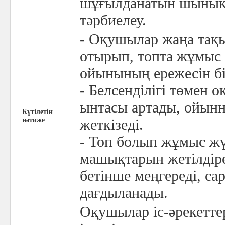
шұғылданатын шыныққа
тәрбиелеу.
- Оқушылар жаңа тақ
отырып, топта жұмыс
ойынының ережесін бі
- Белсенділігі төмен
ынтасы артады, ойын
Күтілетін
нәтиже
:
жеткізеді.
- Топ болып жұмыс жү
машықтарын жетілдіре
бетінше меңгереді, са
дағдыланады.
Оқушылар іс-әрекетте