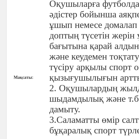
Оқушыларға футболда
әдістер бойынша аяқп
ұшып немесе домалап 
доптың түсетін жерін
бағытына қарай алды
және кеудемен тоқтату
түсіру арқылы спорт 
қызығушылығын артт
Мақсаты:
2. Оқушылардың жыл
шыдамдылық және т.б.
дамыту.
3.Саламатты өмір сал
бұқаралық спорт түрл