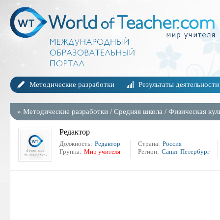
Методические разработки
Результаты деятельности
»
Методические разработки
/
Средняя школа
/
Физическая кул
Редактор
Должность:
Редактор
Страна:
Россия
Группа:
Мир учителя
Регион:
Санкт-Петербург