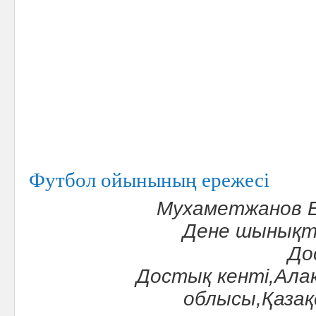
Футбол ойынының ережесі
Мухаметжанов 
Дене шынықты
До
Достық кенті,
Ала
облысы,Қазақ