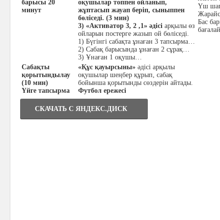
барысы 20
оқушылар топпен ойланып,
Үш ша
минут
жұптасып жауап беріп, сыныппен
Жарайс
бөліседі. (3 мин)
Бас ба
3) «Активатор 3, 2 ,1» әдісі
арқылы өз
бағала
ойларын постерге жазып ой бөліседі.
1) Бүгінгі сабақта ұнаған 3 тапсырма…
2) Сабақ барысында ұнаған 2 сұрақ…
3) Ұнаған 1 оқушы…
Сабақты
«Құс қауырсыны»
әдісі арқылы
қорытындылау
оқушылар шеңбер құрып, сабақ
(10 мин)
бойынша қорытынды сөздерін айтады.
Үйге тапсырма
Футбол ережесі
СКАЧАТЬ C ЯНДЕКС.ДИСК