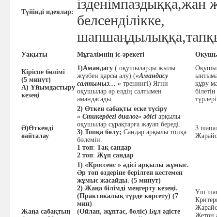
ізденімпаздыққа,жан 
Түйінді идеялар:
белсенділікке,
шапшаңдылыққа,тапқы
Уақыты
Мұғалімнің іс-әрекеті
Оқушын
1)Амандасу
( оқушыларды жылы
Оқушы
Кіріспе бөлімі
жүзбен қарсы алу) (
«Амандасу
ынтыма
(5 минут)
салтымыз… »
тренингі) Яғни
құру м
А) Ұйымдастыру
оқушылар әр елдің салтымен
білетін
кезеңі
амандасады.
түрлер
2) Өткен сабақты еске түсіру
« Стикердегі диалог» әдісі
арқылы
оқушылар сұрақтарға жауап береді.
Ә)Өткенді
3 шапа
3) Топқа бөлу;
Сандар арқылы топқа
өайталау
Жарайс
бөлемін.
1 топ
:
Тақ сандар
2 топ
:
Жұп сандар
1)
«Кроссенс » әдісі арқылы
жұмыс.
Әр топ өздеріне берілген кестемен
жұмыс жасайды. (5 минут)
2) Жаңа білімді меңгерту кезеңі.
Үш ша
(Практикалық түрде көрсету) (7
Критер
мин)
Жарайс
Жаңа сабақтың
(Ойлан, жұптас, бөліс) Бұл әдісте
Жетон 