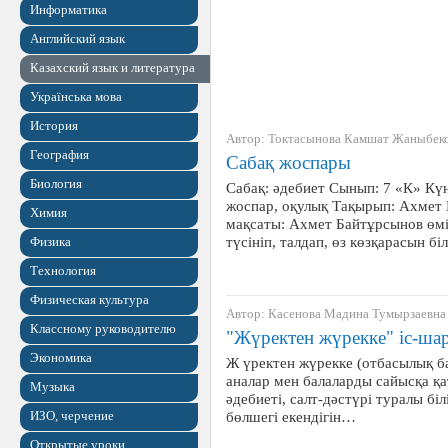
Информатика
Английский язык
Казахский язык и литература
Українська мова
История
Автор: Токтасынова Камшат Жаныбек
География
Сабақ жоспары
Биология
Сабақ: әдебиет Сынып: 7 «К» Күні
жоспар, оқулық Тақырып: Ахмет
Химия
мақсаты: Ахмет Байтұрсынов өмі
түсініп, талдап, өз көзқарасын 
Физика
Технология
Физическая культура
Автор: Касенова Мадина Тумырзаевна
Классному руководителю
"Жүректен жүрекке" іс-ша
Экономика
Ж үректен жүрекке (отбасылық ба
аналар мен балаларды сайысқа қ
Музыка
әдебиеті, салт-дәстүрі туралы бі
ИЗО, черчение
бөлшегі екендігін…
Открытые уроки