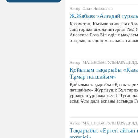
Автор: Ольга Николаевна
Ж.Жабаев «Алғадай туралы
Казахстан, Кызылординская облас
санаторная школа-интернат №2 У
Ансатова Роза Білімділік мақса
отырып, өлеңнің мағынасын ашып
Автор: МАТЕНОВА ГУЛЬНАРА ДИЛ
Қойылым тақырыбы «Қазақ
Тұмар патшайым»
Қойылым тақырыбы «Қазақ тарих
патшайым» Жүргізуші: Бұл тарих
ұрпақтан ұрпаққа жетті! Туған да
есімі Ұлы дала аспаны астында 
Автор: МАТЕНОВА ГУЛЬНАРА ДИЛ
Тақырыбы: «Ертегі айтып 
ертегісі»