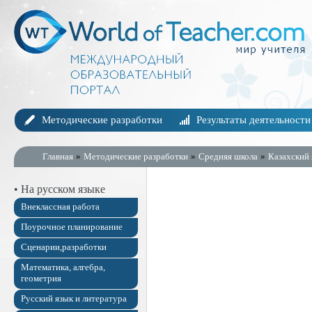
Методические разработки
Результаты деятельности
Главная
»
Методические разработки
»
Средняя школа
»
Казахский 
• На русском языке
Внеклассная работа
Поурочное планирование
Сценарии,разработки
Математика, алгебра,
геометрия
Русский язык и литература