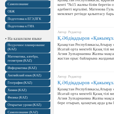
Самопознание
кенті "№15 жалпы білім беретін 
әдебиеті мұғалімі. Матенова Гул
ОБЖ
мемлекет ретінде қалыптасу бар
Подготовка к ЕГЭ,ПГК
Подготовка к ГИА
Автор: Редактор
Қ.Әбдіқадыров «Қажымұхан
• На казахском языке
Қазақстан Республикасы,Атырау 
Поурочное планирование
Исатай орта мектебі Қазақ тілі м
(KAZ)
Агзия Зулхарнаевна Жалпы мақс
Математика, алгебра,
жастан орыс байларына жалданы
геометрия (KAZ)
Информатика (KAZ)
Английский язык (KAZ)
Автор: Редактор
Қ.Әбдіқадыров «Қажымұхан
География (KAZ)
Қазақстан Республикасы,Атырау 
Химия (KAZ)
Исатай орта мектебі Қазақ тілі м
Физика (KAZ)
Агзия Зулхарнаевна Жалпы мақса
бере отырып, қазақтың арда ұл
Открытые уроки (KAZ)
Самопознание (KAZ)