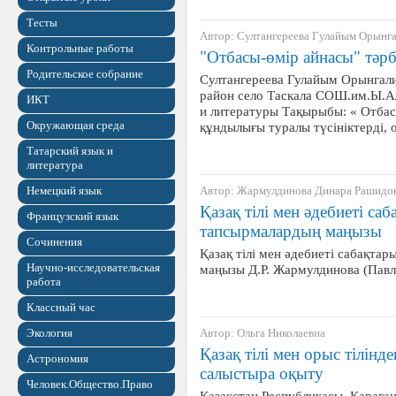
Тесты
Автор: Султангереева Гулайым Орынг
Контрольные работы
"Отбасы-өмір айнасы" тәрб
Родительское собрание
Султангереева Гулайым Орынгал
район село Таскала СОШ.им.Ы.Ал
ИКТ
и литературы Тақырыбы: « Отба
Окружающая среда
құндылығы туралы түсініктерді
Татарский язык и
литература
Немецкий язык
Автор: Жармулдинова Динара Рашидо
Қазақ тілі мен әдебиеті са
Французский язык
тапсырмалардың маңызы
Сочинения
Қазақ тілі мен әдебиеті сабақта
Научно-исследовательская
маңызы Д.Р. Жармулдинова (Пав
работа
Классный час
Экология
Автор: Ольга Николаевна
Қазақ тілі мен орыс тілін
Астрономия
салыстыра оқыту
Человек.Общество.Право
Қазақстан Республикасы, Қараға