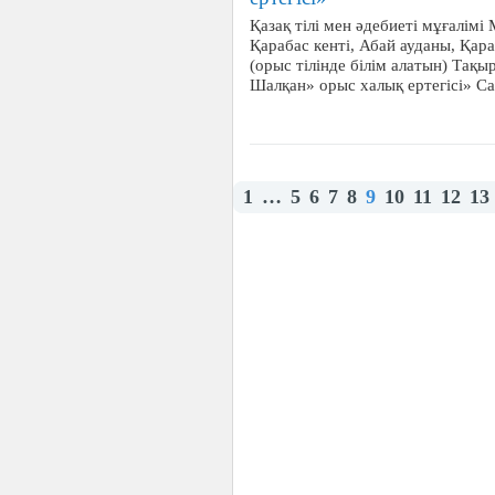
Қазақ тілі мен әдебиеті мұғал
Қарабас кенті, Абай ауданы, Қар
(орыс тілінде білім алатын) Тақы
Шалқан» орыс халық ертегісі» 
1
…
5
6
7
8
9
10
11
12
13