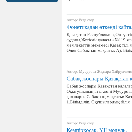
Автор: Редактор
Фонетикадан өткенді қайта
Қазақстан Республикасы,Оңтүсті
ауданы,Жетісай қаласы «№119 жа
мемлекеттік мекемесі Қазақ тілі 
Әлия Сабақтың мақсаты: А). Біл
Автор: Мусурова Жадыра Хайруллаев
Сабақ жоспары Қазақстан 
Сабақ жоспары Қазақстан қалалар
Оқытушының аты-жөні Мусурова
қалалары. Сабақтың мақсаты: Қа
1.Білімділік. Оқушылардың білім
Автор: Редактор
Кемпірқосақ. ҮІІ модуль.