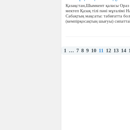
Қазақстан,Шымкент қаласы Ораз
мектеп Қазақ тілі пәні мұғалімі
Сабақтың мақсаты: табиғатта бол
(кемпірқосақтың шығуы) сипаттай
1
…
7
8
9
10
11
12
13
14