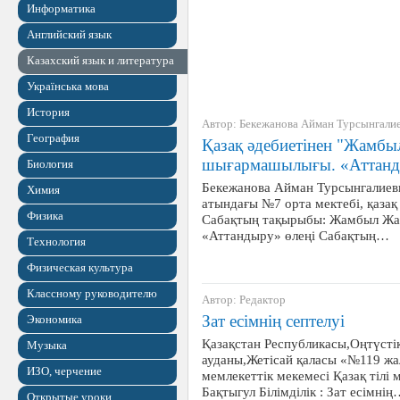
Информатика
Английский язык
Казахский язык и литература
Українська мова
История
Автор: Бекежанова Айман Турсынгали
География
Қазақ әдебиетінен "Жамбы
шығармашылығы. «Аттанды
Биология
Бекежанова Айман Турсынгалиев
Химия
атындағы №7 орта мектебі, қазақ 
Физика
Сабақтың тақырыбы: Жамбыл Жа
«Аттандыру» өлеңі Сабақтың…
Технология
Физическая культура
Классному руководителю
Автор: Редактор
Зат есімнің септелуі
Экономика
Қазақстан Республикасы,Оңтүсті
Музыка
ауданы,Жетісай қаласы «№119 жа
ИЗО, черчение
мемлекеттік мекемесі Қазақ тілі 
Бақтыгул Білімділік : Зат есімні
Открытые уроки