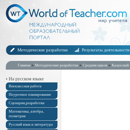
Методические разработки
Результаты деятельности
Главная
»
Методические разработки
»
Средняя школа
»
Казахский 
• На русском языке
Внеклассная работа
Поурочное планирование
Сценарии,разработки
Математика, алгебра,
геометрия
Русский язык и литература