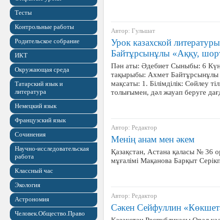
Тесты
Контрольные работы
Автор: Гульшат
Родительское собрание
Урок казахской литературы 
Байтұрсынұлы «Аққу, шор
ИКТ
Пән аты: Әдебиет Сыныбы: 6 Күн
Окружающая среда
тақырыбы: Ахмет Байтұрсынұлы 
мақсаты: 1. Білімділік: Сөйлеу т
Татарский язык и
литература
толығымен, дәл жауап беруге да
Немецкий язык
Французский язык
Автор: Редактор
Сочинения
Менің анам мен әкем
Научно-исследовательская
Қазақстан, Астана қаласы № 36 ор
работа
мұғалімі Мақанова Барқыт Сері
Классный час
Экология
Автор: Редактор
Астрономия
Сәкен Сейфуллин «Көкшет
Человек.Общество.Право
Қазақстан Республикасы,Орал қа