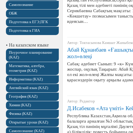
Самопознание
Қазақ тілі мен әдебиеті пәнінің
Серикбаевна Сабақтың мақсаты: 1
ОБЖ
«Көкшетау» поэмасымен танысты
идеясын…
Подготовка к ЕГЭ,ПГК
Подготовка к ГИА
Автор: Токтасынова Камшат Жаныбек
• На казахском языке
Абай Құнанбаев «Ғашықты
Поурочное планирование
жол»өлеңі
(KAZ)
Сабақ: әдебиет Сынып: 9 «к» Күні
Математика, алгебра,
жоспар, оқулық Тақырып: Абай 
геометрия (KAZ)
ол екі жол»өлеңі Жалпы мақсат
Информатика (KAZ)
қарасөздерін оқыту арқылы адам
Английский язык (KAZ)
География (KAZ)
Автор: Редактор
Химия (KAZ)
Д.Исабеков «Ата үміті» Кей
Физика (KAZ)
Республика Казахстан,Ақмола о
балаларға арналған №3 облысты
Открытые уроки (KAZ)
Қазақ тіл пәнінің мұғалімі Дауле
Самопознание (KAZ)
а) білімділік: повесть бойынша 