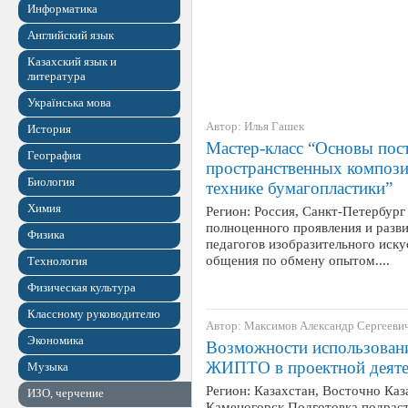
Информатика
Английский язык
Казахский язык и
литература
Українська мова
Автор: Илья Гашек
История
Мастер-класс “Основы пос
География
пространственных компози
Биология
технике бумагопластики”
Химия
Регион: Россия, Санкт-Петербург
полноценного проявления и разви
Физика
педагогов изобразительного иску
общения по обмену опытом....
Технология
Физическая культура
Классному руководителю
Автор: Максимов Александр Сергееви
Экономика
Возможности использовани
ЖИПТО в проектной деятел
Музыка
Регион: Казахстан, Восточно Каза
ИЗО, черчение
Каменогорск Подготовка подрас