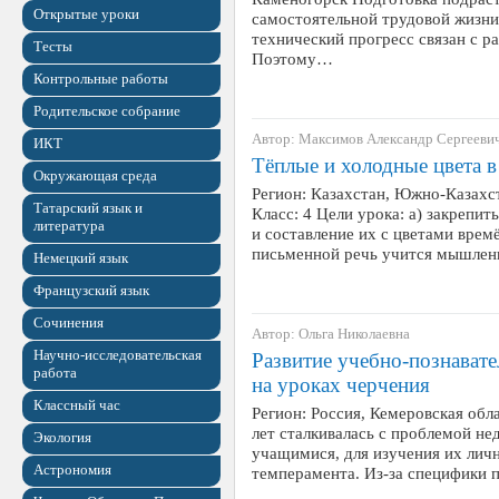
Открытые уроки
самостоятельной трудовой жизни
технический прогресс связан с р
Тесты
Поэтому…
Контрольные работы
Родительское собрание
Автор: Максимов Александр Сергееви
ИКТ
Тёплые и холодные цвета в
Окружающая среда
Регион: Казахстан, Южно-Казахс
Татарский язык и
Класс: 4 Цели урока: а) закрепи
литература
и составление их с цветами времё
письменной речь учится мышлен
Немецкий язык
Французский язык
Сочинения
Автор: Ольга Николаевна
Научно-исследовательская
Развитие учебно-познават
работа
на уроках черчения
Классный час
Регион: Россия, Кемеровская обл
лет сталкивалась с проблемой не
Экология
учащимися, для изучения их личн
Астрономия
темперамента. Из-за специфики 