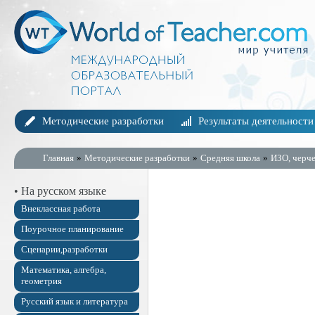
Методические разработки
Результаты деятельности
Главная
»
Методические разработки
»
Средняя школа
»
ИЗО, черч
• На русском языке
Внеклассная работа
Поурочное планирование
Сценарии,разработки
Математика, алгебра,
геометрия
Русский язык и литература