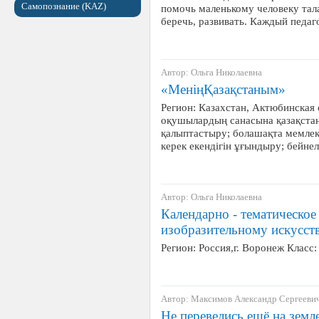
Самопознание (KAZ)
помочь маленькому человеку тала
беречь, развивать. Каждый педаг
Автор: Ольга Николаевна
«МеніңҚазақстаным»
Регион: Казахстан, Актюбинская о
оқушылардың санасына қазақстан
қалыптастыру; болашақта мемлеке
керек екендігін ұғындыру; бейне
Автор: Ольга Николаевна
Календарно - тематическое
изобразительному искусств
Регион: Россия,г. Воронеж Класс
Автор: Максимов Александр Сергееви
Не перевелись ещё на земл