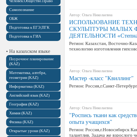
Человек.Общество.Право
Самопознание
Автор: Ольга Николаевна
ОБЖ
ИСПОЛЬЗОВАНИЕ ТЕХ
Подготовка к ЕГЭ,ПГК
СКУЛЬПТУРЫ МАЛЫХ 
ДЕЯТЕЛЬНОСТИ «Степная
Подготовка к ГИА
Регион: Казахстан, Восточно-Каз
технологию изготовления гипсово
• На казахском языке
Поурочное планирование
(KAZ)
Автор: Ольга Николаевна
Математика, алгебра,
Мастер -класс "Квиллинг"
геометрия (KAZ)
Регион: Россия,г.Санкт-Петербу
Информатика (KAZ)
Английский язык (KAZ)
География (KAZ)
Автор: Ольга Николаевна
Химия (KAZ)
"Роспись ткани как средст
опыта учащихся"
Физика (KAZ)
Регион: Россия,г.Новосибирск Ка
Открытые уроки (KAZ)
талантлив. Задача же взрослого ч