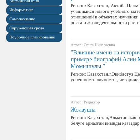
Английский язык
Регион: Казахстан, Актобе Цель:
Информатика
учащимися нового учебного мате
отношений в объектах изучения;
Самопознание
роста и жизнедеятельности раст
Окружающая среда
Поурочное планирование
Автор: Ольга Николаевна
"Влияние имени на историч
примере биографий Алии 
Момышулы "
Регион: Казахстан,г.Экибастуз Ц
успешность личности , историче
Автор: Редактор
Жолаушы
Регион: Казахстан,Алматинская об
бөлуге арналған қиынды қағаздар,