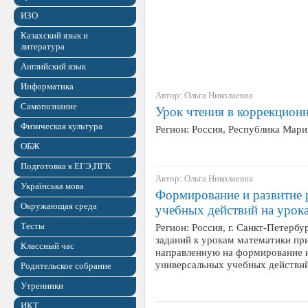
ИЗО
Казахский язык и
литература
Английский язык
Информатика
Автор: Ольга Николаевна
Самопознание
Урок чтения в коррекционн
Физическая культура
Регион: Россия, Республика Мар
ОБЖ
Подготовка к ЕГЭ,ПГК
Автор: Ольга Николаевна
Українська мова
Формирование и развитие 
Окружающая среда
учебных действий на урока
Тесты
Регион: Россия, г. Санкт-Петербу
заданий к урокам математики пр
Классный час
направленную на формирование и
универсальных учебных действи
Родительское собрание
Утренники
ИКТ