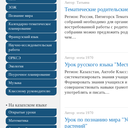
Автор: Татьяна
ЗОЖ
Тематические родительски
Познание мира
Регион: Россия, Пятигорск Темат
собраний необходимо для органи
Календарно-тематическое
востребованной работы с родите
планирование
собрании можно предложить роди
Французский язык
чем…
Научно-исследовательская
работа
Автор: sveta 1970
ОРКСЭ
Урок русского языка "Мес
Экология
Регион: Казахстан, Актобе Класс
Поурочное планирование
систематизировать знания учащи
Формировать знания учащихся и 
Музыка
совершенствовать навыки грамот
Классному руководителю
употреблять и писать…
• На казахском языке
Открытые уроки
Автор: sveta 1970
Урок по познанию мира "У
Математика
растений"