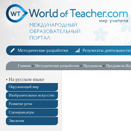
Методические разработки
Результаты деятельности
Главная
»
Методические разработки
»
Предшкола
»
Предшкола (Қа
• На русском языке
Окружающий мир
Изобразительное искусство
Развитие речи
Сценарии,игры
Экология