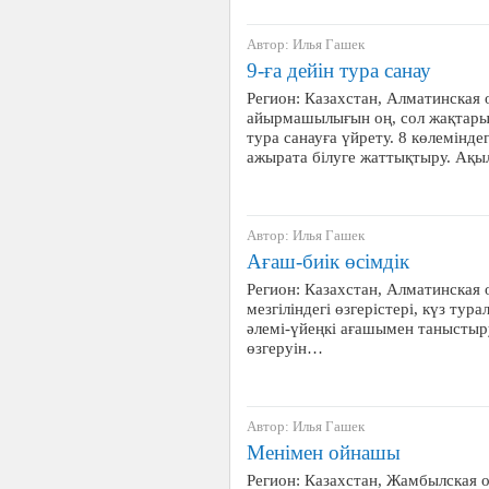
Автор: Илья Гашек
9-ға дейін тура санау
Регион: Казахстан, Алматинская
айырмашылығын оң, сол жақтарын 
тура санауға үйрету. 8 көлемінд
ажырата білуге жаттықтыру. Ақ
Автор: Илья Гашек
Ағаш-биік өсімдік
Регион: Казахстан, Алматинская 
мезгіліндегі өзгерістері, күз тур
әлемі-үйеңкі ағашымен таныстыру
өзгеруін…
Автор: Илья Гашек
Менімен ойнашы
Регион: Казахстан, Жамбылская 