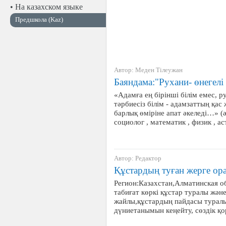
• На казахском языке
Предшкола (Kaz)
Автор: Меден Тілеужан
Баяндама:"Рухани- өнегелі
«Адамға ең бірінші білім емес, ру
тәрбиесіз білім - адамзаттың қас
барлық өміріне апат әкеледі…» (ә
социолог , математик , физик , 
Автор: Редактор
Құстардың туған жерге ор
Регион:Казахстан,Алматинская 
табиғат көркі құстар туралы жән
жайлы,құстардың пайдасы туралы 
дүниетанымын кеңейту, сөздік қ