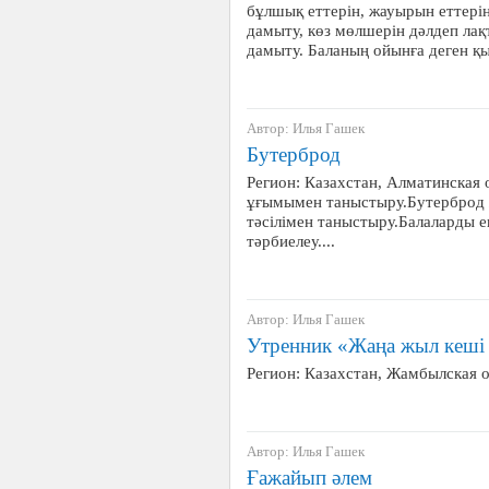
бұлшық еттерін, жауырын еттер
дамыту, көз мөлшерін дәлдеп лақ
дамыту. Баланың ойынға деген 
Автор: Илья Гашек
Бутерброд
Регион: Казахстан, Алматинская 
ұғымымен таныстыру.Бутерброд 
тәсілімен таныстыру.Балаларды е
тәрбиелеу....
Автор: Илья Гашек
Утренник «Жаңа жыл кешi 
Регион: Казахстан, Жамбылская 
Автор: Илья Гашек
Ғажайып әлем