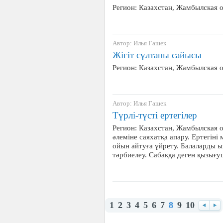
Регион: Казахстан, Жамбылская 
Автор: Илья Гашек
Жігіт сұлтаны сайысы
Регион: Казахстан, Жамбылская 
Автор: Илья Гашек
Түрлі-түсті ертегілер
Регион: Казахстан, Жамбылская о
әлеміне саяхатқа апару. Ертегіні 
ойын айтуға үйрету. Балаларды ы
тәрбиелеу. Сабаққа деген қызығу
1
2
3
4
5
6
7
8
9
10
Назад
Вп