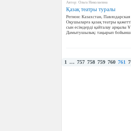
Автор: Ольга Николаевна
Қазақ театры туралы
Регион: Казахстан, Павлодарская 
Оқушыларға қазақ театры қажетт
сын есімдерді қайталау арқылы 
Дамытушылық: тақырып бойынша
1
…
757
758
759
760
761
7