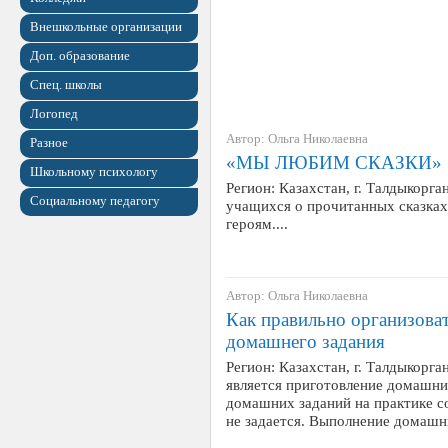
Внешкольные организации
Доп. образование
Спец. школы
Логопед
Автор: Ольга Николаевна
Разное
«МЫ ЛЮБИМ СКАЗКИ»
Школьному психологу
Регион: Казахстан, г. Талдыкорга
Социальному педагогу
учащихся о прочитанных сказках,
героям....
Автор: Ольга Николаевна
Как правильно организова
домашнего задания
Регион: Казахстан, г. Талдыкор
является приготовление домашни
домашних заданий на практике со
не задается. Вы­полнение домаш