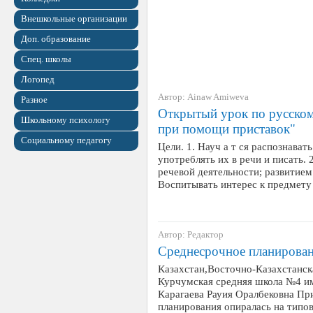
Внешкольные организации
Доп. образование
Спец. школы
Логопед
Автор: Ainaw Amiweva
Разное
Открытый урок по русском
Школьному психологу
при помощи приставок"
Социальному педагогу
Цели. 1. Науч а т ся распознават
употреблять их в речи и писать.
речевой деятельности; развитием
Воспитывать интерес к предмет
Автор: Редактор
Среднесрочное планирован
Казахстан,Восточно-Казахстанск
Курчумская средняя школа №4 им
Карагаева Рауия Оралбековна Пр
планирования опиралась на тип