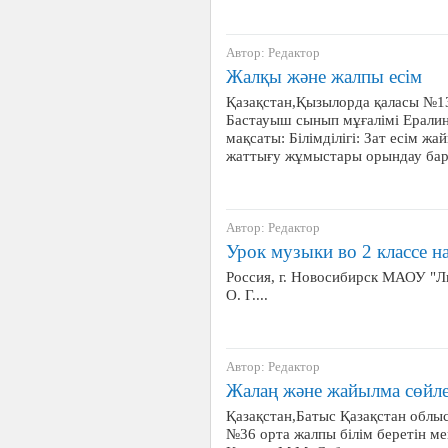
Автор: Редактор
Жалқы және жалпы есім
Қазақстан,Қызылорда қаласы №13
Бастауыш сынып мұғалімі Ерали
мақсаты: Білімділігі: Зат есім жай
жаттығу жұмыстары орындау ба
Автор: Редактор
Урок музыки во 2 классе н
Россия, г. Новосибирск МАОУ "
О. Г....
Автор: Редактор
Жалаң және жайылма сөйл
Қазақстан,Батыс Қазақстан облы
№36 орта жалпы білім беретін м