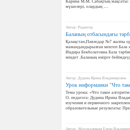
Карина М.М. Сабақтың мақсаты:
мүшелері, олардың …
Автор: Редактор
Баланың отбасындағы тәрб
Қазақстан,Павлодар №7 жалпы орт
мамандандырылған мектеп Бала 
Индира Бекболатовна Бала тәрбие
міндет .Баланың өмірге бейімдеу
Автор: Дудина Ирина Владимировна
Урок информаики "Что так
Тема урока: «Что такое алгорит
О. педагога: Дудина Ирина Влади
изучения и первичного закрепле
образовательные результаты: П
Автор: Абдулхаликова Елена Владими