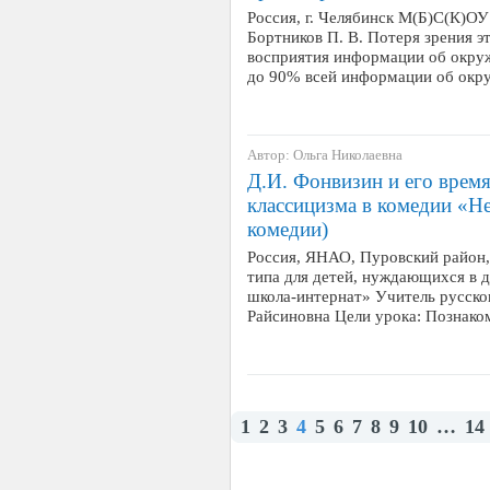
Россия, г. Челябинск М(Б)С(К)
Бортников П. В. Потеря зрения 
восприятия информации об окруж
до 90% всей информации об ок
Автор: Ольга Николаевна
Д.И. Фонвизин и его врем
классицизма в комедии «Не
комедии)
Россия, ЯНАО, Пуровский район,
типа для детей, нуждающихся в 
школа-интернат» Учитель русско
Райсиновна Цели урока: Познак
1
2
3
4
5
6
7
8
9
10
…
14