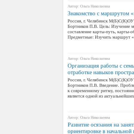
Автор: Ольга Николаевна
Знакомство с маршрутом «к
Россия, г. Челябинск М(Б)С(К)
Бортников П.В. Цель: Изучение м
составление карты-путь, карты-о
Предметные: Изучить маршрут «
Автор: Ольга Николаевна
Организация работы с семь
отработке навыков простр
Россия, г. Челябинск М(Б)С(К)
Бортников П.В. Введение. Пробл
к современному ритму, постоян
является одной из актуальнейших
Автор: Ольга Николаевна
Развитие осязания на заня
ориентировке в начальной 