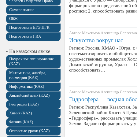
Человек.Общество.Право
формированию представлений об
Самопознание
росписи; 2. способствовать раз
ОБЖ
Подготовка к ЕГЭ,ПГК
Автор: Максимов Александр Сергееви
Подготовка к ГИА
Искусство вокруг нас
Регион: Россия, ХМАО - Югра, г. 
• На казахском языке
систематизировать и обобщить з
художественных промыслах Хохл
Поурочное планирование
(KAZ)
Дымковской игрушки, Урало — Си
способствовать…
Математика, алгебра,
геометрия (KAZ)
Информатика (KAZ)
Автор: Максимов Александр Сергееви
Английский язык (KAZ)
Гидросфера — водная обо
География (KAZ)
Регион: Республика Казахстан, З
Зеленовский район Класс: 5 Цель
Химия (KAZ)
«Гидросфера», рассказать учащи
Физика (KAZ)
Земли. Задачи: сформировать у 
Открытые уроки (KAZ)