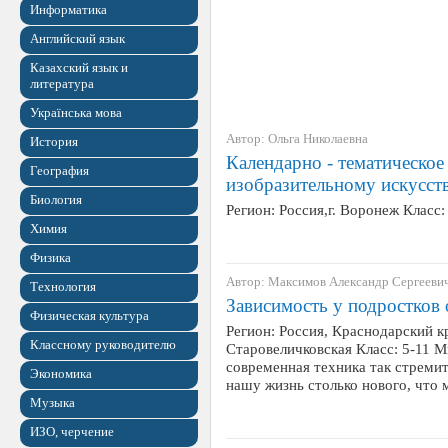
Информатика
Английский язык
Казахский язык и
литература
Українська мова
Автор: Ольга Николаевна
История
Календарно - тематическое
География
изобразительному искусств
Биология
Регион: Россия,г. Воронеж Класс
Химия
Физика
Автор: Максимов Александр Сергееви
Технология
Зависимость у подростков 
Физическая культура
Регион: Россия, Краснодарский к
Классному руководителю
Старовеличковская Класс: 5-11 М
современная техника так стремит
Экономика
нашу жизнь столько нового, что
Музыка
ИЗО, черчение