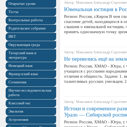
Автор: Максимов Александр Сергееви
Открытые уроки
Ювенальная юстиция в Рос
Тесты
Регион: Россия, г.Киров В чем г
Контрольные работы
спасение детей, находящихся в 
слышим о ювенальной юстиции, ч
Родительское собрание
принять однозначную точку зрен
ИКТ
Окружающая среда
Автор: Максимов Александр Сергееви
Татарский язык и
литература
Не перевелись ещё на земл
Немецкий язык
Регион: Россия, ХМАО - Югра, г.
учащихся с русскими народными
Французский язык
отличия и общность. Задачи: 1. 
талантливых русских умельцев; 
Сочинения
Научно-исследовательская
работа
Автор: Максимов Александр Сергееви
Классный час
Истоки и современное раз
Экология
Урало — Сибирской роспи
Астрономия
Регион: Россия, ХМАО - Югра, г.
учащихся с Урало — Сибирской р