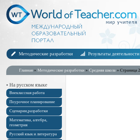
Методические разработки
Результаты деятельности
Главная
»
Методические разработки
»
Средняя школа
» Страница 
• На русском языке
Внеклассная работа
Поурочное планирование
Сценарии,разработки
Математика, алгебра,
геометрия
Русский язык и литература