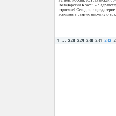
Регион: Россия, Астраханская об
Володарский Класс: 5-7 Здравств
взрослые! Сегодня, в преддверие
вспомнить старую школьную тр
1
…
228
229
230
231
232
2