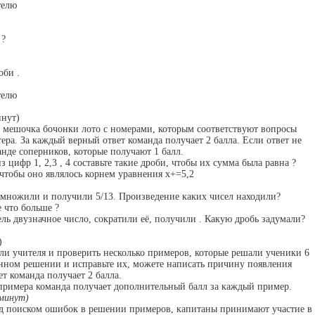
телю
 ?
оби .
телю
инут)
 мешочка бочонки лото с номерами, которым соответствуют вопросы
ера. За каждый верный ответ команда получает 2 балла. Если ответ не
анде соперников, которые получают 1 балл.
 цифр 1, 2,3 , 4 составьте такие дроби, чтобы их сумма была равна ?
 чтобы оно являлось корнем уравнения x+=5,2
емножили и получили 5/13. Произведение каких чисел находили?
 что больше ?
ель двузначное число, сократили её, получили . Какую дробь задумали?
)
ли учителя и проверить несколько примеров, которые решали ученики 6
нном решении и исправьте их, можете написать причину появления
т команда получает 2 балла.
римера команда получает дополнительный балл за каждый пример.
6минут)
над поиском ошибок в решении примеров, капитаны принимают участие в