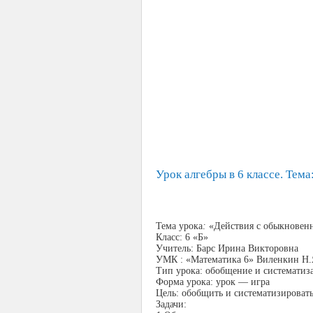
Урок алгебры в 6 классе. Те
Тема урока
:
«Действия с обыкновен
Класс: 6 «Б»
Учитель: Барс Ирина Викторовна
УМК : «Математика 6» Виленкин Н.Я
Тип урока: обобщение и систематиз
Форма урока: урок — игра
Цель: обобщить и систематизироват
Задачи: