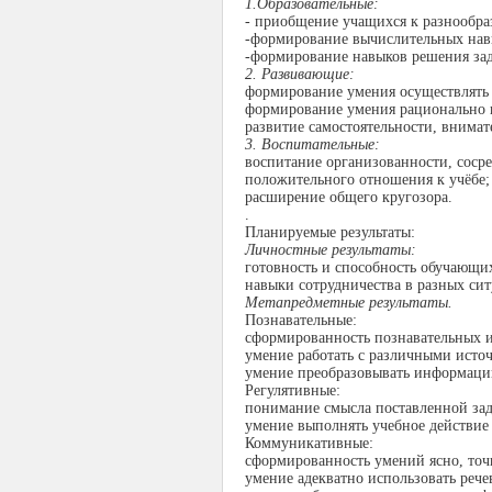
1.Образовательные:
- приобщение учащихся к разнообра
-формирование вычислительных нав
-формирование навыков решения зад
2. Развивающие:
формирование умения осуществлять 
формирование умения рационально п
развитие самостоятельности, внимат
3. Воспитательные:
воспитание организованности, соср
положительного отношения к учёбе;
расширение общего кругозора.
.
Планируемые результаты:
Личностные результаты:
готовность и способность обучающи
навыки сотрудничества в разных си
Метапредметные результаты.
Познавательные:
сформированность познавательных и
умение работать с различными ист
умение преобразовывать информаци
Регулятивные:
понимание смысла поставленной зад
умение выполнять учебное действие 
Коммуникативные:
сформированность умений ясно, точн
умение адекватно использовать рече