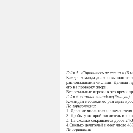
Гейм 5. «Торопитесь не спеша »
(6 
Каждая команда должна выполнить з
рациональными числами. Данный пр
его на проверку жюри.
Все остальные игроки в это время п
Гейм 6 «Темная лошадка»(6минут)
Командам необходимо разгадать кро
По горизонтали:
1. Деление числителя и знаменателя 
2. Дробь, у которой числитель и зн
3. На сколько сокращается дробь 24\
4.Сколько делителей имеет число 48
По вертикали: