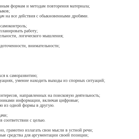
зным формам и методам повторения материала;
ыков;
ач на все действия с обыкновенными дробями.
самоконтроль;
ланировать работу;
ельности, логического мышления;
едоточенности, внимательности;
хся к саморазвитию;
туациях, умение находить выходы из спорных ситуаций;
нтересов, направленных на поисковую деятельность;
очниками информации, включая цифровые;
ю из одной формы в другую.
ачи;
в соответствии с целью.
о, грамотно излагать свои мысли в устной речи;
вые средства для аргументации своей позиции;