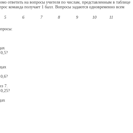
имо ответить на вопросы учителя по числам, представленным в таблице
прос команда получает 1 балл. Вопросы задаются одновременно всем
5
6
7
8
9
10
11
опросы:
цах
 0,5?
бцах
 0,6?
из 7.
 0,25?
цах