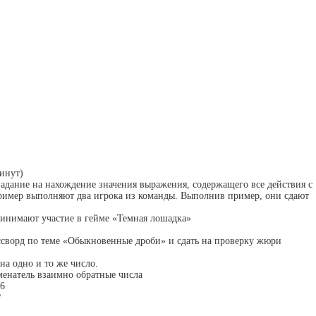
минут)
адание на нахождение значения выражения, содержащего все действия с
имер выполняют два игрока из команды. Выполнив пример, они сдают
ринимают участие в гейме «Темная лошадка»
ссворд по теме «Обыкновенные дроби» и сдать на проверку жюри
на одно и то же число.
аменатель взаимно обратные числа
36
?