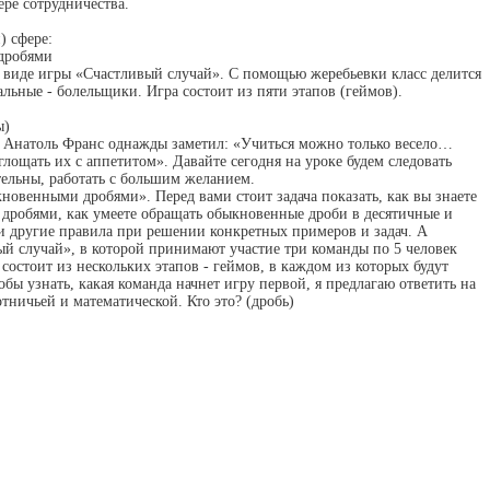
ере сотрудничества.
) сфере:
 дробями
в виде игры «Счастливый случай». С помощью жеребьевки класс делится
альные - болельщики. Игра состоит из пяти этапов (геймов).
ы)
 Анатоль Франс однажды заметил: «Учиться можно только весело…
глощать их с аппетитом». Давайте сегодня на уроке будем следовать
тельны, работать с большим желанием.
новенными дробями». Перед вами стоит задача показать, как вы знаете
дробями, как умеете обращать обыкновенные дроби в десятичные и
 и другие правила при решении конкретных примеров и задач. А
ый случай», в которой принимают участие три команды по 5 человек
состоит из нескольких этапов - геймов, в каждом из которых будут
бы узнать, какая команда начнет игру первой, я предлагаю ответить на
тничьей и математической. Кто это? (дробь)