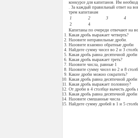
конкурсе для капитанов. Им необход
. За каждый правильный ответ на во
трем капитанам
1
2
3
4
2
4
Капитаны по очереди отвечают на в
Какая дробь выражает четверть?
Назовите неправильные дроби.
Назовите взаимно обратные дроби
Найдите сумму чисел во 2 и 3 столб
Какая дробь равна десятичной дроби
Какая дробь выражает треть?
Назовите числа, равные 1
Назовите сумму чисел во 2 и 8 стол
Какие дроби можно сократить?
Какая дробь равна десятичной дроби
Какая дробь выражает половину?
От дроби в 4 столбце вычесть дробь 
Какая дробь равна десятичной дроби
Назовите смешанные числа
Найдите сумму дробей в 1 и 5 столб