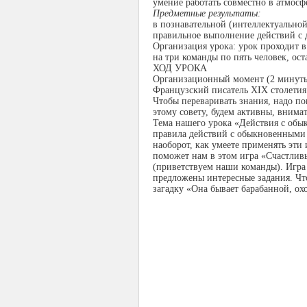
умение работать совместно в атмосф
Предметные результаты:
в познавательной (интеллектуальной
правильное выполнение действий с
Организация урока: урок проходит 
на три команды по пять человек, ост
ХОД УРОКА
Организационный момент (2 минут
Французский писатель XIX столетия
Чтобы переваривать знания, надо по
этому совету, будем активны, внима
Тема нашего урока «Действия с обык
правила действий с обыкновенными 
наоборот, как умеете применять эти
поможет нам в этом игра «Счастлив
(приветствуем наши команды). Игра 
предложены интересные задания. Что
загадку «Она бывает барабанной, охо