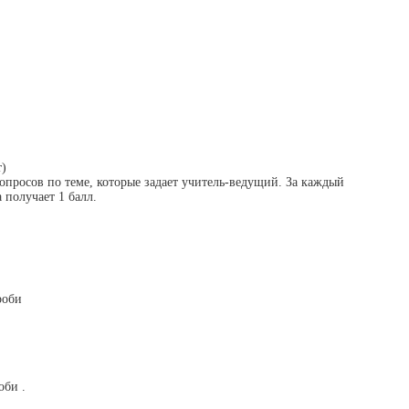
т)
опросов по теме, которые задает учитель-ведущий. За каждый
 получает 1 балл.
роби
оби .