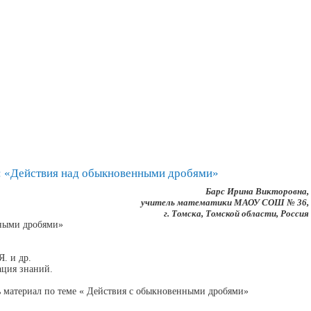
ма: «Действия над обыкновенными дробями»
Барс Ирина Викторовна,
учитель математики МАОУ СОШ № 36,
г. Томска, Томской области, Россия
ными дробями»
. и др.
ация знаний.
ь материал по теме « Действия с обыкновенными дробями»