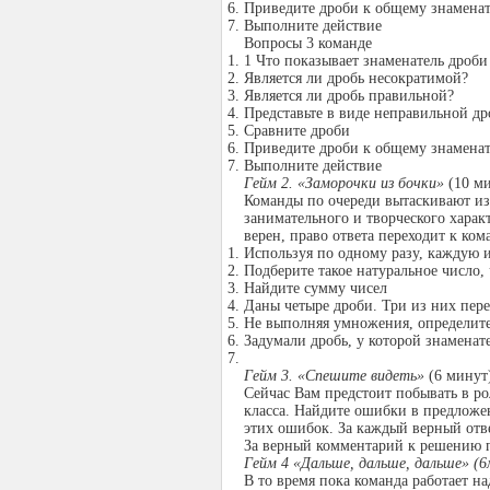
Приведите дроби к общему знамена
Выполните действие
Вопросы 3 команде
1 Что показывает знаменатель дроби
Является ли дробь несократимой?
Является ли дробь правильной?
Представьте в виде неправильной др
Сравните дроби
Приведите дроби к общему знамена
Выполните действие
Гейм 2. «Заморочки из бочки»
(10 м
Команды по очереди вытаскивают из
занимательного и творческого характ
верен, право ответа переходит к ком
Используя по одному разу, каждую из
Подберите такое натуральное число,
Найдите сумму чисел
Даны четыре дроби. Три из них пер
Не выполняя умножения, определите
Задумали дробь, у которой знаменат
Гейм 3. «Спешите видеть»
(6 минут
Сейчас Вам предстоит побывать в ро
класса. Найдите ошибки в предложе
этих ошибок. За каждый верный отве
За верный комментарий к решению п
Гейм 4 «Дальше, дальше, дальше» (
В то время пока команда работает 