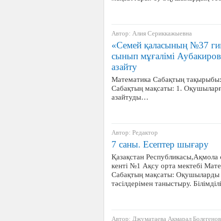
Автор: Алия Сериккажыевна
«Семей қаласының №37 г
сынып мұғалімі Аубакиров
азайту
Математика Сабақтың тақырыбы: 
Сабақтың мақсаты: 1. Оқушыларға 
азайтуды…
Автор: Редактор
7 саны. Есептер шығару
Қазақстан Республикасы,Ақмола 
кенті №1 Ақсу орта мектебі Мате
Сабақтың мақсаты: Оқушыларды 7
тәсілдерімен таныстыру. Білімді
Автор: Джуматаева Акмарал Болегено