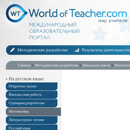
Методические разработки
Результаты деятельности
Главная
»
Методические разработки
»
Начальная школа
»
Математ
• На русском языке
Открытые уроки
Внеклассная работа
Сценарии,разработки
Математика
Литературное чтение
Русский язык