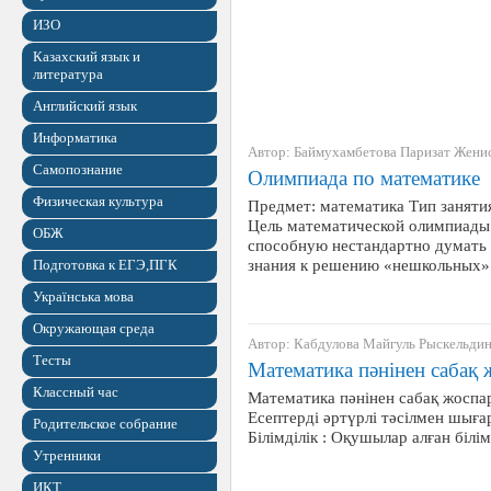
ИЗО
Казахский язык и
литература
Английский язык
Информатика
Автор: Баймухамбетова Паризат Жени
Самопознание
Олимпиада по математике
Физическая культура
Предмет: математика Тип занятия
Цель математической олимпиады:
ОБЖ
способную нестандартно думать 
знания к решению «нешкольных» 
Подготовка к ЕГЭ,ПГК
Українська мова
Окружающая среда
Автор: Кабдулова Майгуль Рыскельди
Тесты
Математика пәнінен сабақ
Классный час
Математика пәнінен сабақ жосп
Есептерді әртүрлі тәсілмен шығ
Родительское собрание
Білімділік : Оқушылар алған білі
Утренники
ИКТ