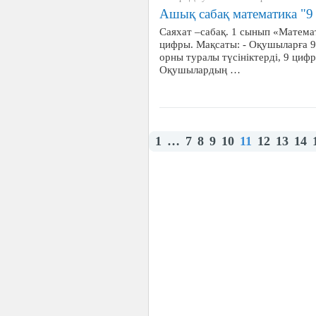
Ашық сабақ математика "9
Саяхат –сабақ. 1 сынып «Матема
цифры. Мақсаты: - Оқушыларға 
орны туралы түсініктерді, 9 циф
Оқушылардың …
1
…
7
8
9
10
11
12
13
14