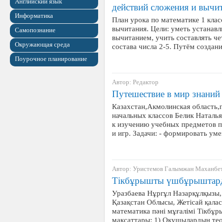
Английский язык
действий сложения и вычи
Информатика
План урока по математике 1 клас
вычитания. Цели: уметь устанав
Самопознание
вычитанием, учить составлять че
Окружающая среда
состава числа 2-5. Путём созда
Поурочное планирование
Автор: Редактор
Путешествие в мир знаний
Казахстан,Акмолинская область,
начальных классов Белик Наталья
к изучению учебных предметов п
и игр. Задачи: - формировать у
Автор: Уристемов Галымжан Маханбе
Тікбұрышты үшбұрыштар
Уразбаева Нұргұл Назарқұлқызы,
Қазақстан Облысы, Жетісай қала
математика пәні мұғалімі Тік
мақсаттары: 1) Оқушылардың те