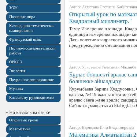
Автор: Ахметова Светлана Кабигеновн
ЗОЖ
Открытый урок по математ
Познание мира
Квадратный миллиметр."
Календарно-тематическое
Тема: Измерение площади. Квадр
планирование
единицей измерения площади- ми
Французский язык
Дать понятие квадратного милли
предупреждению смешивания поня
Научно-исследовательская
работа
ОРКСЭ
Автор: Уристемов Галымжан Маханбе
Экология
Бұрыс бөлшекті аралас сан
Поурочное планирование
бөлшекке айналдыру
Музыка
Курумбаева Зарипа Худдусовна, 
қаласы, №119 жалпы орта мектеб
Классному руководителю
аралас санға және аралас санда
Сабақтың мақсаты: а) Білімділік
• На казахском языке
Открытые уроки
Автор: Вдовкина Инга Владимировна
Математика
Математика Алматыкітап 20