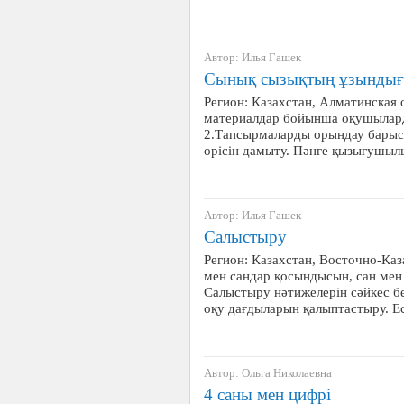
Автор: Илья Гашек
Сынық сызықтың ұзындығ
Регион: Казахстан, Алматинская 
материалдар бойынша оқушыларды
2.Тапсырмаларды орындау барыс
өрісін дамыту. Пәнге қызығушы
Автор: Илья Гашек
Салыстыру
Регион: Казахстан, Восточно-Каз
мен сандар қосындысын, сан мен
Салыстыру нәтижелерін сәйкес бе
оқу дағдыларын қалыптастыру. Е
Автор: Ольга Николаевна
4 саны мен цифрі