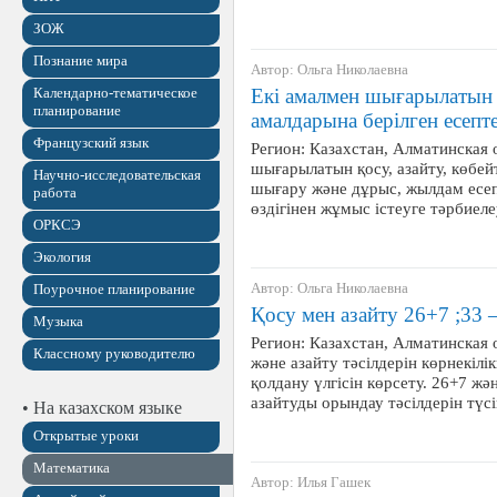
ЗОЖ
Познание мира
Автор: Ольга Николаевна
Календарно-тематическое
Екі амалмен шығарылатын қ
планирование
амалдарына берілген есепт
Французский язык
Регион: Казахстан, Алматинская 
шығарылатын қосу, азайту, көбей
Научно-исследовательская
шығару және дұрыс, жылдам есе
работа
өздігінен жұмыс істеуге тәрбиелеу
ОРКСЭ
Экология
Автор: Ольга Николаевна
Поурочное планирование
Қосу мен азайту 26+7 ;33 
Музыка
Регион: Казахстан, Алматинская 
Классному руководителю
және азайту тәсілдерін көрнекілік
қолдану үлгісін көрсету. 26+7 ж
азайтуды орындау тәсілдерін түс
• На казахском языке
Открытые уроки
Математика
Автор: Илья Гашек