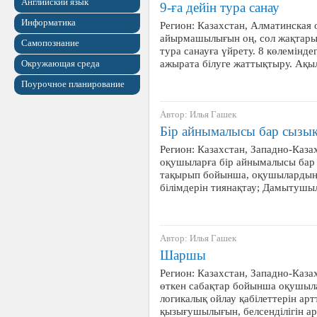
Английский язык
9-ға дейін тура санау
Информатика
Регион: Казахстан, Алматинская
айырмашылығын оң, сол жақтарын 
Самопознание
тура санауға үйрету. 8 көлемінд
ажырата білуге жаттықтыру. Ақ
Окружающая среда
Поурочное планирование
Автор: Илья Гашек
Бір айнымалысы бар сызық
Регион: Казахстан, Западно-Казах
оқушыларға бір айнымалысы бар 
тақырып бойынша, оқушылардың б
білімдерін тиянақтау; Дамытуш
Автор: Илья Гашек
Шаршы
Регион: Казахстан, Западно-Казах
өткен сабақтар бойынша оқушыл
логикалық ойлау қабілеттерін ар
қызығушылығын, белсенділігін а