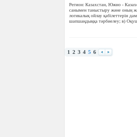
Регион: Казахстан, Южно - Казахс
санымен таныстыру және оның ж
логикалық ойлау қабілеттерін дам
шапшаңдыққа тәрбиелеу; в) Оқу
1
2
3
4
5
6
Назад
Вперед