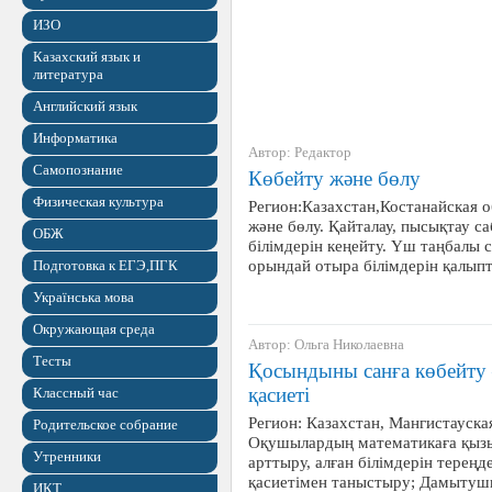
ИЗО
Казахский язык и
литература
Английский язык
Информатика
Автор: Редактор
Самопознание
Көбейту және бөлу
Физическая культура
Регион:Казахстан,Костанайская 
және бөлу. Қайталау, пысықтау 
ОБЖ
білімдерін кеңейту. Үш таңбалы 
орындай отыра білімдерін қалы
Подготовка к ЕГЭ,ПГК
Українська мова
Окружающая среда
Автор: Ольга Николаевна
Тесты
Қосындыны санға көбейту 
қасиеті
Классный час
Регион: Казахстан, Мангистауская
Родительское собрание
Оқушылардың математикаға қызы
Утренники
арттыру, алған білімдерін тереңд
қасиетімен таныстыру; Дамытушы
ИКТ