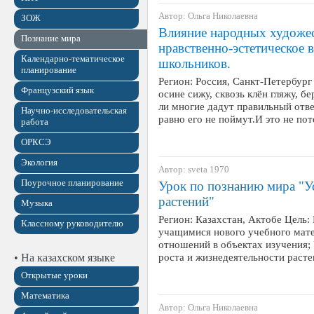
Автор: Ольга Николаевна
ЗОЖ
Влияние народных художе
Познание мира
нравственно-эстетическое
Календарно-тематическое
школьников.
планирование
Регион: Россия, Санкт-Петербург
Французский язык
осине сижу, сквозь клён гляжу, бе
ли многие дадут правильный ответ
Научно-исследовательская
равно его не поймут.И это не по
работа
ОРКСЭ
Экология
Автор: sveta 1970
Поурочное планирование
Урок по познанию мира "У
растений"
Музыка
Регион: Казахстан, Актобе Цель:
Классному руководителю
учащимися нового учебного мате
отношений в объектах изучения;
роста и жизнедеятельности раст
• На казахском языке
Открытые уроки
Математика
Автор: Ольга Николаевна