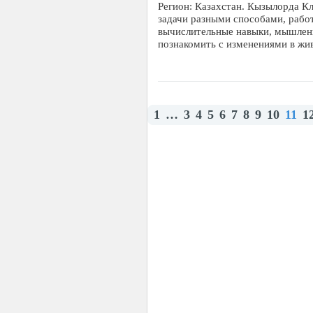
Регион: Казахстан. Кызылорда Кл
задачи разными способами, рабо
вычислительные навыки, мышлени
познакомить с изменениями в ж
1
…
3
4
5
6
7
8
9
10
11
1