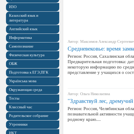
ИЗО
Казахский язык и
литература
Английский язык
Информатика
Автор: Максимов Александр Сергееви
Самопознание
Средневековье: время замк
Физическая культура
Регион: Россия, Сахалинская обл
Предварительная подготовка: да
ОБЖ
некоторую информацию по средн
представление у учащихся о сос
Подготовка к ЕГЭ,ПГК
Українська мова
Окружающая среда
Автор: Ольга Николаевна
Тесты
"Здравствуй лес, дремучий 
Классный час
Регион: Россия, Челябинская обла
познавательной активности учащ
Родительское собрание
родному краю....
Утренники
ИКТ