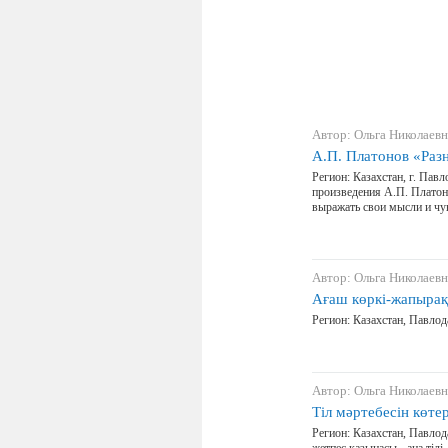
Автор: Ольга Николаевн
А.П. Платонов «Раз
Регион: Казахстан, г. Пав
произведения А.П. Платон
выражать свои мысли и чу
Автор: Ольга Николаевн
Ағаш көркі-жапырақ,
Регион: Казахстан, Павлод
Автор: Ольга Николаевн
Тіл мәртебесін көте
Регион: Казахстан, Павлод