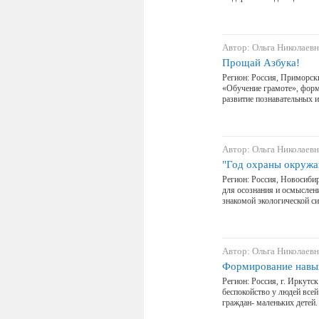
Автор: Ольга Николаевн
Прощай Азбука!
Регион: Россия, Приморски
«Обучение грамоте», форм
развитие познавательных 
Автор: Ольга Николаевн
"Год охраны окружа
Регион: Россия, Новосибир
для осознания и осмыслен
знакомой экологической с
Автор: Ольга Николаевн
Формирование навык
Регион: Россия, г. Иркутс
беспокойство у людей все
граждан- маленьких детей.