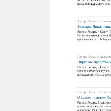
жетпес қазынасы - ана тілі.
қазақ тілін құрметтеу, он
Автор: Ольга Николаевн
Зоопарк. Дикие жив
Регион: Россия, г. Санкт-
Развитие артикуляционной
фонематических обобщений 
Автор: Ольга Николаевн
Цирковое представл
Регион: Россия, г. Санкт-
мягких согласных звуков.
посредством гласных втор
Автор: Ольга Николаевн
О самом главном: б
Регион: Россия, Владимирс
приветствуем вас на телеп
о здоровье. Ведь еще зна