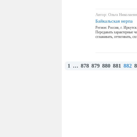
Автор: Ольга Николаевн
Байкальская нерпа
Регион: Россия, г. Иркутск
Передавать характерные ч
сглаживать, оттягивать, сп
1
…
878
879
880
881
882
8