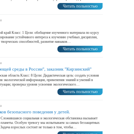
Читать польностью
а
й край Класс: 1 Цели: обобщение изученного материала по курсу
ирование устойчивого интереса к изучению учебных дисциплин,
и творческих способностей, развитие навыков…
Читать польностью
а
ющей среды в России", заказник "Кирзинский"
ская область Класс: 8 Цели: Дидактическая цель: создать условия
ия экологической информации, применения знаний и умений в
итуации; проверка уровня усвоения экологического…
Читать польностью
а
ов безопасного поведения у детей.
к Сложившаяся социальная и экологическая обстановка вызывает
й планеты. Особую тревогу мы испытываем за самых беззащитных
 Задача взрослых состоит не только в том, чтобы…