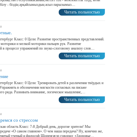
 Қазақстан Республикасының негізгі тілі - мемлекеттік тілді, яғни
ы білу - біздің әрқайсымыздың асыл парызымыз....
Читать польностью
а
отные.
Петербург Класс: 0 Цели: Развитие пространственных представлений.
 моторики и мелкой моторики пальцев рук. Развитие
в процессе упражнений по звуко-слоговому анализу слов....
Читать польностью
а
ение
Петербург Класс: 0 Цели: Тренировать детей в различении твёрдых и
 Упражнять в обозначении мягкости согласных на письме
ого ряда. Развивать внимание, логическое мышление,…
Читать польностью
а
оремся со стрессом
кая область Класс: 7-8 Добрый день, дорогие зрители! Мы
ередаче «О самом главном». О чем наша передача? Ну, конечно же,
менитый ученый и философ Шопенгауэр говорил: «Здоровье…