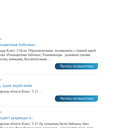
а
ноцветная бабочка»
лодар Класс: 3 Цели: Образовательная: познакомить с главной идеей
ова «Разноцветная бабочка»; Развивающая : развивать умения
вства, внимание; Воспитательная:…
Читать польностью
а
 адам көркі-киім
арская область Класс: 5-11 …
Читать польностью
а
рудегі ауқымды іс.
арская область Класс: 5-11 Әр халықтың басты байлығы, баға