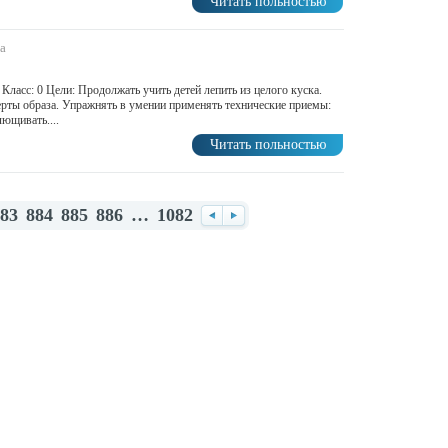
Читать польностью
а
 Класс: 0 Цели: Продолжать учить детей лепить из целого куска.
ерты образа. Упражнять в умении применять технические приемы:
лющивать....
Читать польностью
83
884
885
886
…
1082
Назад
Вперед