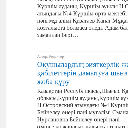
Күршім ауданы, Күршім ауылы Н.
атындағы №4 Күршім орта мектебі 
пәні мұғалімі Қизатаев Қанат Мұқ
қозғалыста болмаса өледі. Адам ба
заманнан бері…
Автор: Редактор
Оқушылардың зияткерлік ж
қабілеттерін дамытуға шы
жоба құру
Қазақстан Республикасы,Шығыс Қа
облысы,Күршім ауданы,Күршім а
Н.Островский атындағы №4 Күршім
Бейнелеу өнері пәні мұғалімі Сма
Нурлановна Бейнелеу өнері пәні 
өмірге көзқарасын қалыптастырат