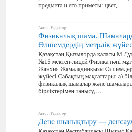
предмета и его приметы: цвет,…
Автор: Редактор
Физикалық шама. Шамалард
Өлшемдердің метрлік жүйес
Қазақстан,Қызылорда қаласы М.Дү
№15 мектеп-лицей Физика пәні мұғ
Жанхия Жамаладинқызы Өлшемдерд
жүйесі Сабақтың мақсаттары: а) біл
физикалық шамалар және шамалар
бірліктерімен танысу,…
Автор: Редактор
Дене шынықтыру — денсаул
Қазақстан Республикасы,Шығыс Қа