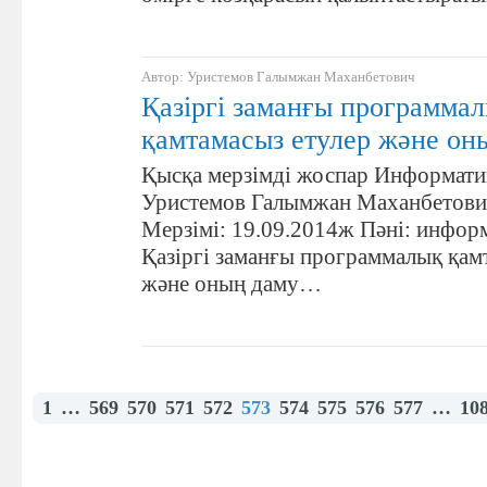
Автор: Уристемов Галымжан Маханбетович
Қазіргі заманғы программа
қамтамасыз етулер және оны
Қысқа мерзімді жоспар Информатик
Уристемов Галымжан Маханбетови
Мерзімі: 19.09.2014ж Пәні: инфор
Қазіргі заманғы программалық қам
және оның даму…
1
…
569
570
571
572
573
574
575
576
577
…
10