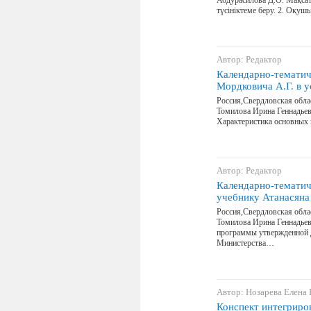
Абдурасилова Д.О. Мақса
түсініктеме беру. 2. Оқу
Автор: Редактор
Календарно-тематиче
Мордковича А.Г. в 
Россия,Свердловская обл
Томилова Ирина Геннадьев
Характеристика основных 
Автор: Редактор
Календарно-тематич
учебнику Атанасяна
Россия,Свердловская обл
Томилова Ирина Геннадьев
программы утвержденной 
Министерства…
Автор: Нозарева Елена
Конспект интегриро