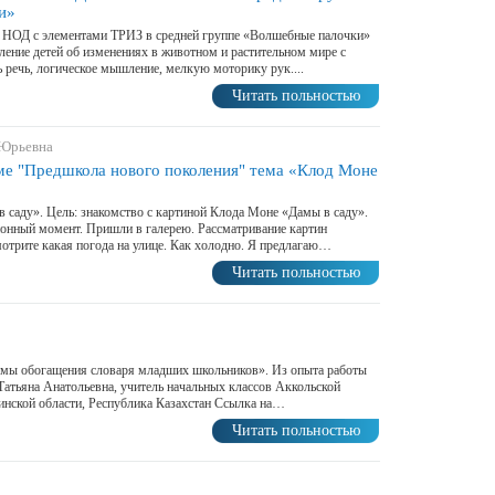
и»
й НОД с элементами ТРИЗ в средней группе «Волшебные палочки»
ление детей об изменениях в животном и растительном мире с
 речь, логическое мышление, мелкую моторику рук....
Читать польностью
 Юрьевна
ме "Предшкола нового поколения" тема «Клод Моне
 саду». Цель: знакомство с картиной Клода Моне «Дамы в саду».
ионный момент. Пришли в галерею. Рассматривание картин
мотрите какая погода на улице. Как холодно. Я предлагаю…
Читать польностью
емы обогащения словаря младших школьников». Из опыта работы
Татьяна Анатольевна, учитель начальных классов Аккольской
нской области, Республика Казахстан Ссылка на…
Читать польностью