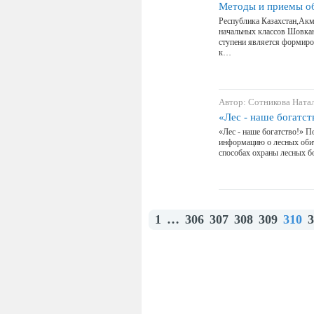
Методы и приемы о
Республика Казахстан,Акм
начальных классов Шовкан
ступени является формиро
к…
Автор: Сотникова Ната
«Лес - наше богатст
«Лес - наше богатство!» П
информацию о лесных обита
способах охраны лесных бо
1
…
306
307
308
309
310
3