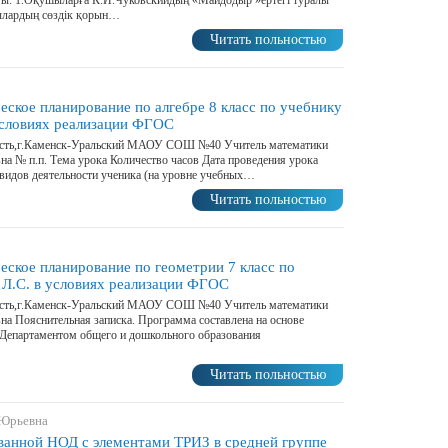
ты: 1.Оқушыларға К.И.Чуковскийдың «Майдодыр »ертегі туралы
шылардың сөздік қорын…
Читать польностью
ское планирование по алгебре 8 класс по учебнику
условиях реализации ФГОС
асть,г.Каменск-Уральский МАОУ СОШ №40 Учитель математики
на № п.п. Тема урока Количество часов Дата проведения урока
видов деятельности ученика (на уровне учебных…
Читать польностью
еское планирование по геометрии 7 класс по
 Л.С. в условиях реализации ФГОС
асть,г.Каменск-Уральский МАОУ СОШ №40 Учитель математики
на Пояснительная записка. Программа составлена на основе
Департаментом общего и дошкольного образования
Читать польностью
 Юрьевна
ванной НОД с элементами ТРИЗ в средней группе