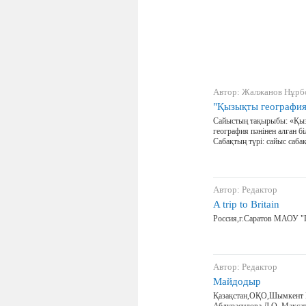
Автор: Жалжанов Нұрб
"Қызықты география
Сайыстың тақырыбы: «Қы
география пәнінен алған 
Сабақтың түрі: сайыс саба
Автор: Редактор
A trip to Britain
Россия,г.Саратов МАОУ "
Автор: Редактор
Майдодыр
Қазақстан,ОҚО,Шымкент 