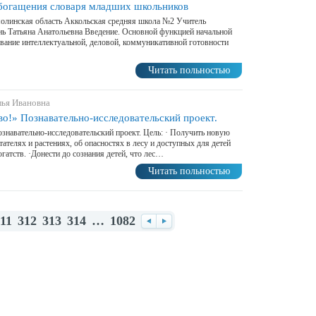
богащения словаря младших школьников
олинская область Аккольская средняя школа №2 Учитель
ь Татьяна Анатольевна Введение. Основной функцией начальной
вание интеллектуальной, деловой, коммуникативной готовности
Читать польностью
лья Ивановна
во!» Познавательно-исследовательский проект.
ознавательно-исследовательский проект. Цель: · Получить новую
телях и растениях, об опасностях в лесу и доступных для детей
гатств. ·Донести до сознания детей, что лес…
Читать польностью
11
312
313
314
…
1082
Назад
Вперед