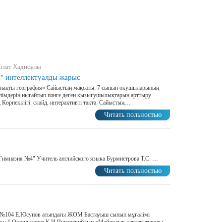
олат Хадисұлы
" интеллектуалды жарыс
зықты география» Сайыстың мақсаты: 7 сынып оқушыларының
білімдерін нығайтып пәнге деген қызығушылықтарын арттыру
қ Көрнекілігі: слайд, интерактивті тақта. Сайыстың…
Читать польностью
Гимназия №4" Учитель английского языка Бурмистрова Т.С. …
Читать польностью
№104 Е.Юсупов атындағы ЖОМ Бастауыш сынып мұғалімі