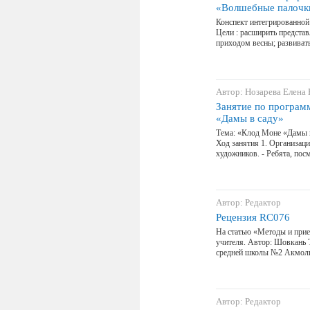
«Волшебные палочк
Конспект интегрированно
Цели : расширить представ
приходом весны; развивать
Автор: Нозарева Елена
Занятие по програм
«Дамы в саду»
Тема: «Клод Моне «Дамы в
Ход занятия 1. Организац
художников. - Ребята, пос
Автор: Редактор
Рецензия RC076
На статью «Методы и при
учителя. Автор: Шовкань 
средней школы №2 Акмоли
Автор: Редактор