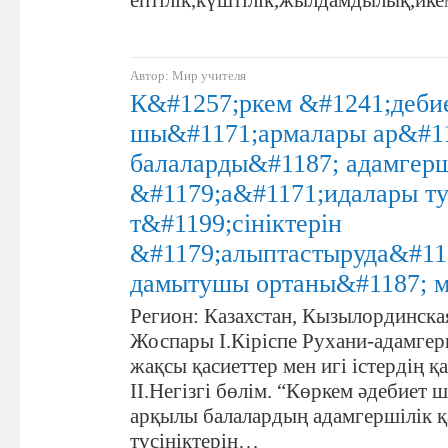
ептілік,күштілік,жылдамдылық,ик
Автор: Мир учителя
К&#1257;ркем &#1241;деби
шы&#1171;армалары ар&#1
балаларды&#1187; адамгерш
&#1179;а&#1171;идалары т
т&#1199;сініктерін
&#1179;алыптастыруда&#11
дамытушы ортаны&#1187; 
Регион: Казахстан, Кызылординска
Жоспары I.Кіріспе Рухани-адамгер
жақсы қасиеттер мен игі істердің қ
II.Негізгі бөлім. “Көркем әдебиет
арқылы балалардың адамгершілік 
түсініктерін…