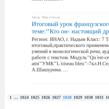
Автор: Мир учителя
Итоговый урок французског
теме:’’Кто он- настоящий др
Регион: ЯНАО, г. Надым Класс: 7 Т
итоговый,практического применени
умений в монологической речи, ауд
работе с текстом. Модуль’’Qu ̓est-ce 
ami’’УМК’’L ̓oiseau bleu’’-7кл.Н.С
А.Шашурина. …
1
…
1024
1025
1026
1027
1028
1029
1030
1031
1