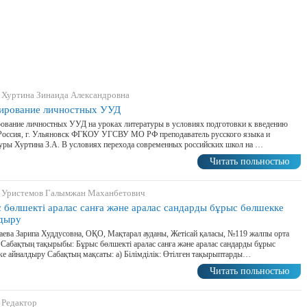
 Хуртина Зинаида Александровна
рование личностных УУД
вание личностных УУД на уроках литературы в условиях подготовки к введению
оссия, г. Ульяновск ФГКОУ УГСВУ МО РФ преподаватель русского языка и
уры Хуртина З.А. В условиях перехода современных российских школ на …
Читать польностью
 Уристемов Галымжан Маханбетович
 бөлшекті аралас санға және аралас сандарды бұрыс бөлшекке
дыру
ева Зарипа Худдусовна, ОҚО, Мақтарал ауданы, Жетісай қаласы, №119 жалпы орта
 Сабақтың тақырыбы: Бұрыс бөлшекті аралас санға және аралас сандарды бұрыс
е айналдыру Сабақтың мақсаты: а) Білімділік: Өтілген тақырыптарды…
Читать польностью
 Редактор