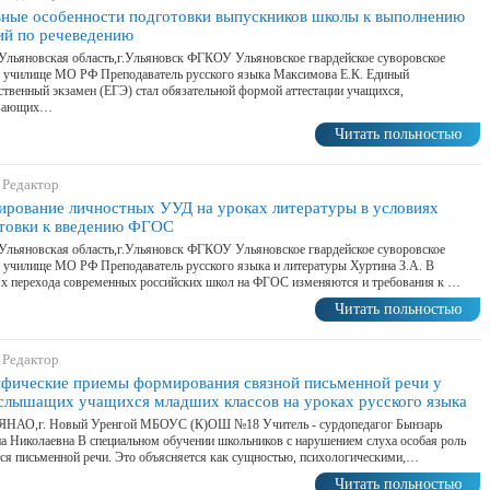
ные особенности подготовки выпускников школы к выполнению
ий по речеведению
Ульяновская область,г.Ульяновск ФГКОУ Ульяновское гвардейское суворовское
е училище МО РФ Преподаватель русского языка Максимова Е.К. Единый
ственный экзамен (ЕГЭ) стал обязательной формой аттестации учащихся,
ивающих…
Читать польностью
 Редактор
рование личностных УУД на уроках литературы в условиях
товки к введению ФГОС
Ульяновская область,г.Ульяновск ФГКОУ Ульяновское гвардейское суворовское
 училище МО РФ Преподаватель русского языка и литературы Хуртина З.А. В
х перехода современных российских школ на ФГОС изменяются и требования к …
Читать польностью
 Редактор
фические приемы формирования связной письменной речи у
слышащих учащихся младших классов на уроках русского языка
,ЯНАО,г. Новый Уренгой МБОУС (К)ОШ №18 Учитель - сурдопедагог Бынзарь
а Николаевна В специальном обучении школьников с нарушением слуха особая роль
ся письменной речи. Это объясняется как сущностью, психологическими,…
Читать польностью