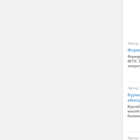
Автор:
Форми
Формиро
ФГОС Р
литерат
Автор:
Бұрыс
айнал
Курумба
мектебі
бөлшекк
Автор: