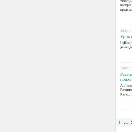
«Костро
восприн
предста
Автор:
Урок 
І ұйымд
дайында
Автор:
Разви
подхо
А.Т. Бе
Развити
Казахст
1
…