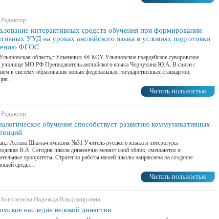
 Редактор
ьзование интерактивных средств обучения при формировании
ятивных УУД на уроках английского языка в условиях подготовки
дению ФГОС
Ульяновская область,г.Ульяновск ФГКОУ Ульяновское гвардейское суворовское
 училище МО РФ Преподаватель английского языка Чернухина Ю.А. В связи с
ием в систему образования новых федеральных государственных стандартов,
ация…
Читать польностью
 Редактор
иалогическое обучение способствует развитию коммуникативных
тенций
ан,г.Астана Школа-гимназия №31 Учитель русского языка и литературы
одская В.А. Сегодня школа динамично меняет свой облик, смещаются и
ательные приоритеты. Стратегия работы нашей школы направлена на создание
ающей среды…
Читать польностью
 Боголепова Надежда Владимировна
омское наследие великой династии