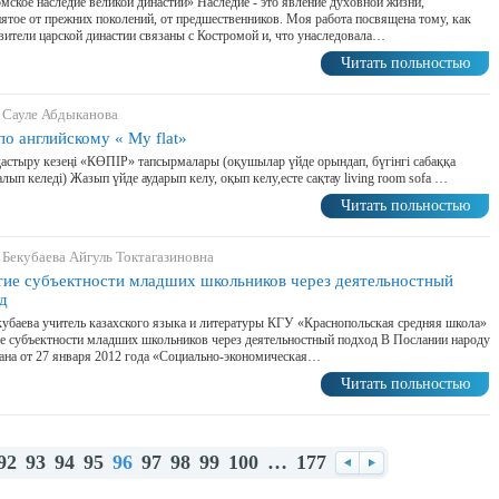
мское наследие великой династии» Наследие - это явление духовной жизни,
ятое от прежних поколений, от предшественников. Моя работа посвящена тому, как
вители царской династии связаны с Костромой и, что унаследовала…
Читать польностью
 Сауле Абдыканова
по английскому « My flat»
астыру кезеңі «КӨПІР» тапсырмалары (оқушылар үйде орындап, бүгінгі сабаққа
лып келеді) Жазып үйде аударып келу, оқып келу,есте сақтау living room sofa …
Читать польностью
 Бекубаева Айгуль Токтагазиновна
тие субъектности младших школьников через деятельностный
д
кубаева учитель казахского языка и литературы КГУ «Краснопольская средняя школа»
е субъектности младших школьников через деятельностный подход В Послании народу
ана от 27 января 2012 года «Социально-экономическая…
Читать польностью
92
93
94
95
96
97
98
99
100
…
177
Назад
Вперед