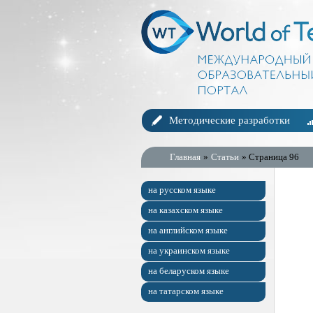
Методические разработки
Главная
»
Статьи
» Страница 96
на русском языке
на казахском языке
на английском языке
на украинском языке
на беларуском языке
на татарском языке