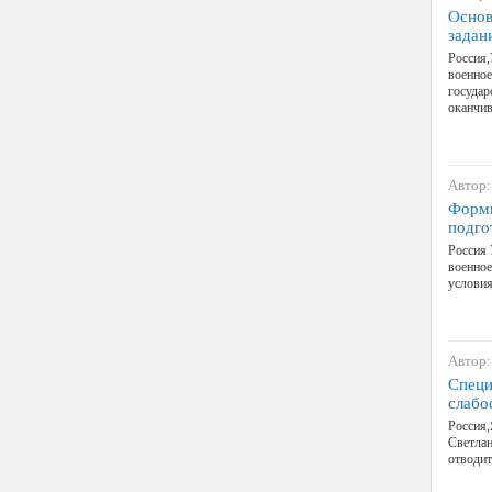
Основ
задан
Россия,
военно
государ
оканч
Автор:
Форми
подго
Россия 
военное
условия
Автор:
Специ
слабо
Россия
Светлан
отводит