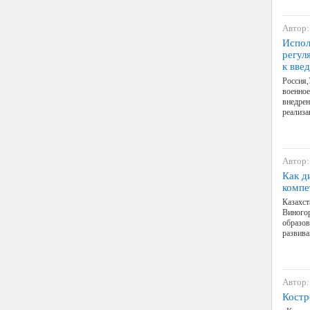
Автор:
Испол
регул
к вве
Россия,
военное
внедрен
реализ
Автор:
Как д
компе
Казахст
Виногор
образов
развив
Автор:
Костр