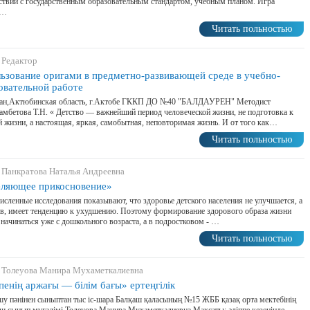
ствии с государственным образовательным стандартом, учебным планом. Игра
о…
Читать польностью
 Редактор
ьзование оригами в предметно-развивающей среде в учебно-
овательной работе
тан,Актюбинская область, г.Актобе ГККП ДО №40 "БАЛДАУРЕН" Методист
мбетова Т.Н. « Детство — важнейший период человеческой жизни, не подготовка к
 жизни, а настоящая, яркая, самобытная, неповторимая жизнь. И от того как…
Читать польностью
 Панкратова Наталья Андреевна
ляющее прикосновение»
сленные исследования показывают, что здоровье детского населения не улучшается, а
в, имеет тенденцию к ухудшению. Поэтому формирование здорового образа жизни
начинаться уже с дошкольного возраста, а в подростковом - …
Читать польностью
 Толеуова Манира Мухаметкалиевна
пенің аржағы — білім бағы» ертеңгілік
шу пәнінен сыныптан тыс іс-шара Балқаш қаласының №15 ЖББ қазақ орта мектебінің