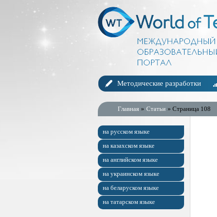
Методические разработки
Главная
»
Статьи
» Страница 108
на русском языке
на казахском языке
на английском языке
на украинском языке
на беларуском языке
на татарском языке