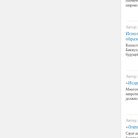
соответ
широк
Автор:
Испол
образ
Казахс
Бикмуха
будущей
Автор:
«Исце
Многочи
напроти
должно 
Автор:
«Әліп
Сауат а