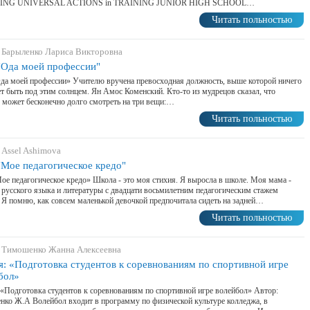
ING UNIVERSAL ACTIONS in TRAINING JUNIOR HIGH SCHOOL…
Читать польностью
 Барыленко Лариса Викторовна
"Ода моей профессии"
да моей профессии» Учителю вручена превосходная должность, выше которой ничего
т быть под этим солнцем. Ян Амос Коменский. Кто-то из мудрецов сказал, что
 может бесконечно долго смотреть на три вещи:…
Читать польностью
 Assel Ashimova
"Мое педагогическое кредо"
ое педагогическое кредо» Школа - это моя стихия. Я выросла в школе. Моя мама -
 русского языка и литературы с двадцати восьмилетним педагогическим стажем
 Я помню, как совсем маленькой девочкой предпочитала сидеть на задней…
Читать польностью
 Тимошенко Жанна Алексеевна
я: «Подготовка студентов к соревнованиям по спортивной игре
бол»
 «Подготовка студентов к соревнованиям по спортивной игре волейбол» Автор:
ко Ж.А Волейбол входит в программу по физической культуре колледжа, в