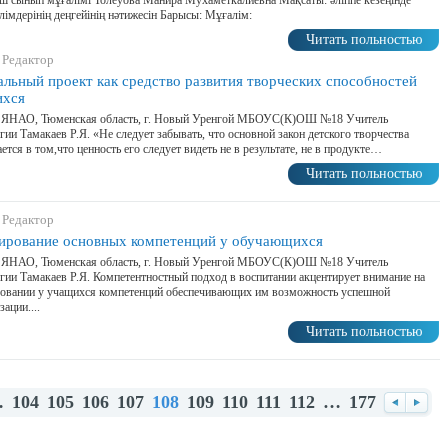
ш сынып мұғалімі Толеуова Манира Мухаметкалиевна Мақсаты: әліппе кезеңінде
ілімдерінің деңгейінің нәтижесін Барысы: Мұғалім:
Читать польностью
 Редактор
альный проект как средство развития творческих способностей
ихся
, ЯНАО, Тюменская область, г. Новый Уренгой МБОУС(К)ОШ №18 Учитель
гии Тамакаев Р.Я. «Не следует забывать, что основной закон детского творчества
ется в том,что ценность его следует видеть не в результате, не в продукте…
Читать польностью
 Редактор
рование основных компетенций у обучающихся
, ЯНАО, Тюменская область, г. Новый Уренгой МБОУС(К)ОШ №18 Учитель
гии Тамакаев Р.Я. Компетентностный подход в воспитании акцентирует внимание на
овании у учащихся компетенций обеспечивающих им возможность успешной
ации....
Читать польностью
…
104
105
106
107
108
109
110
111
112
…
177
Назад
Впер