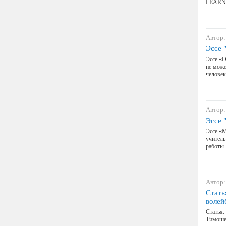
LEARN
Автор:
Эссе 
Эссе «О
не може
человек
Автор:
Эссе 
Эссе «М
учитель
работы.
Автор:
Стать
волей
Статья:
Тимошен