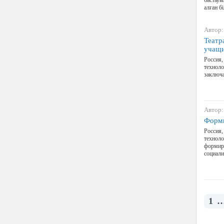
бастауы
алған б
Автор:
Театр
учащ
Россия
техноло
заключа
Автор:
Форми
Россия
техноло
формир
социализ
1