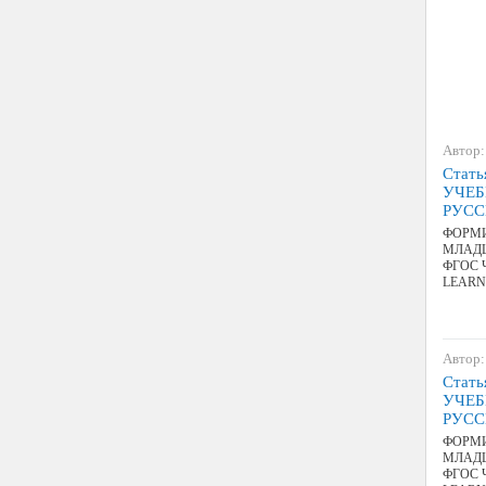
Автор:
Стат
УЧЕБ
РУСС
ФОРМИ
МЛАДШ
ФГОС Ч
LEARN
Автор:
Стат
УЧЕБ
РУСС
ФОРМИ
МЛАДШ
ФГОС Ч