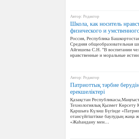
Автор: Редактор
Школа, как носитель нравс
физического и умственного
Россия, Республика Башкортоста
Средняя общеобразовательная шк
Айгишева С.Н. "В воспитании че
нравственные и моральные исти
Автор: Редактор
Патриоттық тәрбие беруді
ерекшеліктері
Қазақстан Республикасы,Маңғыст
Технологиялық Қызмет Көрсету К
Қаршыға Күләш Бүгінде «Патрио
отансүйгіштікке баулудың жаңа 
«Жаһандану мен…