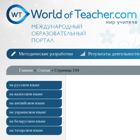
Методические разработки
Результаты деятельности
Главная
»
Статьи
» Страница 104
на русском языке
на казахском языке
на английском языке
на украинском языке
на беларуском языке
на татарском языке