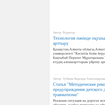
Автор: Редактор
Технология пәнінде оқу
арттыру
Қазақстан,Алматы облысы,Алмат
университеті "Кәсіптік білім беру
Бақтыбай Перизат Мұратқызына Т
етудің алғышарттарын үйрену а
Автор: Зубкова Надежда Александров
Статья "Методические рек
предупреждения детского 
травматизма"
Реальная ситуация на дорогах вс
обратить особое внимание на об