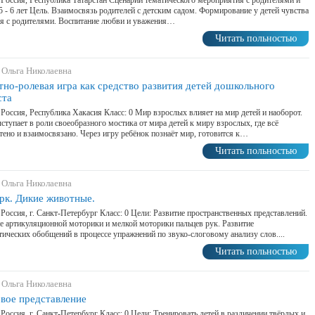
 Россия, Республика Татарстан Сценарий тематического мероприятия с родителями и
5 - 6 лет Цель. Взаимосвязь родителей с детским садом. Формирование у детей чувства
я с родителями. Воспитание любви и уважения…
Читать польностью
 Ольга Николаевна
но-ролевая игра как средство развития детей дошкольного
ста
 Россия, Республика Хакасия Класс: 0 Мир взрослых влияет на мир детей и наоборот.
ступает в роли своеобразного мостика от мира детей к миру взрослых, где всё
тено и взаимосвязано. Через игру ребёнок познаёт мир, готовится к…
Читать польностью
 Ольга Николаевна
рк. Дикие животные.
 Россия, г. Санкт-Петербург Класс: 0 Цели: Развитие пространственных представлений.
е артикуляционной моторики и мелкой моторики пальцев рук. Развитие
ических обобщений в процессе упражнений по звуко-слоговому анализу слов....
Читать польностью
 Ольга Николаевна
вое представление
 Россия, г. Санкт-Петербург Класс: 0 Цели: Тренировать детей в различении твёрдых и