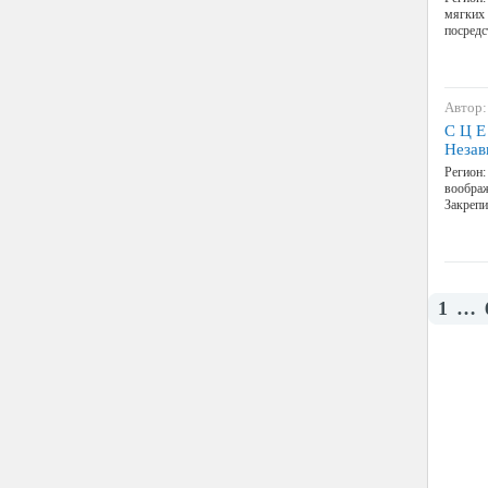
мягких 
посредс
Автор:
С Ц Е
Незав
Регион:
воображ
Закрепи
1
…