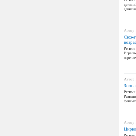
Регион:
детьми 
единени
Автор:
Сюжет
возра
Регилн:
Игра вы
перепле
Автор:
Зоопа
Регион:
Развити
фонемат
Автор:
Цирко
Регион: