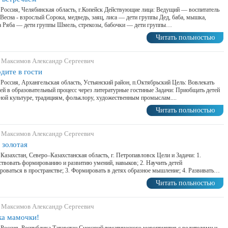
 Россия, Челябинская область, г.Копейск Действующие лица: Ведущий — воспитатель
Весна - взрослый Сорока, медведь, заяц, лиса — дети группы Дед, баба, мышка,
а Ряба — дети группы Шмель, стрекозы, бабочки — дети группы…
Читать польностью
 Максимов Александр Сергеевич
дите в гости
 Россия, Архангельская область, Устьянский район, п.Октябрьский Цель: Вовлекать
ей в образовательный процесс через литературные гостиные Задачи: Приобщать детей
ной культуре, традициям, фольклору, художественным промыслам....
Читать польностью
 Максимов Александр Сергеевич
 золотая
 Казахстан, Северо–Казахстанская область, г. Петропавловск Цели и Задачи: 1.
твовать формированию и развитию умений, навыков; 2. Научить детей
роваться в пространстве; 3. Формировать в детях образное мышление; 4. Развивать…
Читать польностью
 Максимов Александр Сергеевич
ка мамочки!