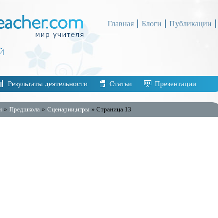
Главная
Блоги
Публикации
Результаты деятельности
Статьи
Презентации
и
»
Предшкола
»
Сценарии,игры
» Страница 13