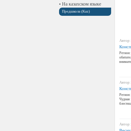
• На казахском языке
Предшкола (Kaz)
Автор:
Консп
Регион:
обитате
внимате
Автор:
Консп
Регион:
Чудная 
блестящ
Автор:
Весну