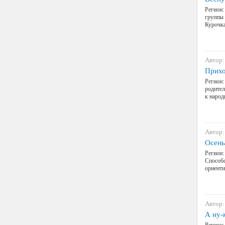
Регион:
группы 
Курочк
Автор:
Прихо
Регион:
родител
к народ
Автор:
Осень
Регион:
Способс
ориенти
Автор:
А ну-