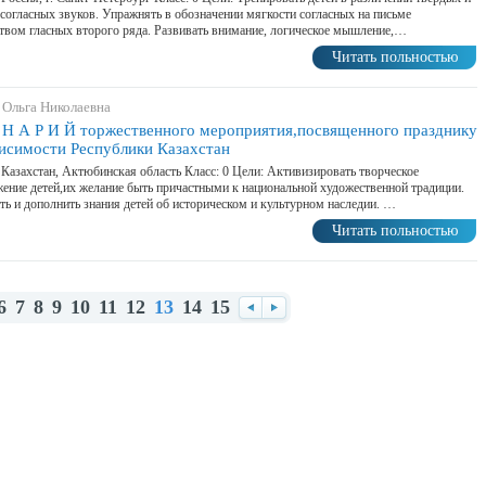
согласных звуков. Упражнять в обозначении мягкости согласных на письме
твом гласных второго ряда. Развивать внимание, логическое мышление,…
Читать польностью
 Ольга Николаевна
 Н А Р И Й торжественного мероприятия,посвященного празднику
исимости Республики Казахстан
 Казахстан, Актюбинская область Класс: 0 Цели: Активизировать творческое
ение детей,их желание быть причастными к национальной художественной традиции.
ть и дополнить знания детей об историческом и культурном наследии. …
Читать польностью
6
7
8
9
10
11
12
13
14
15
Назад
Вперед