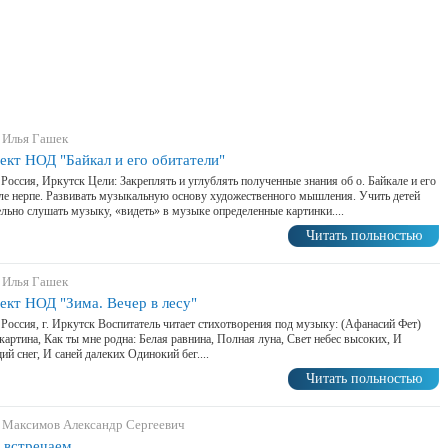
 Илья Гашек
ект НОД "Байкал и его обитатели"
 Россия, Иркутск Цели: Закреплять и углублять полученные знания об о. Байкале и его
ле нерпе. Развивать музыкальную основу художественного мышления. Учить детей
льно слушать музыку, «видеть» в музыке определенные картинки....
Читать польностью
 Илья Гашек
ект НОД "Зима. Вечер в лесу"
 Россия, г. Иркутск Воспитатель читает стихотворения под музыку: (Афанасий Фет)
картина, Как ты мне родна: Белая равнина, Полная луна, Свет небес высоких, И
ий снег, И саней далеких Одинокий бег....
Читать польностью
 Максимов Александр Сергеевич
 встречаем