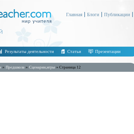
Главная
Блоги
Публикации
Результаты деятельности
Статьи
Презентации
и
»
Предшкола
»
Сценарии,игры
» Страница 12