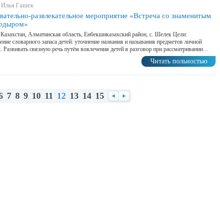
 Илья Гашек
вательно-развлекательное мероприятие «Встреча со знаменитым
одыром»
 Казахстан, Алматинская область, Енбекшиказахский район, с. Шелек Цели:
ние словарного запаса детей: уточнение названия и называния предметов личной
. Развивать связную речь путём вовлечения детей в разговор при рассматривании…
Читать польностью
6
7
8
9
10
11
12
13
14
15
Назад
Вперед