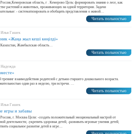
 Россия,Кемеровская область, г . Кемерово Цель: формировать знания о лесе, как
тве растений и животных, проживающих на одной территории. Задачи
ательные: - систематизировать и обобщить представления о живой…
Читать польностью
 Илья Гашек
ник «Жаңа жыл кешi көңілді»
 Казахстан, Жамбылская область…
Читать польностью
 Надежда
месте»
 тренинг взаимодействия родителей с детьми старшего дошкольного возраста.
ительностью один раз в неделю, три встречи. …
Читать польностью
 Илья Гашек
е игры и забавы
 Россия, г. Москва Цели: -создать положительный эмоциональный настрой от
ной деятельности; -укрепить здоровья детей; -развивать игровые умения детей;
твить социальное развитие детей в игре....
Читать польностью