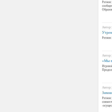
Регион:
сообщес
Образов
Автор:
Утрен
Регион:
Автор:
«Мы в
Игровой
Продолж
Автор:
Зимни
Регион:
совмест
-осущес