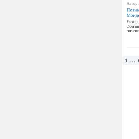
Автор:
Позна
Мойд
Регион:
Обогаще
гигиены
1
…