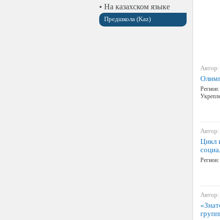
• На казахском языке
Предшкола (Kaz)
Автор:
Олимп
Регион:
Укрепле
Автор:
Цикл 
социа
Регион:
Автор:
«Знат
групп