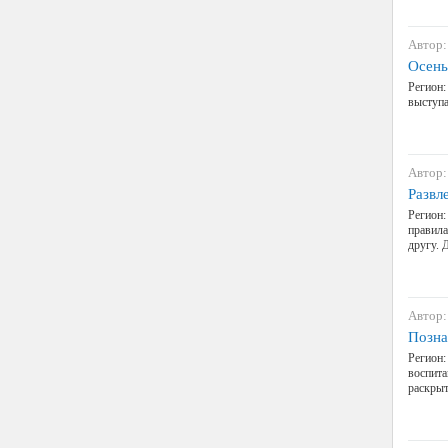
Автор:
Осень
Регион:
выступа
Автор:
Развл
Регион:
правила
другу. 
Автор:
Позна
Регион:
воспита
раскрыт