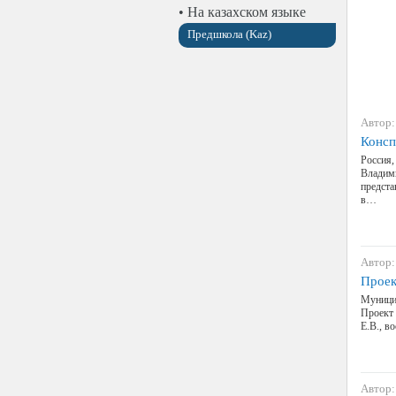
• На казахском языке
Предшкола (Kaz)
Автор:
Консп
Россия,
Владими
предста
в…
Автор:
Проек
Муницип
Проект 
Е.В., 
Автор: