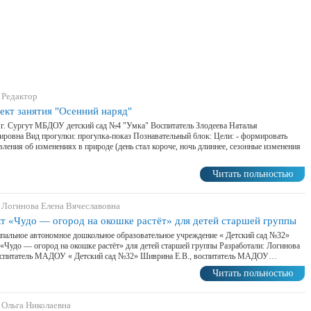
 Редактор
ект занятия "Осенний наряд"
 г. Сургут МБДОУ детский сад №4 "Умка" Воспитатель Злодеева Наталья
ровна Вид прогулки: прогулка-показ Познавательный блок: Цели: - формировать
вления об изменениях в природе (день стал короче, ночь длиннее, сезонные изменения
Читать польностью
 Логинова Елена Вячеславовна
т «Чудо — огород на окошке растёт» для детей старшей группы
альное автономное дошкольное образовательное учреждение « Детский сад №32»
«Чудо — огород на окошке растёт» для детей старшей группы Разработали: Логинова
воспитатель МАДОУ « Детский сад №32» Шиврина Е.В., воспитатель МАДОУ…
Читать польностью
 Ольга Николаевна