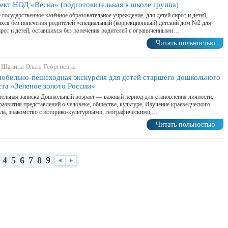
ект НОД «Весна» (подготовительная к школе группа)
 государственное казённое образовательное учреждение, для детей сирот и детей,
хся без попечения родителей «специальный (коррекционный) детский дом №2 для
ирот и детей, оставшихся без попечения родителей с ограниченными…
Читать польностью
 Шалина Ольга Георгиевна
обильно-пешеходная экскурсия для детей старшего дошкольного
ста «Зеленое золото России»
ельная записка Дошкольный возраст — важный период для становления личности,
развития представлений о человеке, обществе, культуре. Изучение краеведческого
ла, знакомство с историко-культурными, географическими,…
Читать польностью
4
5
6
7
8
9
Назад
Вперед