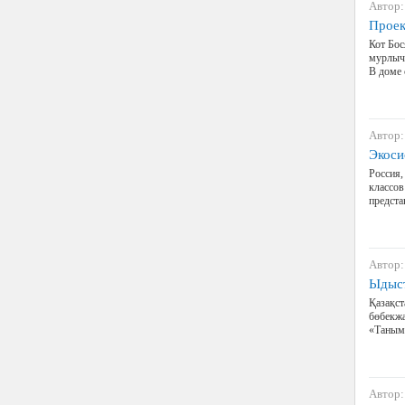
Автор:
Проек
Кот Бос
мурлыча
В доме 
Автор:
Экоси
Россия
классов
предста
Автор:
Ыдыст
Қазақст
бөбекжа
«Таным»
Автор: