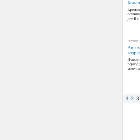
Консп
Краевое
оставши
детей с
Автор:
Автом
возра
Пояснит
период 
материа
1
2
3