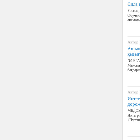
Сила 
Россия,
Обучени
анемоме
Автор:
Ашық 
қызығ
№19 "А
Мақсаты
бағдар
Автор:
Интег
дорож
МБДОУ «
Интегри
«Путеш