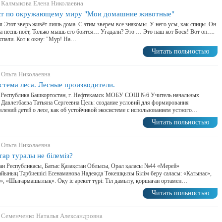
 Калмыкова Елена Николаевна
т по окружающему миру "Мои домашние животные"
я Этот зверь живёт лишь дома. С этим зверем все знакомы. У него усы, как спицы. Он
 песнь поёт, Только мышь его боится… Угадали? Это … Это наш кот Бося! Вот он….
спали. Кот к окну: "Мур! На…
Читать польностью
 Ольга Николаевна
стема леса. Лесные производители.
, Республика Башкортостан, г. Нефтекамск МОБУ СОШ №6 Учитель начальных
 Давлетбаева Татьяна Сергеевна Цель: создание условий для формирования
влений детей о лесе, как об устойчивой экосистеме с использованием устного…
Читать польностью
 Ольга Николаевна
ар туралы не білеміз?
ан Республикасы, Батыс Қазақстан Облысы, Орал қаласы №44 «Мерей»
йының Тәрбиешісі Есенаманова Надежда Төкешқызы Білім беру саласы: «Қатынас»,
, «Шығармашылық». Оқу іс әрекет түрі: Тіл дамыту, қоршаған ортамен…
Читать польностью
 Семенченко Наталья Александровна