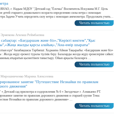
ветра
 ЯНАО, г. Надым МДОУ "Детский сад "Ёлочка" Воспитатель Искужина М.Г. Цель
е детей старшего дошкольного возраста определению силы ветра с помощью
тра Задачи Учить определять силу ветра с помощью анемометра. Продолжать учить…
Читать польностью
 Эрмекова Агилаш Реймбаевна
сабақтар: «Бағдаршам және біз»,"Көрікті көктем","Қыс
ы",«Жаңа жылды қарсы алайық»,"Ана-өмір шырағы"
лтын күн" балабақшасы Тәрбиеші: Ходжаева Айман Тақырыбы: «Бағдаршам және біз»
 : Жолда жүру ережесі туралы түсінік беру. Балаларды жолда жүру ережелеріне сәйкес
шамның атқаратын қызметімен таныстыру. Ойын арқылы балаларға …
Читать польностью
 Мирошниченко Марина Алексеевна
рированное занятие "Путешествие Незнайки по правилам
ного движения"
 Детский сад присмотра и оздоровления № 6 « Звездочка» г. Азнакаево РТ.
рованное занятие по правилам дорожного движения в старшей группе Тема:
ествие Незнайки по правилам дорожного движения» …
Читать польностью