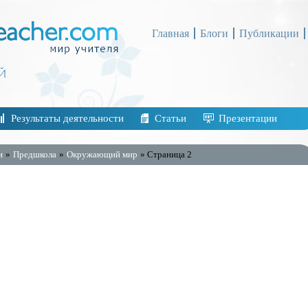
Главная
Блоги
Публикации
Результаты деятельности
Статьи
Презентации
и
»
Предшкола
»
Окружающий мир
» Страница 2