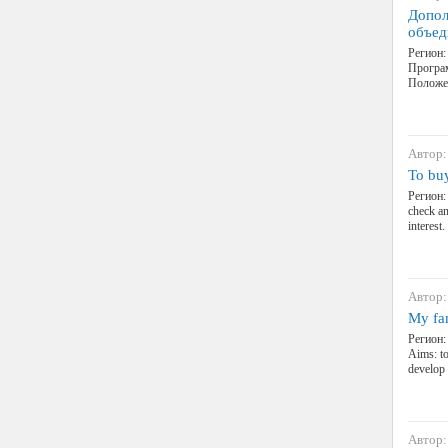
Допол
объе
Регион:
Програм
Положе
Автор:
To bu
Регион:
check an
interest
Автор:
My fam
Регион:
Aims: to
develop 
Автор: