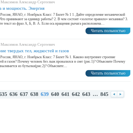
 Максимов Александр Сергеевич
а и мощность. Энергия
 Россия, ЯНАО, г. Ноябрьск Класс: 7 Билет № 1 1. Дайте определение механической
 Что принимают за единицу работы? 2. В чем состоит «золотое правило» механики? 3.
те текст из фраз А, Б, В. А. Если ось вращения рычага расположена…
Читать польностью
 Максимов Александр Сергеевич
ние твердых тел, жидкостей и газов
 Россия, ЯНАО, г. Ноябрьск Класс: 7 Билет № 1. Каково внутреннее строение
ей и газов? Почему человек без лыж провалился в снег (рис.1)? Объясните Почему
 выливается из бутылки(рис.2)? Объясните....
Читать польностью
635
636
637
638
639
640
641
642
643
…
845
Назад
Впере