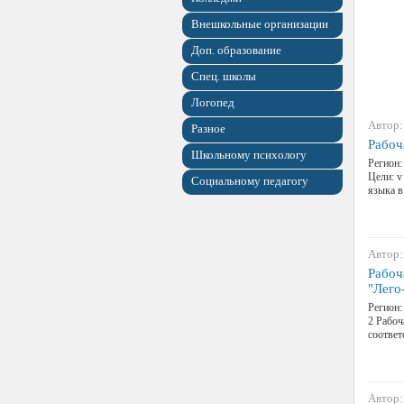
Внешкольные организации
Доп. образование
Спец. школы
Логопед
Автор:
Разное
Рабоч
Школьному психологу
Регион:
Цели: v
Социальному педагогу
языка в
Автор:
Рабоч
"Лего
Регион:
2 Рабоч
соответ
Автор: