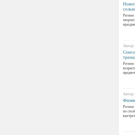
Новог
сольн
Регион:
творчес
праздни
Автор:
Сенсо
трена
Регион:
возраст
предмет
Автор:
Физик
Регион:
по стол
выстрел