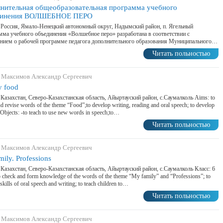
нительная общеобразовательная программа учебного
динения ВОЛШЕБНОЕ ПЕРО
 Россия, Ямало-Ненецкий автономный округ, Надымский район, п. Ягельный
ма учебного объединения «Волшебное перо» разработана в соответствии с
нием о рабочей программе педагога дополнительного образования Муниципального…
Читать польностью
 Максимов Александр Сергеевич
y food
 Казахстан, Северо-Казахстанская область, Айыртауский район, с.Саумалколь Aims: to
d revise words of the theme “Food”;to develop writing, reading and oral speech; to develop
. Objects: -to teach to use new words in speech;to…
Читать польностью
 Максимов Александр Сергеевич
ily. Professions
 Казахстан, Северо-Казахстанская область, Айыртауский район, с.Саумалколь Класс: 6
 check and form knowledge of the words of the theme “My family” and “Professions”; to
skills of oral speech and writing; to teach children to…
Читать польностью
 Максимов Александр Сергеевич