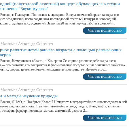
одний (полугодовой отчетный) концерт обучающихся в студии
ого пения “Звуки музыки”
 Россия, г. Геленджик Пояснения к сценарию. В педагогической практике педагоги
ких объединений часто соединяют полугодовой отчетный концерт и новогодний
к для студийцев и их родителей. За почти 20-летний период работы в детской…
Читать польностью
 Максимов Александр Сергеевич
рное развитие детей раннего возраста с помощью развивающих
жеров
 Россия, Кемеровская область, г. Кемерово Сенсорное развитие ребенка раннего
а — это развитие его восприятия и формирование представлений о внешних свойствах
ов: их форме, цвете, величине, положении в пространстве. Именно этот…
Читать польностью
 Максимов Александр Сергеевич
а и методы изучения природы
 Россия, ЯНАО, г. Ноябрьск Класс: 7 Начертите в тетради таблицу и распределите в ней
бикам следующие слова: 1 вариант автомобиль, вода, радуга, Луна, нефть, кипение,
, телефон, фарфор, ножницы, метель, алюминий, рассвет 2…
Читать польностью