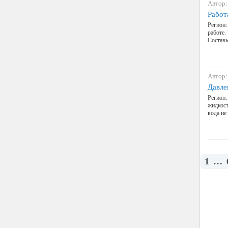
Автор:
Работ
Регион:
работе.
Составь
Автор:
Давле
Регион:
жидкост
вода не
1
…