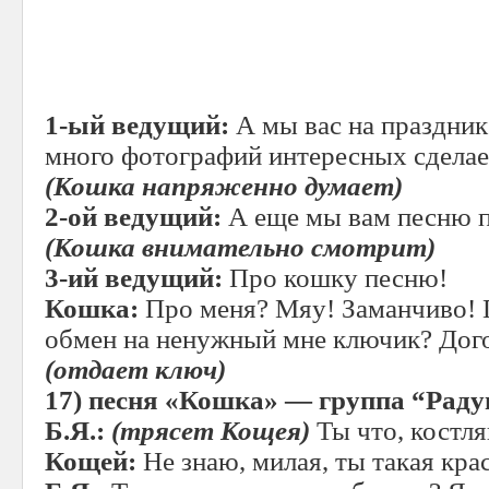
1-ый ведущий:
А мы вас на праздник
много фотографий интересных сделае
(Кошка напряженно думает)
2-ой ведущий:
А еще мы вам песню 
(Кошка внимательно смотрит)
3-ий ведущий:
Про кошку песню!
Кошка:
Про меня? Мяу! Заманчиво! 
обмен на ненужный мне ключик? Дог
(отдает ключ)
17)
песня «Кошка» — группа
“
Раду
Б.Я.:
(трясет Кощея)
Ты что, костля
Кощей:
Не знаю, милая, ты такая кра