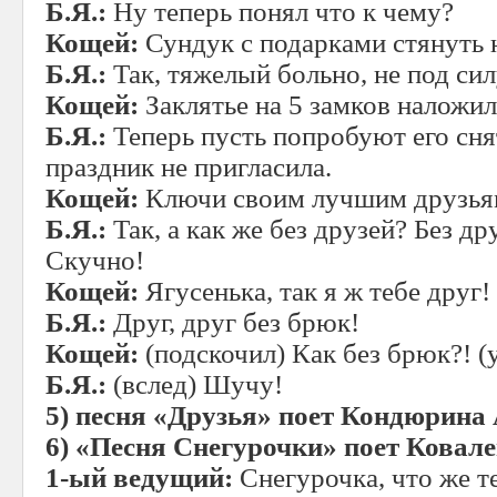
Б.Я.:
Ну теперь понял что к чему?
Кощей:
Сундук с подарками стянуть н
Б.Я.:
Так, тяжелый больно, не под сил
Кощей:
Заклятье на 5 замков наложил
Б.Я.:
Теперь пусть попробуют его снят
праздник не пригласила.
Кощей:
Ключи своим лучшим друзьям
Б.Я.:
Так, а как же без друзей? Без др
Скучно!
Кощей:
Ягусенька, так я ж тебе друг!
Б.Я.:
Друг, друг без брюк!
Кощей:
(подскочил) Как без брюк?! (
Б.Я.:
(вслед) Шучу!
5)
песня «Друзья» поет Кондюрина 
6)
«Песня Снегурочки» поет Ковал
1-ый ведущий:
Снегурочка, что же т