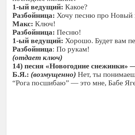
1-ый ведущий:
Какое?
Разбойница:
Хочу песню про Новый 
Макс:
Ключ!
Разбойница:
Песню!
1-ый ведущий:
Хорошо. Будет вам пе
Разбойница
: По рукам!
(отдает ключ)
14)
песня «Новогодние снежинки» 
Б.Я.:
(возмущенно)
Нет, ты понимаешь
“Рога посшибаю” — это мне, Бабе Яг