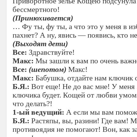
Приворотное зелье Кощею подсунула!
бессмертного!
(Принюхивается)
… Фу ты, фу ты, а что это у меня в 
пахнет? А ну, явись — появись, кто 
(Выходят дети)
Все:
Здравствуйте!
Макс:
Мы зашли к вам по очень важн
Все:
(шепотом)
Макс!
Макс:
Бабушка, отдайте нам ключик о
Б.Я.:
Вот еще! Не до вас мне! У меня
ключика будет. Кощей от любви умом 
что делать?!
1-ый ведущий:
А если мы вам помож
Б.Я.:
Растяпы, вы, разини! Где вам! М
противоядия не помогают! Вон, как 