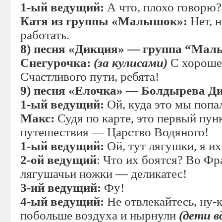
1-ый ведущий:
А что, плохо говорю?
Катя из группы «Малышок»:
Нет, н
работать.
8)
песня «Дикция» — группа
“
Мал
Снегурочка:
(за кулисами)
С хорошей
Счастливого пути, ребята!
9)
песня «Елочка» — Болдырева Ди
1-ый ведущий:
Ой, куда это мы попа
Макс:
Судя по карте, это первый пун
путешествия — Царство Водяного!
1-ый ведущий:
Ой, тут лягушки, я и
2-ой ведущий
: Что их боятся? Во Ф
лягушачьи ножки — деликатес!
3-ий ведущий:
Фу!
4-ый ведущий:
Не отвлекайтесь, ну-к
побольше воздуха и нырнули
(дети в