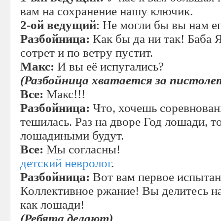
вам на сохранение нашу ключик.
2-ой ведущий
: Не могли бы вы нам е
Разбойница:
Как бы да ни так! Баба 
сотрет и по ветру пустит.
Макс:
И вы её испугались?
(Разбойница хватается за пистоле
Все:
Макс!!!
Разбойница:
Что, хочешь соревнован
тешилась. Раз на дворе Год лошади, т
лошадиными будут.
Все:
Мы согласны!
детский невролог
.
Разбойница:
Вот вам первое испытан
Коллективное ржание! Вы делитесь на
как лошади!
(Ребята делают)