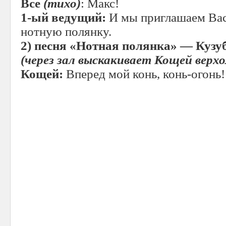
Все
(тихо)
: Макс!
1-ый ведущий:
И мы приглашаем Вас
нотную полянку.
2)
песня «Нотная полянка» — Кузуб
(через зал выскакивает Кощей верхо
Кощей:
Вперед мой конь, конь-огонь!