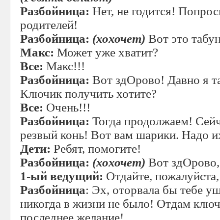
Разбойница:
Нет, не годится! Попро
родителей!
Разбойница:
(хохочет)
Вот это табу
Макс:
Может уже хватит?
Все:
Макс!!!
Разбойница:
Вот здОрово! Давно я та
Ключик получить хотите?
Все:
Очень!!!
Разбойница:
Тогда продолжаем! Сейч
резвый конь! Вот вам шарики. Надо и
Дети:
Ребят, помогите!
Разбойница:
(хохочет)
Вот здОрово, 
1-ый ведущий:
Отдайте, пожалуйста,
Разбойница
: Эх, оторвала бы тебе уш
никогда в жизни не было! Отдам клю
последнее желание!