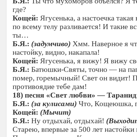
Б.Я.:
Ты что мухоморов объелся? Я т
где?
Кощей:
Ягусенька, а настоечка такая 
по всему телу разливается! И такие в
ты…
Б.Я.:
(задумчиво)
Хмм. Наверное я чт
настойку, видно, накапала!
Кощей:
Ягусенька, я вижу! Я вижу св
Б.Я.:
Батюшки-Святы, точно — на паг
помер, горемычный! Свет он видит!
противоядие тебе дам!
18)
песня «Свет любви» — Таранид
Б.Я.:
(за кулисами)
Что, Кощеюшка, 
Кощей:
(Мычит)
Б.Я.:
Ну отдыхай, отдыхай!
(Выходит
Старею, впервые за 500 лет настойки 