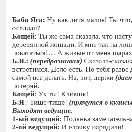
Баба Яга:
Ну как дитя малое! Ты что
оседлал?
Кощей
: Ты же сама сказала, что наст
деревянной лошади. И мне так на лош
покататься!… А живые от меня шарах
Б.Я.:
(передразнивая)
Сказала-сказала
встретимся. Дело есть. Но тебя разв
самой все делать. На, вот, держи
(дае
потеряй.
Кощей
: Ух ты! Ключик!
Б.Я
.: Тише-тише!
(прячутся в кулисы
Выходят ведущие
.
1-ый ведущий:
Полянка замечательн
2-ой ведущий:
И елочку нарядили!