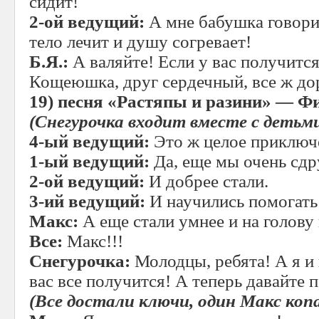
сидит!
2-ой ведущий:
А мне бабушка говори
тело лечит и душу согревает!
Б.Я.:
А валяйте! Если у вас получится
Кощеюшка, друг сердечный, все ж до
19)
песня «Растяпы и разини» — Ф
(Снегурочка входит вместе с детьм
4-ый ведущий:
Это ж целое приключ
1-ый ведущий:
Да, еще мы очень сдр
2-ой ведущий:
И добрее стали.
3-ий ведущий:
И научились помогать
Макс:
А еще стали умнее и на голову
Все:
Макс!!!
Снегурочка:
Молодцы, ребята! А я и 
вас все получится! А теперь давайте
(Все достали ключи, один Макс коп