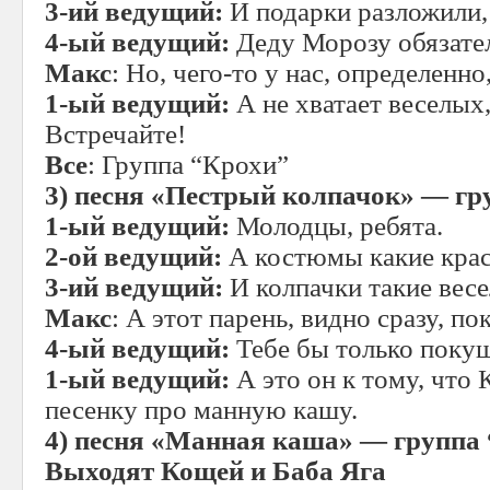
3-ий ведущий:
И подарки разложили, 
4-ый ведущий:
Деду Морозу обязател
Макс
: Но, чего-то у нас, определенно,
1-ый ведущий:
А не хватает веселых
Встречайте!
Все
: Группа “Крохи”
3)
песня «Пестрый колпачок» — гр
1-ый ведущий:
Молодцы, ребята.
2-ой ведущий:
А костюмы какие кра
3-ий ведущий:
И колпачки такие вес
Макс
: А этот парень, видно сразу, п
4-ый ведущий:
Тебе бы только покуш
1-ый ведущий:
А это он к тому, что
песенку про манную кашу.
4)
песня «Манная каша» — группа
Выходят Кощей и Баба Яга