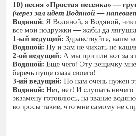
10)
песня «Простая песенка» — гру
(через зал идет Водяной — напевае
Водяной
: Я Водяной, я Водяной, ник
все мои подружки — жабы да лягушки!
1-ый ведущий:
Здравствуйте, ваше в
Водяной:
Ну и вам не чихать не кашл
2-ой ведущий
: А мы пришли вот за 
Водяной:
Еще чего! Эту вещичку мне
беречь пуще глаза своего!
3-ий ведущий:
Но нам очень нужен э
Водяной:
Нет, нет! И слушать ничего
экзамену готовлюсь, на звание водяно
вопросы такие, что мне самому не сп