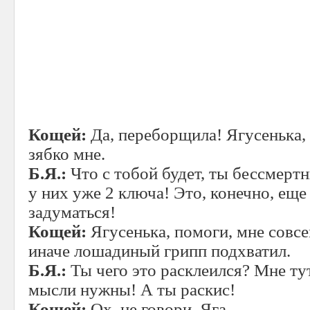
Кощей:
Да, переборщила! Ягусенька, 
зябко мне.
Б.Я.:
Что с тобой будет, ты бессмерт
у них уже 2 ключа! Это, конечно, еще 
задуматься!
Кощей:
Ягусенька, помоги, мне совсе
иначе лошадиный грипп подхватил.
Б.Я.:
Ты чего это расклеился? Мне ту
мысли нужны! А ты раскис!
Кощей:
Ох, не говори, Яга,