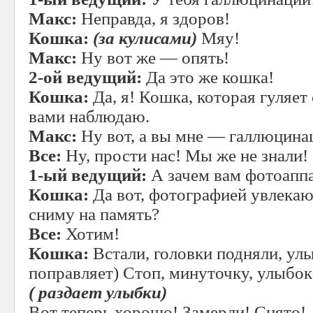
Макс:
Неправда, я здоров!
Кошка:
(за кулисами)
Мяу!
Макс:
Ну вот же — опять!
2-ой ведущий:
Да это же кошка!
Кошка:
Да, я! Кошка, которая гуляет 
вами наблюдаю.
Макс:
Ну вот, а вы мне — галлюцина
Все:
Ну, прости нас! Мы же не знали!
1-ый ведущий:
А зачем вам фотоапп
Кошка:
Да вот, фотографией увлекаюс
сниму на память?
Все:
Хотим!
Кошка:
Встали, головки подняли, улы
поправляет) Стоп, минуточку, улыбок
( раздает улыбки)
Вот теперь хорошо! Замерли! Снято!