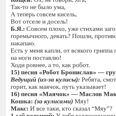
Так-то не было ума,
А теперь совсем кисель,
Вот отселе и досель!
Б.Я.:
Совсем плохо, уже стихами заго
горемычного, девать? Пошли, против
накапаю.
Есть у меня капли, от всякого гриппа
на ноги поставлю!
Ходи ровнее, а то, как робот.
15)
песня «Робот Бронислав» — гру
Ведущий (из-за кулисы):
Ребята, смот
горит, как маячок, путь указывает!
16)
песня «Маячок» — Маслов Ма
Кошка:
(за кулисами)
Мяу!
Макс:
И все таки, кто сказал “Мяу”?
1-ый ведущий:
У тебя галлюцинации