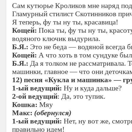
Сам кутюрье Кроликов мне наряд под
Гламурный стилист Скотинников прич
Я теперь, фу ты ну ты, красавица!
Кощей:
Пока ты, фу ты ну ты, красот
водяного ключик выдурила.
Б.Я.:
Это не беда — водяной всегда б
Кощей:
А что хоть в том сундуке бы
Б.Я.:
Да я толком не рассматривала. Т
машинки, главное — что они деточкам
12)
песня «Кукла и машинка» — г
1-ый ведущий:
Ну и куда дальше?
2-ой ведущий
: Да, это тупик.
Кошка:
Мяу
Макс:
(обернулся)
1-ый ведущий:
Нет, ну вот же, смотр
правильно идем!