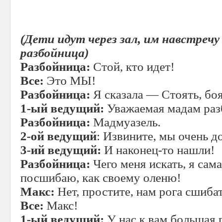
(Дети идут через зал, им навстреч
разбойница)
Разбойница:
Стой, кто идет!
Все:
Это МЫ!
Разбойница:
Я сказала — Стоять, боя
1-ый ведущий:
Уважаемая мадам раз
Разбойница:
Мадмуазель.
2-ой ведущий
: Извините, мы очень до
3-ий ведущий:
И наконец-то нашли!
Разбойница:
Чего меня искать, я сам
посшибаю, как своему оленю!
Макс:
Нет, простите, нам рога сшибат
Все:
Макс!
1-ый ведущий:
У нас к вам большая п