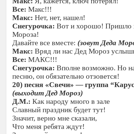
Макс:
Я, кажется, ключ потерял!
Все:
Макс!!!
Макс:
Нет, нет, нашел!
Снегурочка:
Вот и хорошо! Пришло 
Мороза!
Давайте все вместе:
(зовут Деда Мор
Макс:
Вряд ли нас Дед Мороз услыши
Все:
МАКС!!!
Снегурочка:
Вполне возможно. Но н
песню, он обязательно отзовется!
20)
песня «Свечи» — группа
“
Кару
(выходит Дед Мороз)
Д.М.:
Как народу много в зале
Славный праздник будет тут!
Значит, верно мне сказали,
Что меня ребята ждут!