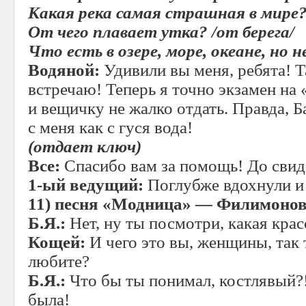
Какая река самая страшная в мире?
От чего плавает утка? /от берега/
Что есть в озере, море, океане, но н
Водяной:
Удивили вы меня, ребята! 
встречаю! Теперь я точно экзамен на 
и вещичку не жалко отдать. Правда, Б
с меня как с гуся вода!
(отдает ключ)
Все:
Спасибо вам за помощь! До свид
1-ый ведущий:
Поглубже вдохнули и
11)
песня «Модница» — Филимонов
Б.Я.:
Нет, ну ты посмотри, какая крас
Кощей:
И чего это вы, женщины, так 
любите?
Б.Я.:
Что бы ты понимал, костлявый?!
была!