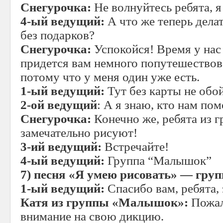
Снегурочка:
Не волнуйтесь ребята, я
4-ый ведущий:
А что же теперь делат
без подарков?
Снегурочка:
Успокойся! Время у нас 
придется вам немного попутешествова
потому что у меня один уже есть.
1-ый ведущий:
Тут без карты не обой
2-ой ведущий
: А я знаю, кто нам по
Снегурочка:
Конечно же, ребята из
замечательно рисуют!
3-ий ведущий:
Встречайте!
4-ый ведущий:
Группа “Малышок”
7)
песня «Я умею рисовать» — гр
1-ый ведущий:
Спасибо вам, ребята, з
Катя из группы «Малышок»:
Пожал
внимание на свою дикцию.