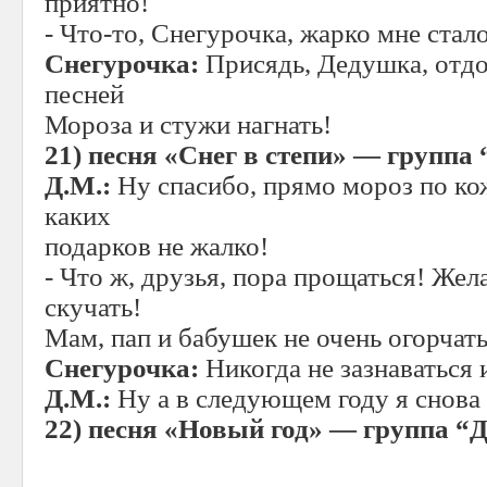
приятно!
- Что-то, Снегурочка, жарко мне стало
Снегурочка:
Присядь, Дедушка, отдо
песней
Мороза и стужи нагнать!
21)
песня «Снег в степи» — группа
Д.М.:
Ну спасибо, прямо мороз по ко
каких
подарков не жалко!
- Что ж, друзья, пора прощаться! Жел
скучать!
Мам, пап и бабушек не очень огорчать
Снегурочка:
Никогда не зазнаваться 
Д.М.:
Ну а в следующем году я снова 
22)
песня «Новый год» — группа “