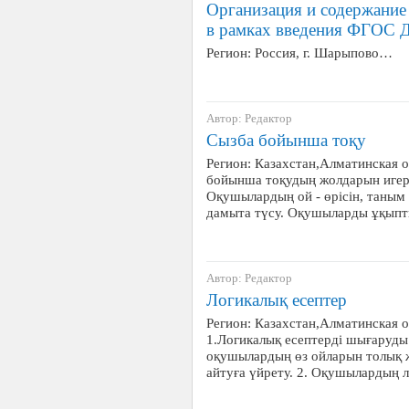
Организация и содержание
в рамках введения ФГОС
Регион: Россия, г. Шарыпово…
Автор: Редактор
Сызба бойынша тоқу
Регион: Казахстан,Алматинская о
бойынша тоқудың жолдарын игер
Оқушылардың ой - өрісін, таным б
дамыта түсу. Оқушыларды ұқыпт
Автор: Редактор
Логикалық есептер
Регион: Казахстан,Алматинская 
1.Логикалық есептерді шығаруд
оқушылардың өз ойларын толық 
айтуға үйрету. 2. Оқушылардың 