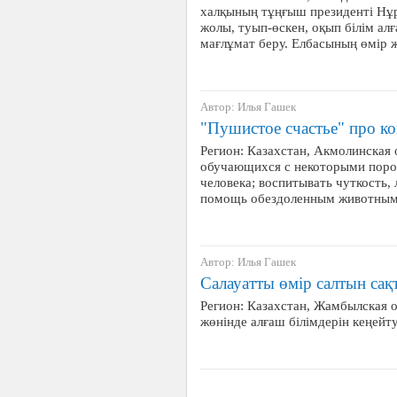
халқының тұңғыш президенті Нұ
жолы, туып-өскен, оқып білім ал
мағлұмат беру. Елбасының өмір 
Автор: Илья Гашек
"Пушистое счастье" про ко
Регион: Казахстан, Акмолинская 
обучающихся с некоторыми пород
человека; воспитывать чуткость,
помощь обездоленным животным
Автор: Илья Гашек
Салауатты өмір салтын са
Регион: Казахстан, Жамбылская 
жөнінде алғаш білімдерін кеңейту