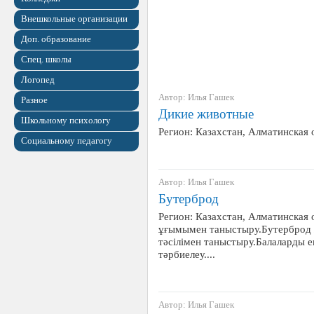
Внешкольные организации
Доп. образование
Спец. школы
Логопед
Автор: Илья Гашек
Разное
Дикие животные
Школьному психологу
Регион: Казахстан, Алматинская
Социальному педагогу
Автор: Илья Гашек
Бутерброд
Регион: Казахстан, Алматинская 
ұғымымен таныстыру.Бутерброд 
тәсілімен таныстыру.Балаларды е
тәрбиелеу....
Автор: Илья Гашек