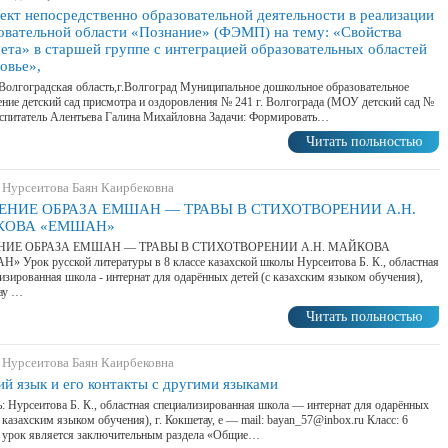
ект непосредственно образовательной деятельности в реализации
овательной области «Познание» (ФЭМП) на тему: «Свойства
ета» в старшей группе с интеграцией образовательных областей
овье»,
Волгоградская область,г.Волгоград Муниципальное дошкольное образовательное
ние детский сад присмотра и оздоровления № 241 г. Волгограда (МОУ детский сад №
спитатель Алентьева Галина Михайловна Задачи: Формировать…
Читать польностью
 Нурсеитова Баян Каирбековна
ЕНИЕ ОБРАЗА ЕМШАН — ТРАВЫ В СТИХОТВОРЕНИИ А.Н.
КОВА «ЕМШАН»
НИЕ ОБРАЗА ЕМШАН — ТРАВЫ В СТИХОТВОРЕНИИ А.Н. МАЙКОВА
 Урок русской литературы в 8 классе казахской школы Нурсеитова Б. К., областная
изированная школа - интернат для одарённых детей (с казахским языком обучения),
ау …
Читать польностью
 Нурсеитова Баян Каирбековна
ий язык и его контакты с другими языками
: Нурсеитова Б. К., областная специализированная школа — интернат для одарённых
с казахским языком обучения), г. Кокшетау, е — mail: bayan_57@inbox.ru Класс: 6
 урок является заключительным раздела «Общие…