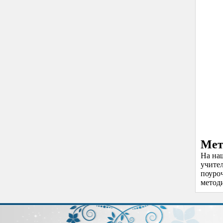
Мет
На на
учите
поуро
методи