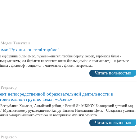
 Меден Тілеужан
ама:"Рухани- өнегелі тәрбие"
 ең бірінші білім емес, рухани –өнегелі тәрбие берілуі керек, тәрбиесіз білім -
тың қас жауы, ол берілген келешекте оның барлық өміріне апат әкеледі…» (әлемге
ойшыл , философ , социолог , математик , физик , астроном…
Читать польностью
 Редактор
ект непосредственной образовательной деятельности в
товительной группе: Тема: «Осень»
 Республика Хакасия, Алтайский район, с.Белый Яр МБДОУ Белоярский детский сад
" Музыкальному руководителю Качур Татьяне Николаевне Цель: - Создавать условия
вития эмоционального отклика на восприятие музыки разного…
Читать польностью
 Редактор