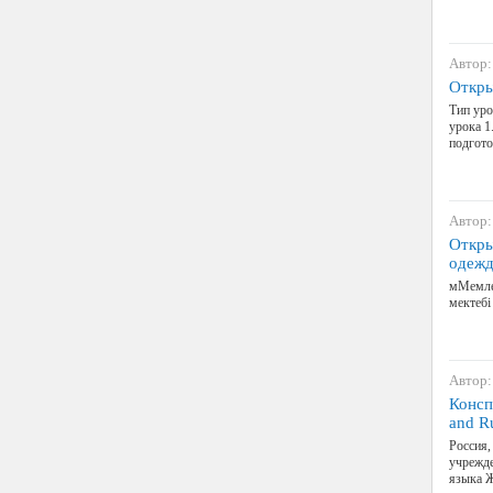
Автор:
Откры
Тип уро
урока 1
подгото
Автор:
Откры
одежд
мМемлек
мектебі
Автор:
Конспе
and R
Россия,
учрежд
языка Ж