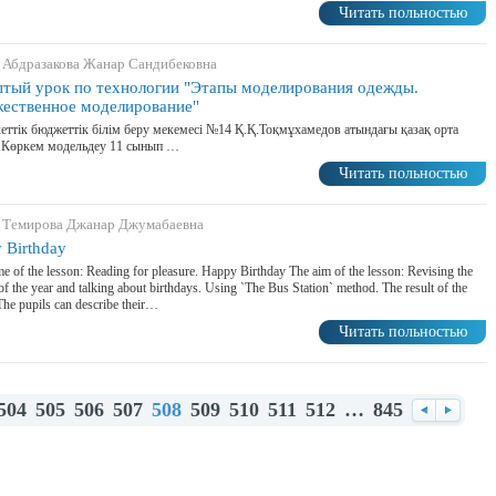
Читать польностью
 Абдразакова Жанар Сандибековна
тый урок по технологии "Этапы моделирования одежды.
ественное моделирование"
ттік бюджеттік білім беру мекемесі №14 Қ.Қ.Тоқмұхамедов атындағы қазақ орта
і Көркем модельдеу 11 сынып …
Читать польностью
 Темирова Джанар Джумабаевна
 Birthday
e of the lesson: Reading for pleasure. Happy Birthday The aim of the lesson: Revising the
f the year and talking about birthdays. Using `The Bus Station` method. The result of the
The pupils can describe their…
Читать польностью
504
505
506
507
508
509
510
511
512
…
845
Назад
Впере