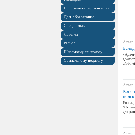
Внешкольные организации
Доп. образование
Спец. школы
Логопед
Автор:
Разное
Баянд
Школьному психологу
«Адамға
адамзат
Социальному педагогу
әйгілі 
Автор:
Консп
подго
Россия,
"Огонек
для раз
Автор: