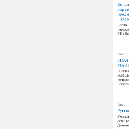
Консп
образ
предм
«Здор
Россия,
учрежде
241) Во
Автор:
ЗНАЧ
МАЙ
ЗНАЧЕ
«ЕМШАН»
специал
Кокшет
Автор:
Русск
Учитель
детей (
Данный