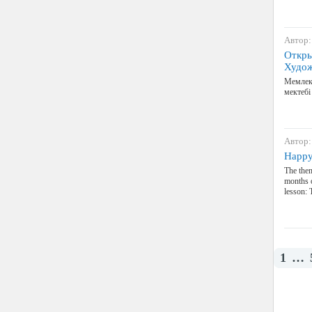
Автор:
Откры
Худож
Мемлеке
мектеб
Автор:
Happy
The them
months o
lesson: 
1
…