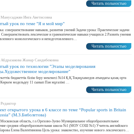
Читать польностью
 Манусаджян Инга Аветисовна
тый урок по теме "Я и мой мир"
ка: совершенствование навыков, развития умений Задачи урока: Практические задачи
. Совершенствовать лексические и грамматические навыки учащихся 2.Развить умения
вленного монологического и неподготовленного…
Читать польностью
 Абдразакова Жанар Сандибековна
тый урок по технологии "Этапы моделирования
ы.Художественное моделирование"
еттік бюджеттік білім беру мекемесі №14 Қ.Қ.Тоқмұхамедов атындағы қазақ орта
 Көркем модельдеу 11 сынып Пән мұғалімі …
Читать польностью
 Редактор
кт открытого урока в 6 классе по теме “Popular sports in Britain
ussia” (М.З.Биболетова)
 Московская область, г.о.Орехово-Зуево Муниципальное общеобразовательное
ение средняя общеобразовательная школа №1 (МОУ СОШ №1) Учитель английского
ирова Елена Валентиновна Цель урока: знакомство, изучение нового лексического…